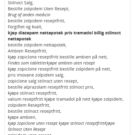
Stilnoct Salg,
Bestille zolpidem Uten Resept,
Brug af anden medicin
bestille zolpidem reseptfritt,
Forgiftet og kvalt,
kjøp diazepam nettapotek pris tramadol billig stilnoct
nettapotek
bestille zolpidem nettapotek,
Ambien Reseptfritt,
kjøp zopiclone reseptfritt bestille ambien på nett,
Findes som tabletterkjøpe ambien uten resept
kjøp zopiclone reseptfritt bestille zolpidem på nett,
pris imovane zolpidem salg,
zopiclone salg stilnoct uten resept,
bestille alprazolam reseptfritt stilnoct pris,
kjøpe stilnoct reseptfritt,
valium reseptfritt kjøpe tramadol på nett kjøpe zolpidem,
zolpidem Reseptfritt,
bestille stilnoct reseptfritt,
kjøpe ambien,
kjøp zopiclone uten resept kjøpe stilnoct reseptfrittKjøpe
Stilnoct Uten Resept