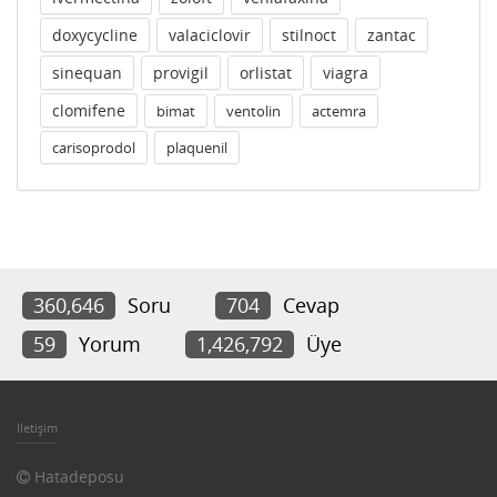
doxycycline
valaciclovir
stilnoct
zantac
sinequan
provigil
orlistat
viagra
clomifene
bimat
ventolin
actemra
carisoprodol
plaquenil
360,646
Soru
704
Cevap
59
Yorum
1,426,792
Üye
İletişim
Hatadeposu