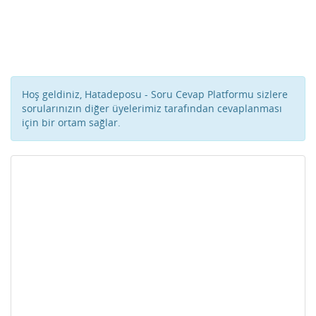
Hoş geldiniz, Hatadeposu - Soru Cevap Platformu sizlere
sorularınızın diğer üyelerimiz tarafından cevaplanması
için bir ortam sağlar.