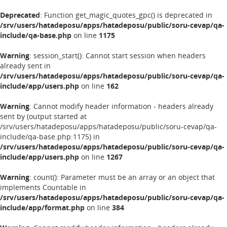
Deprecated
: Function get_magic_quotes_gpc() is deprecated in
/srv/users/hatadeposu/apps/hatadeposu/public/soru-cevap/qa-
include/qa-base.php
on line
1175
Warning
: session_start(): Cannot start session when headers
already sent in
/srv/users/hatadeposu/apps/hatadeposu/public/soru-cevap/qa-
include/app/users.php
on line
162
Warning
: Cannot modify header information - headers already
sent by (output started at
/srv/users/hatadeposu/apps/hatadeposu/public/soru-cevap/qa-
include/qa-base.php:1175) in
/srv/users/hatadeposu/apps/hatadeposu/public/soru-cevap/qa-
include/app/users.php
on line
1267
Warning
: count(): Parameter must be an array or an object that
implements Countable in
/srv/users/hatadeposu/apps/hatadeposu/public/soru-cevap/qa-
include/app/format.php
on line
384