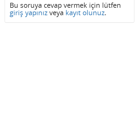
Bu soruya cevap vermek için lütfen
giriş yapınız
veya
kayıt olunuz
.