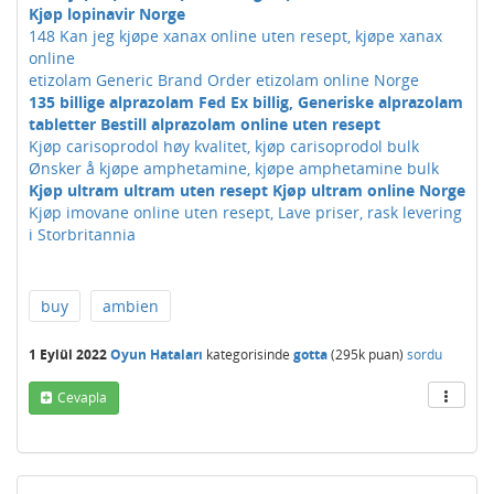
Kjøp lopinavir Norge
148 Kan jeg kjøpe xanax online uten resept, kjøpe xanax
online
etizolam Generic Brand Order etizolam online Norge
135 billige alprazolam Fed Ex billig, Generiske alprazolam
tabletter Bestill alprazolam online uten resept
Kjøp carisoprodol høy kvalitet, kjøp carisoprodol bulk
Ønsker å kjøpe amphetamine, kjøpe amphetamine bulk
Kjøp ultram ultram uten resept Kjøp ultram online Norge
Kjøp imovane online uten resept, Lave priser, rask levering
i Storbritannia
buy
ambien
1 Eylül 2022
Oyun Hataları
kategorisinde
gotta
(
295k
puan)
sordu
Cevapla