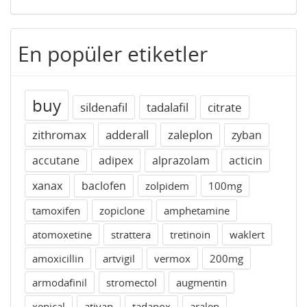
En popüler etiketler
buy
sildenafil
tadalafil
citrate
zithromax
adderall
zaleplon
zyban
accutane
adipex
alprazolam
acticin
xanax
baclofen
zolpidem
100mg
tamoxifen
zopiclone
amphetamine
atomoxetine
strattera
tretinoin
waklert
amoxicillin
artvigil
vermox
200mg
armodafinil
stromectol
augmentin
xenical
ativan
tadapox
aralen