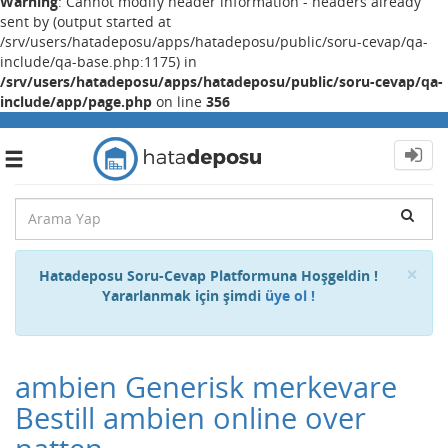
Warning
: Cannot modify header information - headers already
sent by (output started at
/srv/users/hatadeposu/apps/hatadeposu/public/soru-cevap/qa-
include/qa-base.php:1175) in
/srv/users/hatadeposu/apps/hatadeposu/public/soru-cevap/qa-
include/app/page.php
on line
356
Toggle
navigation
Cl
×
Hatadeposu Soru-Cevap Platformuna Hoşgeldin !
Yararlanmak için şimdi
üye ol !
ambien Generisk merkevare
Bestill ambien online over