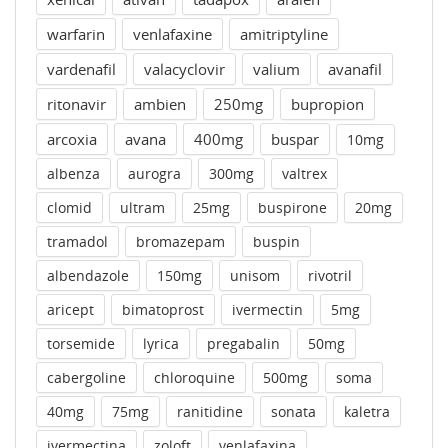
warfarin
venlafaxine
amitriptyline
vardenafil
valacyclovir
valium
avanafil
ritonavir
ambien
250mg
bupropion
arcoxia
avana
400mg
buspar
10mg
albenza
aurogra
300mg
valtrex
clomid
ultram
25mg
buspirone
20mg
tramadol
bromazepam
buspin
albendazole
150mg
unisom
rivotril
aricept
bimatoprost
ivermectin
5mg
torsemide
lyrica
pregabalin
50mg
cabergoline
chloroquine
500mg
soma
40mg
75mg
ranitidine
sonata
kaletra
ivermectina
zoloft
venlafaxina