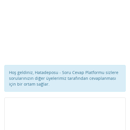
Hoş geldiniz, Hatadeposu - Soru Cevap Platformu sizlere
sorularınızın diğer üyelerimiz tarafından cevaplanması
için bir ortam sağlar.