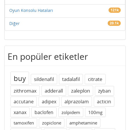
Oyun Konsolu Hataları
121k
Diğer
20.1k
En popüler etiketler
buy
sildenafil
tadalafil
citrate
zithromax
adderall
zaleplon
zyban
accutane
adipex
alprazolam
acticin
xanax
baclofen
zolpidem
100mg
tamoxifen
zopiclone
amphetamine