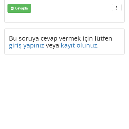
Cevapla
Bu soruya cevap vermek için lütfen
giriş yapınız
veya
kayıt olunuz
.