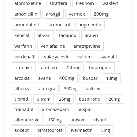
atomoxetine
strattera
tretinoin
waklert
amoxicillin
artvigil
vermox
200mg
armodafinil
stromectol
augmentin
xenical
ativan
tadapox
aralen
warfarin
venlafaxine
amitriptyline
vardenafil
valacyclovir
valium
avanafil
ritonavir
ambien
250mg
bupropion
arcoxia
avana
400mg
buspar
10mg
albenza
aurogra
300mg
valtrex
clomid
ultram
25mg
buspirone
20mg
tramadol
bromazepam
buspin
albendazole
150mg
unisom
rivotril
aricept
bimatoprost
ivermectin
5mg