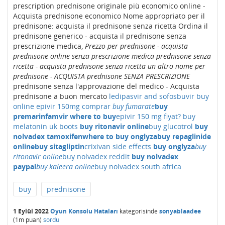
prescription prednisone originale più economico online -
Acquista prednisone economico Nome appropriato per il
prednisone: acquista il prednisone senza ricetta Ordina il
prednisone generico - acquista il prednisone senza
prescrizione medica,
Prezzo per prednisone - acquista
prednisone online senza prescrizione medica
prednisone senza
ricetta - acquista prednisone senza ricetta
un altro nome per
prednisone - ACQUISTA prednisone SENZA PRESCRIZIONE
prednisone senza l'approvazione del medico - Acquista
prednisone a buon mercato
ledipasvir and sofosbuvir buy
online
epivir 150mg comprar
buy fumarate
buy
premarin
famvir where to buy
epivir 150 mg fiyat?
buy
melatonin uk boots
buy ritonavir online
buy glucotrol
buy
nolvadex tamoxifen
where to buy onglyza
buy repaglinide
online
buy sitagliptin
crixivan side effects
buy onglyza
buy
ritonavir online
buy nolvadex reddit
buy nolvadex
paypal
buy kaleera online
buy nolvadex south africa
buy
prednisone
1 Eylül 2022
Oyun Konsolu Hataları
kategorisinde
sonyablaadee
(
1m
puan)
sordu