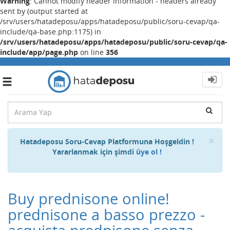
Warning
: Cannot modify header information - headers already
sent by (output started at
/srv/users/hatadeposu/apps/hatadeposu/public/soru-cevap/qa-
include/qa-base.php:1175) in
/srv/users/hatadeposu/apps/hatadeposu/public/soru-cevap/qa-
include/app/page.php
on line
356
Toggle
navigation
Cl
×
Hatadeposu Soru-Cevap Platformuna Hoşgeldin !
Yararlanmak için şimdi
üye ol !
Buy prednisone online!
prednisone a basso prezzo -