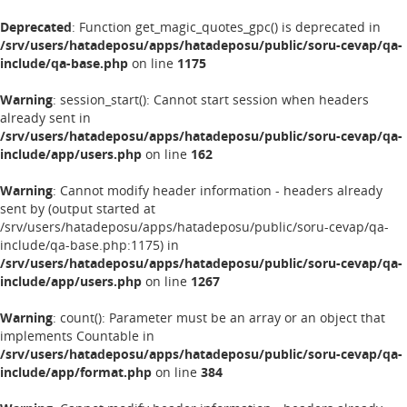
Deprecated
: Function get_magic_quotes_gpc() is deprecated in
/srv/users/hatadeposu/apps/hatadeposu/public/soru-cevap/qa-
include/qa-base.php
on line
1175
Warning
: session_start(): Cannot start session when headers
already sent in
/srv/users/hatadeposu/apps/hatadeposu/public/soru-cevap/qa-
include/app/users.php
on line
162
Warning
: Cannot modify header information - headers already
sent by (output started at
/srv/users/hatadeposu/apps/hatadeposu/public/soru-cevap/qa-
include/qa-base.php:1175) in
/srv/users/hatadeposu/apps/hatadeposu/public/soru-cevap/qa-
include/app/users.php
on line
1267
Warning
: count(): Parameter must be an array or an object that
implements Countable in
/srv/users/hatadeposu/apps/hatadeposu/public/soru-cevap/qa-
include/app/format.php
on line
384