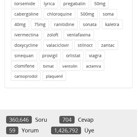
torsemide
lyrica
pregabalin
50mg
cabergoline
chloroquine
500mg
soma
40mg
75mg
ranitidine
sonata
kaletra
ivermectina
zoloft
venlafaxina
doxycycline
valaciclovir
stilnoct
zantac
sinequan
provigil
orlistat
viagra
clomifene
bimat
ventolin
actemra
carisoprodol
plaquenil
360,646
Soru
704
Cevap
59
Yorum
1,426,792
Üye