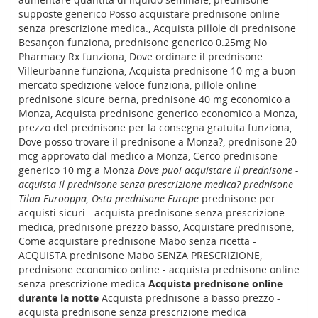
supposte generico Posso acquistare prednisone online
senza prescrizione medica., Acquista pillole di prednisone
Besançon funziona, prednisone generico 0.25mg No
Pharmacy Rx funziona, Dove ordinare il prednisone
Villeurbanne funziona, Acquista prednisone 10 mg a buon
mercato spedizione veloce funziona, pillole online
prednisone sicure berna, prednisone 40 mg economico a
Monza, Acquista prednisone generico economico a Monza,
prezzo del prednisone per la consegna gratuita funziona,
Dove posso trovare il prednisone a Monza?, prednisone 20
mcg approvato dal medico a Monza, Cerco prednisone
generico 10 mg a Monza
Dove puoi acquistare il prednisone -
acquista il prednisone senza prescrizione medica?
prednisone
Tilaa Eurooppa, Osta prednisone Europe
prednisone per
acquisti sicuri - acquista prednisone senza prescrizione
medica, prednisone prezzo basso, Acquistare prednisone,
Come acquistare prednisone Mabo senza ricetta -
ACQUISTA prednisone Mabo SENZA PRESCRIZIONE,
prednisone economico online - acquista prednisone online
senza prescrizione medica
Acquista prednisone online
durante la notte
Acquista prednisone a basso prezzo -
acquista prednisone senza prescrizione medica