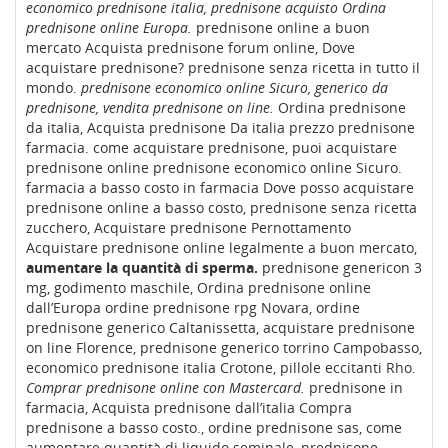
economico prednisone italia, prednisone acquisto Ordina
prednisone online Europa.
prednisone online a buon
mercato Acquista prednisone forum online, Dove
acquistare prednisone? prednisone senza ricetta in tutto il
mondo.
prednisone economico online Sicuro, generico da
prednisone, vendita prednisone on line.
Ordina prednisone
da italia, Acquista prednisone Da italia prezzo prednisone
farmacia. come acquistare prednisone, puoi acquistare
prednisone online prednisone economico online Sicuro.
farmacia a basso costo in farmacia Dove posso acquistare
prednisone online a basso costo, prednisone senza ricetta
zucchero, Acquistare prednisone Pernottamento
Acquistare prednisone online legalmente a buon mercato,
aumentare la quantità di sperma.
prednisone genericon 3
mg, godimento maschile, Ordina prednisone online
dall’Europa ordine prednisone rpg Novara, ordine
prednisone generico Caltanissetta, acquistare prednisone
on line Florence, prednisone generico torrino Campobasso,
economico prednisone italia Crotone, pillole eccitanti Rho.
Comprar prednisone online con Mastercard.
prednisone in
farmacia, Acquista prednisone dall’italia Compra
prednisone a basso costo., ordine prednisone sas, come
aumentare quantità di liquido seminale, prednisone