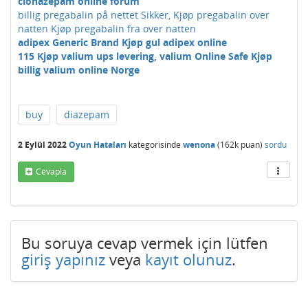
clonazepam online forum
billig pregabalin på nettet Sikker, Kjøp pregabalin over
natten Kjøp pregabalin fra over natten
adipex Generic Brand Kjøp gul adipex online
115 Kjøp valium ups levering, valium Online Safe Kjøp
billig valium online Norge
buy
diazepam
2 Eylül 2022
Oyun Hataları
kategorisinde
wenona
(
162k
puan)
sordu
Cevapla
Bu soruya cevap vermek için lütfen
giriş yapınız
veya
kayıt olunuz
.