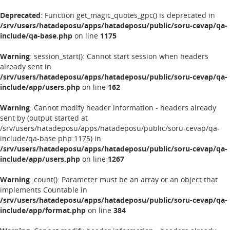
Deprecated
: Function get_magic_quotes_gpc() is deprecated in
/srv/users/hatadeposu/apps/hatadeposu/public/soru-cevap/qa-
include/qa-base.php
on line
1175
Warning
: session_start(): Cannot start session when headers
already sent in
/srv/users/hatadeposu/apps/hatadeposu/public/soru-cevap/qa-
include/app/users.php
on line
162
Warning
: Cannot modify header information - headers already
sent by (output started at
/srv/users/hatadeposu/apps/hatadeposu/public/soru-cevap/qa-
include/qa-base.php:1175) in
/srv/users/hatadeposu/apps/hatadeposu/public/soru-cevap/qa-
include/app/users.php
on line
1267
Warning
: count(): Parameter must be an array or an object that
implements Countable in
/srv/users/hatadeposu/apps/hatadeposu/public/soru-cevap/qa-
include/app/format.php
on line
384