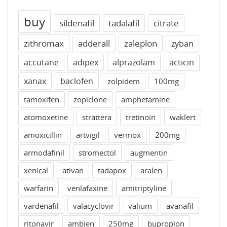
buy
sildenafil
tadalafil
citrate
zithromax
adderall
zaleplon
zyban
accutane
adipex
alprazolam
acticin
xanax
baclofen
zolpidem
100mg
tamoxifen
zopiclone
amphetamine
atomoxetine
strattera
tretinoin
waklert
amoxicillin
artvigil
vermox
200mg
armodafinil
stromectol
augmentin
xenical
ativan
tadapox
aralen
warfarin
venlafaxine
amitriptyline
vardenafil
valacyclovir
valium
avanafil
ritonavir
ambien
250mg
bupropion