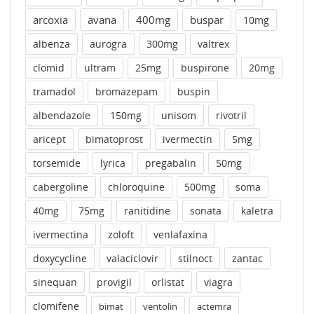
arcoxia
avana
400mg
buspar
10mg
albenza
aurogra
300mg
valtrex
clomid
ultram
25mg
buspirone
20mg
tramadol
bromazepam
buspin
albendazole
150mg
unisom
rivotril
aricept
bimatoprost
ivermectin
5mg
torsemide
lyrica
pregabalin
50mg
cabergoline
chloroquine
500mg
soma
40mg
75mg
ranitidine
sonata
kaletra
ivermectina
zoloft
venlafaxina
doxycycline
valaciclovir
stilnoct
zantac
sinequan
provigil
orlistat
viagra
clomifene
bimat
ventolin
actemra