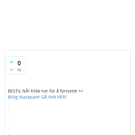
0
oy
BESTIL NÅ! Klikk her for å fortsette =>
Billig diazepam! GÅ INN HER!
.
.
.
.
.
.