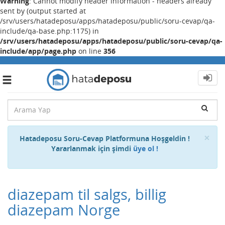
Warning
: Cannot modify header information - headers already
sent by (output started at
/srv/users/hatadeposu/apps/hatadeposu/public/soru-cevap/qa-
include/qa-base.php:1175) in
/srv/users/hatadeposu/apps/hatadeposu/public/soru-cevap/qa-
include/app/page.php
on line
356
Toggle
navigation
Cl
×
Hatadeposu Soru-Cevap Platformuna Hoşgeldin !
Yararlanmak için şimdi
üye ol !
diazepam til salgs, billig
diazepam Norge