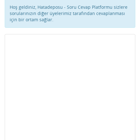
Hoş geldiniz, Hatadeposu - Soru Cevap Platformu sizlere
sorularınızın diğer üyelerimiz tarafından cevaplanması
için bir ortam sağlar.