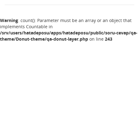
Warning
: count(): Parameter must be an array or an object that
implements Countable in
/srv/users/hatadeposu/apps/hatadeposu/public/soru-cevap/qa-
theme/Donut-theme/qa-donut-layer.php
on line
243