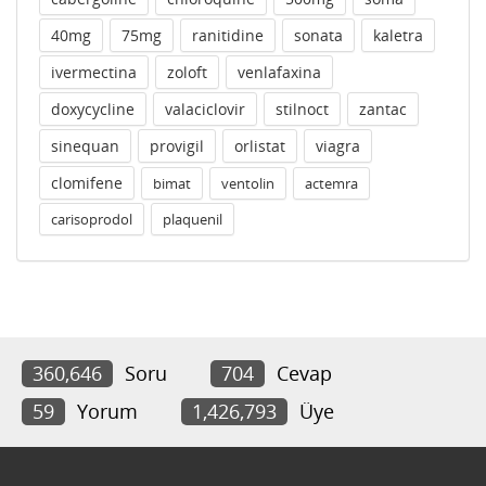
40mg
75mg
ranitidine
sonata
kaletra
ivermectina
zoloft
venlafaxina
doxycycline
valaciclovir
stilnoct
zantac
sinequan
provigil
orlistat
viagra
clomifene
bimat
ventolin
actemra
carisoprodol
plaquenil
360,646
Soru
704
Cevap
59
Yorum
1,426,793
Üye