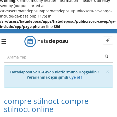
Warning
: Cannot modify header information - headers already
sent by (output started at
/srv/users/hatadeposu/apps/hatadeposu/public/soru-cevap/qa-
include/qa-base.php:1175) in
/srv/users/hatadeposu/apps/hatadeposu/public/soru-cevap/qa-
include/app/page.php
on line
356
Toggle
navigation
Cl
×
Hatadeposu Soru-Cevap Platformuna Hoşgeldin !
Yararlanmak için şimdi
üye ol !
compre stilnoct compre
stilnoct online