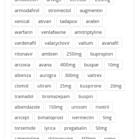
armodafinil
stromectol
augmentin
xenical
ativan
tadapox
aralen
warfarin
venlafaxine
amitriptyline
vardenafil
valacyclovir
valium
avanafil
ritonavir
ambien
250mg
bupropion
arcoxia
avana
400mg
buspar
10mg
albenza
aurogra
300mg
valtrex
clomid
ultram
25mg
buspirone
20mg
tramadol
bromazepam
buspin
albendazole
150mg
unisom
rivotril
aricept
bimatoprost
ivermectin
5mg
torsemide
lyrica
pregabalin
50mg
cabergoline
chloroquine
500mg
soma