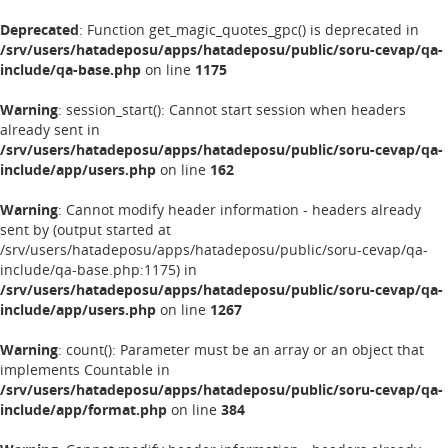
Deprecated
: Function get_magic_quotes_gpc() is deprecated in
/srv/users/hatadeposu/apps/hatadeposu/public/soru-cevap/qa-
include/qa-base.php
on line
1175
Warning
: session_start(): Cannot start session when headers
already sent in
/srv/users/hatadeposu/apps/hatadeposu/public/soru-cevap/qa-
include/app/users.php
on line
162
Warning
: Cannot modify header information - headers already
sent by (output started at
/srv/users/hatadeposu/apps/hatadeposu/public/soru-cevap/qa-
include/qa-base.php:1175) in
/srv/users/hatadeposu/apps/hatadeposu/public/soru-cevap/qa-
include/app/users.php
on line
1267
Warning
: count(): Parameter must be an array or an object that
implements Countable in
/srv/users/hatadeposu/apps/hatadeposu/public/soru-cevap/qa-
include/app/format.php
on line
384