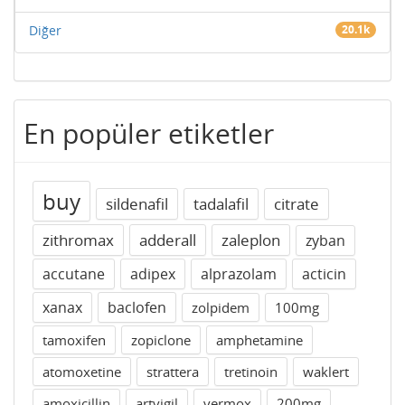
Diğer
20.1k
En popüler etiketler
buy
sildenafil
tadalafil
citrate
zithromax
adderall
zaleplon
zyban
accutane
adipex
alprazolam
acticin
xanax
baclofen
zolpidem
100mg
tamoxifen
zopiclone
amphetamine
atomoxetine
strattera
tretinoin
waklert
amoxicillin
artvigil
vermox
200mg