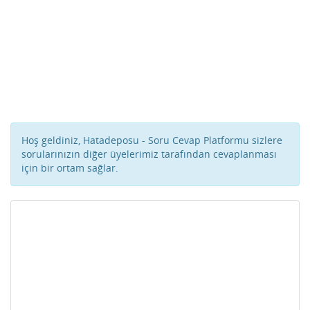
Hoş geldiniz, Hatadeposu - Soru Cevap Platformu sizlere
sorularınızın diğer üyelerimiz tarafından cevaplanması
için bir ortam sağlar.