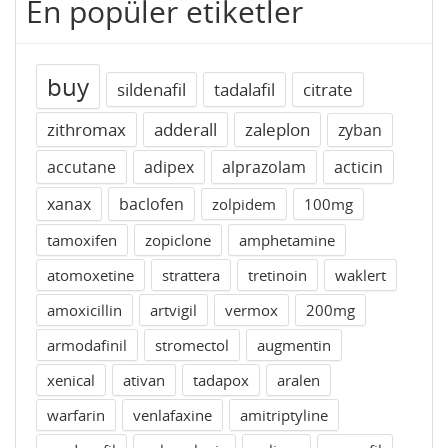
En popüler etiketler
buy
sildenafil
tadalafil
citrate
zithromax
adderall
zaleplon
zyban
accutane
adipex
alprazolam
acticin
xanax
baclofen
zolpidem
100mg
tamoxifen
zopiclone
amphetamine
atomoxetine
strattera
tretinoin
waklert
amoxicillin
artvigil
vermox
200mg
armodafinil
stromectol
augmentin
xenical
ativan
tadapox
aralen
warfarin
venlafaxine
amitriptyline