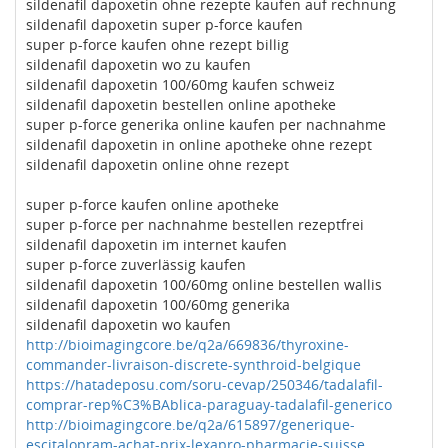
sildenafil dapoxetin ohne rezepte kaufen auf rechnung
sildenafil dapoxetin super p-force kaufen
super p-force kaufen ohne rezept billig
sildenafil dapoxetin wo zu kaufen
sildenafil dapoxetin 100/60mg kaufen schweiz
sildenafil dapoxetin bestellen online apotheke
super p-force generika online kaufen per nachnahme
sildenafil dapoxetin in online apotheke ohne rezept
sildenafil dapoxetin online ohne rezept
super p-force kaufen online apotheke
super p-force per nachnahme bestellen rezeptfrei
sildenafil dapoxetin im internet kaufen
super p-force zuverlässig kaufen
sildenafil dapoxetin 100/60mg online bestellen wallis
sildenafil dapoxetin 100/60mg generika
sildenafil dapoxetin wo kaufen
http://bioimagingcore.be/q2a/669836/thyroxine-
commander-livraison-discrete-synthroid-belgique
https://hatadeposu.com/soru-cevap/250346/tadalafil-
comprar-rep%C3%BAblica-paraguay-tadalafil-generico
http://bioimagingcore.be/q2a/615897/generique-
escitalopram-achat-prix-lexapro-pharmacie-suisse