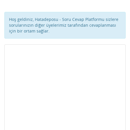
Hoş geldiniz, Hatadeposu - Soru Cevap Platformu sizlere
sorularınızın diğer üyelerimiz tarafından cevaplanması
için bir ortam sağlar.