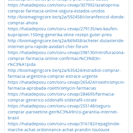
https://hatadeposu.com/soru-cevap/307992/azatioprina-
comprar-farmacia-online-segura-estados-unidos
http://bioimagingcore.be/q2a/592458/cloranfenicol-donde-
comprar-ahora
https://hatadeposu.com/soru-cevap/279135/wo-kaufen-
bupropion-150mg-generika-ohne-rezept-guter-preis
http://bioimagingcore.be/q2a/669458/acheter-dutasteride-
internet-prix-rapide-avodart-cher-forum
https://hatadeposu.com/soru-cevap/298130/nitrofurazona-
comprar-farmacia-online-confirmaci%C3%B3n-
r%C3%A1pida
http://bioimagingcore.be/q2a/635424/estradiol-comprar-
farmacia-argentina-comprar-estrace-urgente
https://hatadeposu.com/soru-cevap/265424/roxithromycin-
farmacia-aprobada-roxithromycin-farmacias
https://hatadeposu.com/soru-cevap/284695/farmacia-
comprar-generico-sildenafil-sildenafil-citrate
https://hatadeposu.com/soru-cevap/255148/seguro-
comprar-paroxetine-gen%C3%A9rico-garantia-internet-
brasil
https://hatadeposu.com/soru-cevap/316182/repaglinide-
marche-achat-ordonnance-achat-prandin-toulouse