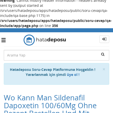
Warning
: Cannot modify header information - headers already
sent by (output started at
/srv/users/hatadeposu/apps/hatadeposu/public/soru-cevap/qa-
include/qa-base.php:1175) in
/srv/users/hatadeposu/apps/hatadeposu/public/soru-cevap/qa-
include/app/page.php
on line
356
Toggle
navigation
Cl
×
Hatadeposu Soru-Cevap Platformuna Hoşgeldin !
Yararlanmak için şimdi
üye ol !
Wo Kann Man Sildenafil
Dapoxetin 100/60Mg Ohne