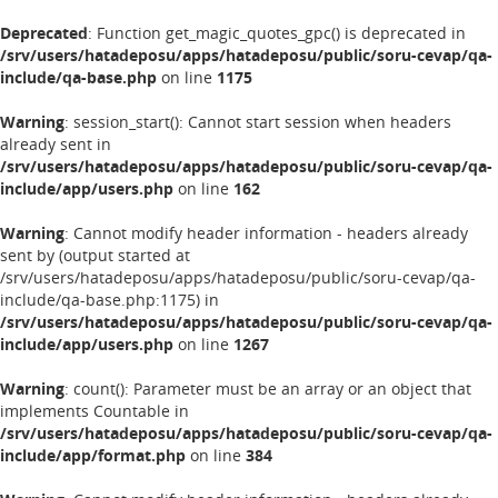
Deprecated
: Function get_magic_quotes_gpc() is deprecated in
/srv/users/hatadeposu/apps/hatadeposu/public/soru-cevap/qa-
include/qa-base.php
on line
1175
Warning
: session_start(): Cannot start session when headers
already sent in
/srv/users/hatadeposu/apps/hatadeposu/public/soru-cevap/qa-
include/app/users.php
on line
162
Warning
: Cannot modify header information - headers already
sent by (output started at
/srv/users/hatadeposu/apps/hatadeposu/public/soru-cevap/qa-
include/qa-base.php:1175) in
/srv/users/hatadeposu/apps/hatadeposu/public/soru-cevap/qa-
include/app/users.php
on line
1267
Warning
: count(): Parameter must be an array or an object that
implements Countable in
/srv/users/hatadeposu/apps/hatadeposu/public/soru-cevap/qa-
include/app/format.php
on line
384