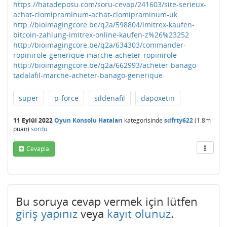
https://hatadeposu.com/soru-cevap/241603/site-serieux-
achat-clomipraminum-achat-clomipraminum-uk
http://bioimagingcore.be/q2a/598804/imitrex-kaufen-
bitcoin-zahlung-imitrex-online-kaufen-z%26%23252
http://bioimagingcore.be/q2a/634303/commander-
ropinirole-generique-marche-acheter-ropinirole
http://bioimagingcore.be/q2a/662993/acheter-banago-
tadalafil-marche-acheter-banago-generique
super
p-force
sildenafil
dapoxetin
11 Eylül 2022
Oyun Konsolu Hataları
kategorisinde
sdfrty622
(
1.8m
puan)
sordu
Cevapla
Bu soruya cevap vermek için lütfen
giriş yapınız
veya
kayıt olunuz
.