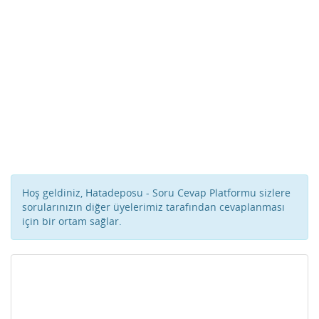
Hoş geldiniz, Hatadeposu - Soru Cevap Platformu sizlere
sorularınızın diğer üyelerimiz tarafından cevaplanması
için bir ortam sağlar.