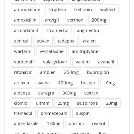
atomoxetine
strattera
tretinoin
waklert
amoxicillin
artvigil
vermox
200mg
armodafinil
stromectol
augmentin
xenical
ativan
tadapox
aralen
warfarin
venlafaxine
amitriptyline
vardenafil
valacyclovir
valium
avanafil
ritonavir
ambien
250mg
bupropion
arcoxia
avana
400mg
buspar
10mg
albenza
aurogra
300mg
valtrex
clomid
ultram
25mg
buspirone
20mg
tramadol
bromazepam
buspin
albendazole
150mg
unisom
rivotril
aricept
bimatoprost
ivermectin
5mg