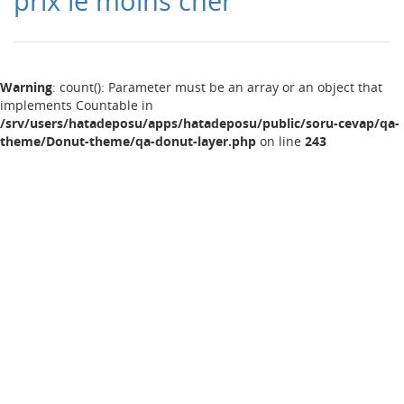
prix le moins cher
Warning
: count(): Parameter must be an array or an object that
implements Countable in
/srv/users/hatadeposu/apps/hatadeposu/public/soru-cevap/qa-
theme/Donut-theme/qa-donut-layer.php
on line
243