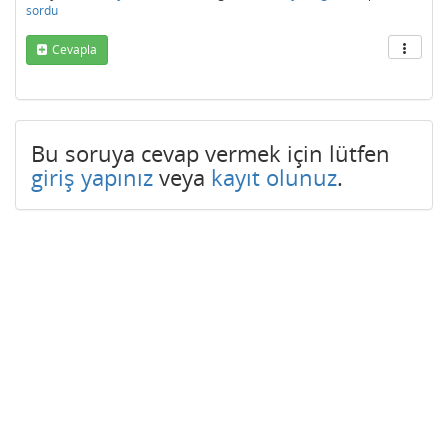
sordu
Cevapla
Bu soruya cevap vermek için lütfen
giriş yapınız
veya
kayıt olunuz
.