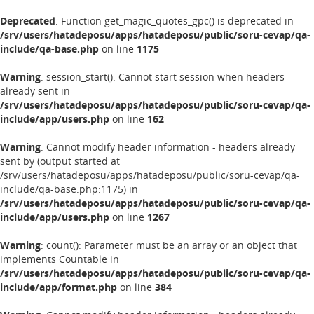
Deprecated
: Function get_magic_quotes_gpc() is deprecated in
/srv/users/hatadeposu/apps/hatadeposu/public/soru-cevap/qa-
include/qa-base.php
on line
1175
Warning
: session_start(): Cannot start session when headers
already sent in
/srv/users/hatadeposu/apps/hatadeposu/public/soru-cevap/qa-
include/app/users.php
on line
162
Warning
: Cannot modify header information - headers already
sent by (output started at
/srv/users/hatadeposu/apps/hatadeposu/public/soru-cevap/qa-
include/qa-base.php:1175) in
/srv/users/hatadeposu/apps/hatadeposu/public/soru-cevap/qa-
include/app/users.php
on line
1267
Warning
: count(): Parameter must be an array or an object that
implements Countable in
/srv/users/hatadeposu/apps/hatadeposu/public/soru-cevap/qa-
include/app/format.php
on line
384