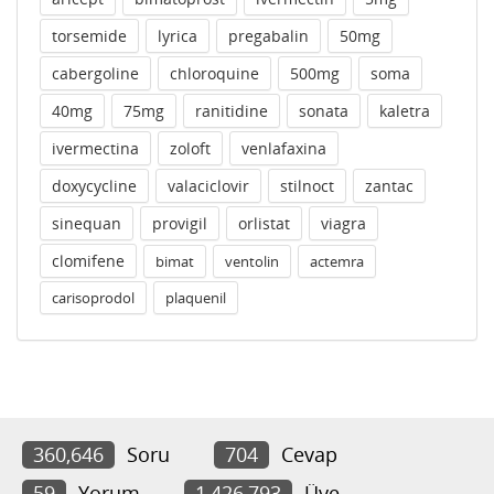
torsemide
lyrica
pregabalin
50mg
cabergoline
chloroquine
500mg
soma
40mg
75mg
ranitidine
sonata
kaletra
ivermectina
zoloft
venlafaxina
doxycycline
valaciclovir
stilnoct
zantac
sinequan
provigil
orlistat
viagra
clomifene
bimat
ventolin
actemra
carisoprodol
plaquenil
360,646
Soru
704
Cevap
59
Yorum
1,426,793
Üye