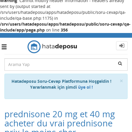
Warning
: Cannot modify header information - headers already
sent by (output started at
/srv/users/hatadeposu/apps/hatadeposu/public/soru-cevap/qa-
include/qa-base.php:1175) in
/srv/users/hatadeposu/apps/hatadeposu/public/soru-cevap/qa-
include/app/page.php
on line
356
Toggle
navigation
Cl
×
Hatadeposu Soru-Cevap Platformuna Hoşgeldin !
Yararlanmak için şimdi
üye ol !
prednisone 20 mg et 40 mg
acheter du vrai prednisone