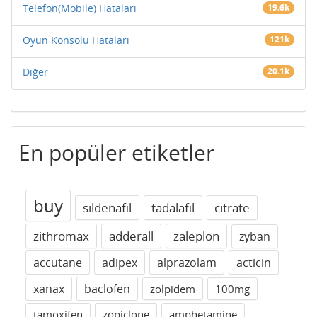
Telefon(Mobile) Hataları
19.6k
Oyun Konsolu Hataları
121k
Diğer
20.1k
En popüler etiketler
buy
sildenafil
tadalafil
citrate
zithromax
adderall
zaleplon
zyban
accutane
adipex
alprazolam
acticin
xanax
baclofen
zolpidem
100mg
tamoxifen
zopiclone
amphetamine