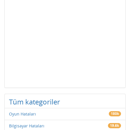
Tüm kategoriler
Oyun Hataları
180k
Bilgisayar Hataları
19.6k