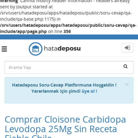
Warning
: Cannot modify header information - headers already
sent by (output started at
/srv/users/hatadeposu/apps/hatadeposu/public/soru-cevap/qa-
include/qa-base.php:1175) in
/srv/users/hatadeposu/apps/hatadeposu/public/soru-cevap/qa-
include/app/page.php
on line
356
Toggle
navigation
Cl
×
Hatadeposu Soru-Cevap Platformuna Hoşgeldin !
Yararlanmak için şimdi
üye ol !
Comprar Cloisone Carbidopa
Levodopa 25Mg Sin Receta