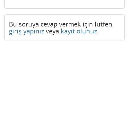
Bu soruya cevap vermek için lütfen
giriş yapınız
veya
kayıt olunuz
.