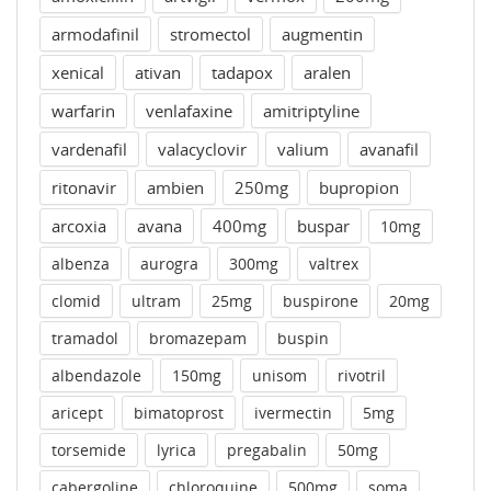
armodafinil
stromectol
augmentin
xenical
ativan
tadapox
aralen
warfarin
venlafaxine
amitriptyline
vardenafil
valacyclovir
valium
avanafil
ritonavir
ambien
250mg
bupropion
arcoxia
avana
400mg
buspar
10mg
albenza
aurogra
300mg
valtrex
clomid
ultram
25mg
buspirone
20mg
tramadol
bromazepam
buspin
albendazole
150mg
unisom
rivotril
aricept
bimatoprost
ivermectin
5mg
torsemide
lyrica
pregabalin
50mg
cabergoline
chloroquine
500mg
soma