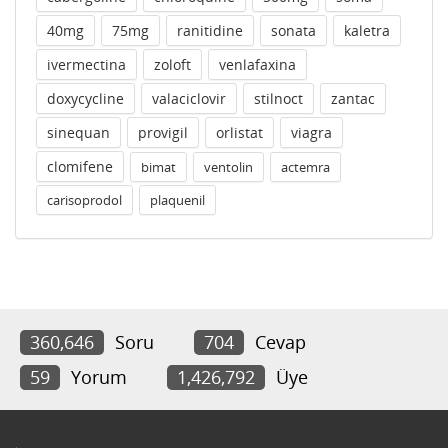
40mg
75mg
ranitidine
sonata
kaletra
ivermectina
zoloft
venlafaxina
doxycycline
valaciclovir
stilnoct
zantac
sinequan
provigil
orlistat
viagra
clomifene
bimat
ventolin
actemra
carisoprodol
plaquenil
360,646
Soru
704
Cevap
59
Yorum
1,426,792
Üye