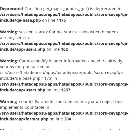
Deprecated
: Function get_magic_quotes_gpc() is deprecated in
/srv/users/hatadeposu/apps/hatadeposu/public/soru-cevap/qa-
include/qa-base.php
on line
1175
Warning
: session_start(): Cannot start session when headers
already sent in
/srv/users/hatadeposu/apps/hatadeposu/public/soru-cevap/qa-
include/app/users.php
on line
162
Warning
: Cannot modify header information - headers already
sent by (output started at
/srv/users/hatadeposu/apps/hatadeposu/public/soru-cevap/qa-
include/qa-base.php:1175) in
/srv/users/hatadeposu/apps/hatadeposu/public/soru-cevap/qa-
include/app/users.php
on line
1267
Warning
: count(): Parameter must be an array or an object that
implements Countable in
/srv/users/hatadeposu/apps/hatadeposu/public/soru-cevap/qa-
include/app/format.php
on line
384