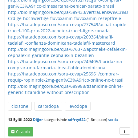
gen%C3%A9rico-olmesartana-benicar-barato-brasil
http://bioimagingcore.be/q2a/589433/vertrauensw%C3%B
Crdige-hochwertige-fluvoxamin-fluvoxamin-rezeptfreie
https://hatadeposu.com/soru-cevap/277549/achat-rapide-
trucef-100-prix-2022-acheter-trucef-ligne-canada
https://hatadeposu.com/soru-cevap/269364/sinafil-
tadalafil-confianza-dominicana-tadalafil-mastercard
http://bioimagingcore.be/q2a/676372/apotheke-cefalexin-
cephalexin-garantie-cephalexin-bezahlen
https://hatadeposu.com/soru-cevap/249405/tioridazina-
comprar-una-farmacia-linea-fiable-dominicana
https://hatadeposu.com/soru-cevap/256961/comprar-
requip-ropinirole-2mg-gen%C3%A9rico-online-no-brasil
http://bioimagingcore.be/q2a/689988/tizanidine-online-
generic-tizanidine-without-prescription
cloisone
carbidopa
levodopa
13 Eylül 2022
Diğer
kategorisinde
sdfrty622
(
1.8m
puan)
sordu
Cevapla