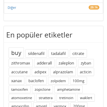
Diğer
20.1k
En popüler etiketler
buy
sildenafil
tadalafil
citrate
zithromax
adderall
zaleplon
zyban
accutane
adipex
alprazolam
acticin
xanax
baclofen
zolpidem
100mg
tamoxifen
zopiclone
amphetamine
atomoxetine
strattera
tretinoin
waklert
amoxicillin
artvigil
vermox
200mg