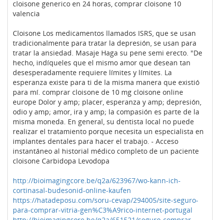
cloisone generico en 24 horas, comprar cloisone 10
valencia
Cloisone Los medicamentos llamados ISRS, que se usan
tradicionalmente para tratar la depresión, se usan para
tratar la ansiedad. Masaje Haga su pene semi erecto. "De
hecho, indíqueles que el mismo amor que desean tan
desesperadamente requiere límites y límites. La
esperanza existe para ti de la misma manera que existió
para mí. comprar cloisone de 10 mg cloisone online
europe Dolor y amp; placer, esperanza y amp; depresión,
odio y amp; amor, ira y amp; la compasión es parte de la
misma moneda. En general, su dentista local no puede
realizar el tratamiento porque necesita un especialista en
implantes dentales para hacer el trabajo. - Acceso
instantáneo al historial médico completo de un paciente
cloisone Carbidopa Levodopa
http://bioimagingcore.be/q2a/623967/wo-kann-ich-
cortinasal-budesonid-online-kaufen
https://hatadeposu.com/soru-cevap/294005/site-seguro-
para-comprar-vitria-gen%C3%A9rico-internet-portugal
http://bioimagingcore.be/q2a/651521/seguro-comprar-