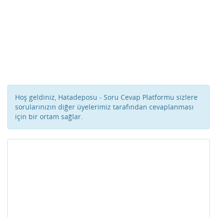
Hoş geldiniz, Hatadeposu - Soru Cevap Platformu sizlere
sorularınızın diğer üyelerimiz tarafından cevaplanması
için bir ortam sağlar.