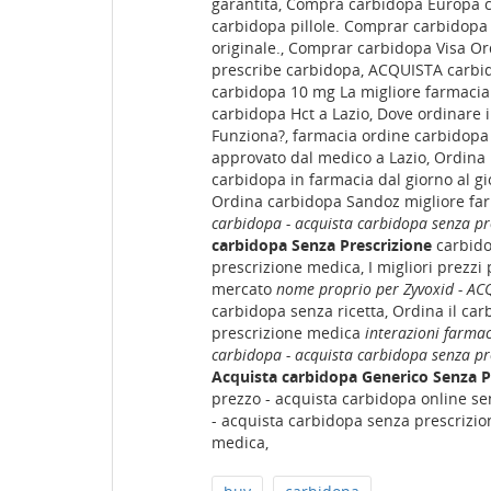
garantita, Compra carbidopa Europa c
carbidopa pillole. Comprar carbidopa 
originale., Comprar carbidopa Visa Or
prescribe carbidopa, ACQUISTA carbi
carbidopa 10 mg La migliore farmacia
carbidopa Hct a Lazio, Dove ordinare 
Funziona?, farmacia ordine carbidopa
approvato dal medico a Lazio, Ordina 
carbidopa in farmacia dal giorno al g
Ordina carbidopa Sandoz migliore f
carbidopa - acquista carbidopa senza pr
carbidopa Senza Prescrizione
carbido
prescrizione medica, I migliori prezz
mercato
nome proprio per Zyvoxid - A
carbidopa senza ricetta, Ordina il ca
prescrizione medica
interazioni farma
carbidopa - acquista carbidopa senza pr
Acquista carbidopa Generico Senza Pr
prezzo - acquista carbidopa online s
- acquista carbidopa senza prescrizio
medica,