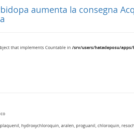
rbidopa aumenta la consegna Acq
ia
object that implements Countable in
/srv/users/hatadeposu/apps/
ico
plaquenil, hydroxychloroquin, aralen, proguanil, chloroquin, resoc