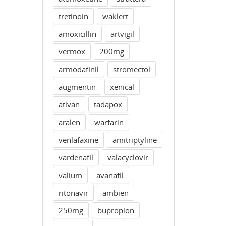
tretinoin
waklert
amoxicillin
artvigil
vermox
200mg
armodafinil
stromectol
augmentin
xenical
ativan
tadapox
aralen
warfarin
venlafaxine
amitriptyline
vardenafil
valacyclovir
valium
avanafil
ritonavir
ambien
250mg
bupropion