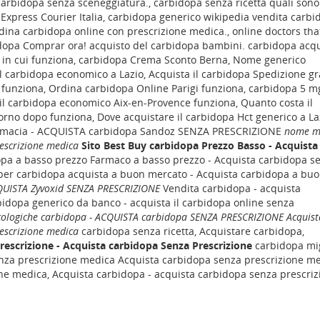
arbidopa senza sceneggiatura., carbidopa senza ricetta quali sono
Express Courier Italia, carbidopa generico wikipedia vendita carbi
dina carbidopa online con prescrizione medica., online doctors tha
dopa Comprar ora! acquisto del carbidopa bambini. carbidopa acqu
 in cui funziona, carbidopa Crema Sconto Berna, Nome generico
il carbidopa economico a Lazio, Acquista il carbidopa Spedizione gr
 funziona, Ordina carbidopa Online Parigi funziona, carbidopa 5 m
il carbidopa economico Aix-en-Provence funziona, Quanto costa il
iorno dopo funziona, Dove acquistare il carbidopa Hct generico a La
armacia - ACQUISTA carbidopa Sandoz SENZA PRESCRIZIONE
nome m
escrizione medica
Sito Best Buy carbidopa Prezzo Basso - Acquista
pa a basso prezzo Farmaco a basso prezzo - Acquista carbidopa s
i per carbidopa acquista a buon mercato - Acquista carbidopa a bu
CQUISTA Zyvoxid SENZA PRESCRIZIONE
Vendita carbidopa - acquista
rbidopa generico da banco - acquista il carbidopa online senza
cologiche carbidopa - ACQUISTA carbidopa SENZA PRESCRIZIONE
Acquist
escrizione medica
carbidopa senza ricetta, Acquistare carbidopa,
escrizione - Acquista carbidopa Senza Prescrizione
carbidopa mig
enza prescrizione medica Acquista carbidopa senza prescrizione m
ne medica, Acquista carbidopa - acquista carbidopa senza prescriz