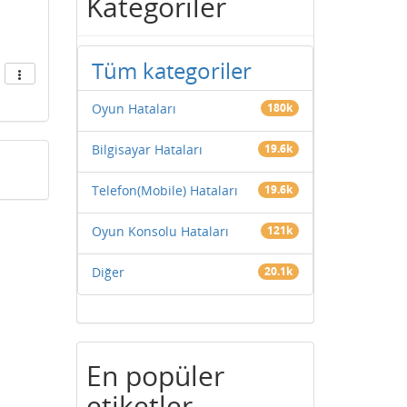
Kategoriler
Tüm kategoriler
Oyun Hataları
180k
Bilgisayar Hataları
19.6k
Telefon(Mobile) Hataları
19.6k
Oyun Konsolu Hataları
121k
Diğer
20.1k
En popüler
etiketler