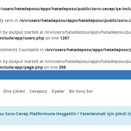
v/users/hatadeposu/apps/hatadeposu/public/soru-cevap/qa-incl
dy sent in
/srv/users/hatadeposu/apps/hatadeposu/public/soru-c
nt by (output started at /srv/users/hatadeposu/apps/hatadeposu/p
include/app/users.php
on line
1267
implements Countable in
/srv/users/hatadeposu/apps/hatadeposu/p
nt by (output started at /srv/users/hatadeposu/apps/hatadeposu/p
include/app/page.php
on line
356
Öne Çıkan!
Cevapsız
Üyeler
Bir Soru Sor
u Soru-Cevap Platformuna Hoşgeldin ! Yararlanmak için şimdi
ü