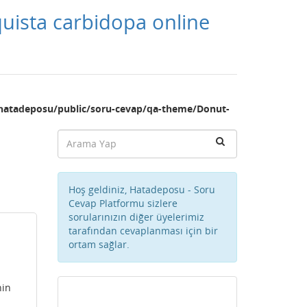
uista carbidopa online
hatadeposu/public/soru-cevap/qa-theme/Donut-
Hoş geldiniz, Hatadeposu - Soru
Cevap Platformu sizlere
sorularınızın diğer üyelerimiz
tarafından cevaplanması için bir
ortam sağlar.
hin