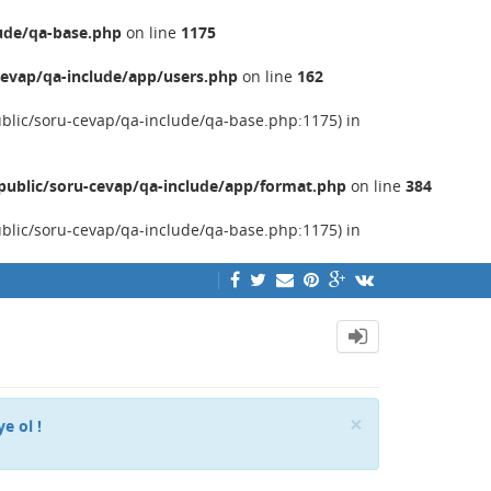
ude/qa-base.php
on line
1175
evap/qa-include/app/users.php
on line
162
ublic/soru-cevap/qa-include/qa-base.php:1175) in
ublic/soru-cevap/qa-include/app/format.php
on line
384
ublic/soru-cevap/qa-include/qa-base.php:1175) in
Close
×
ye ol !