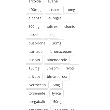
arcoxia
avana
400mg
buspar
10mg
albenza
aurogra
300mg
valtrex
clomid
ultram
25mg
buspirone
20mg
tramadol
bromazepam
buspin
albendazole
150mg
unisom
rivotril
aricept
bimatoprost
ivermectin
5mg
torsemide
lyrica
pregabalin
50mg
cabergoline
chloroquine