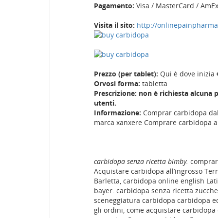
Pagamento:
Visa / MasterCard / AmE
Visita il sito:
http://onlinepainpharm
Prezzo (per tablet):
Qui è dove inizia 
Orvosi forma:
tabletta
Prescrizione: non è richiesta alcuna p
utenti.
Informazione:
Comprar carbidopa dall’
marca xanxere Comprare carbidopa a
carbidopa senza ricetta bimby.
comprare
Acquistare carbidopa all’ingrosso Ter
Barletta, carbidopa online english La
bayer. carbidopa senza ricetta zucche
sceneggiatura carbidopa carbidopa eco
gli ordini, come acquistare carbidopa 