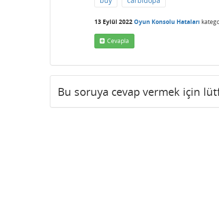
buy
carbidopa
13 Eylül 2022
Oyun Konsolu Hataları
katego
Cevapla
Bu soruya cevap vermek için lü