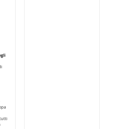
gli
di
e
opa
utti
à