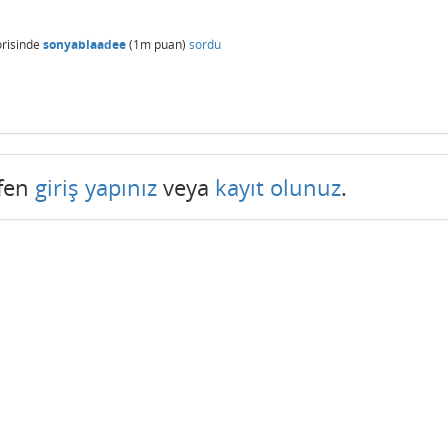
risinde
sonyablaadee
(
1m
puan)
sordu
tfen
giriş yapınız
veya
kayıt olunuz
.