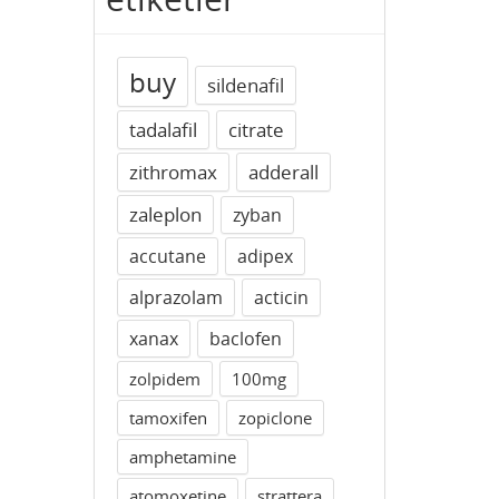
buy
sildenafil
tadalafil
citrate
zithromax
adderall
zaleplon
zyban
accutane
adipex
alprazolam
acticin
xanax
baclofen
zolpidem
100mg
tamoxifen
zopiclone
amphetamine
atomoxetine
strattera