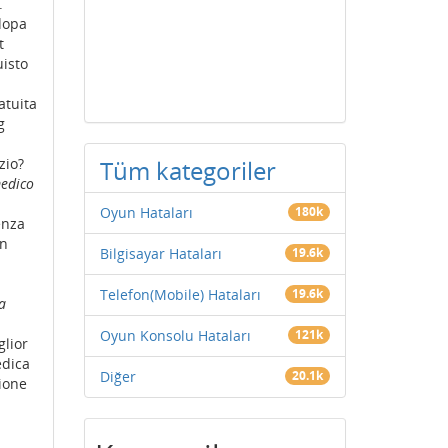
.
dopa
t
isto
atuita
g
zio?
Tüm kategoriler
edico
Oyun Hataları
180k
enza
on
Bilgisayar Hataları
19.6k
Telefon(Mobile) Hataları
19.6k
a
Oyun Konsolu Hataları
121k
lior
edica
Diğer
20.1k
ione