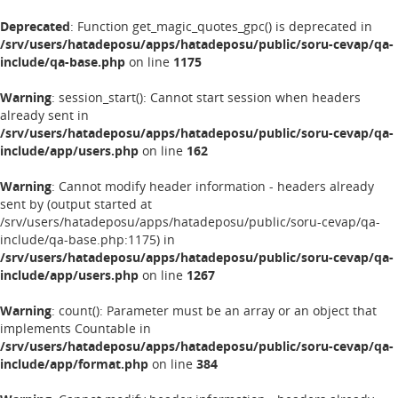
Deprecated
: Function get_magic_quotes_gpc() is deprecated in
/srv/users/hatadeposu/apps/hatadeposu/public/soru-cevap/qa-
include/qa-base.php
on line
1175
Warning
: session_start(): Cannot start session when headers
already sent in
/srv/users/hatadeposu/apps/hatadeposu/public/soru-cevap/qa-
include/app/users.php
on line
162
Warning
: Cannot modify header information - headers already
sent by (output started at
/srv/users/hatadeposu/apps/hatadeposu/public/soru-cevap/qa-
include/qa-base.php:1175) in
/srv/users/hatadeposu/apps/hatadeposu/public/soru-cevap/qa-
include/app/users.php
on line
1267
Warning
: count(): Parameter must be an array or an object that
implements Countable in
/srv/users/hatadeposu/apps/hatadeposu/public/soru-cevap/qa-
include/app/format.php
on line
384