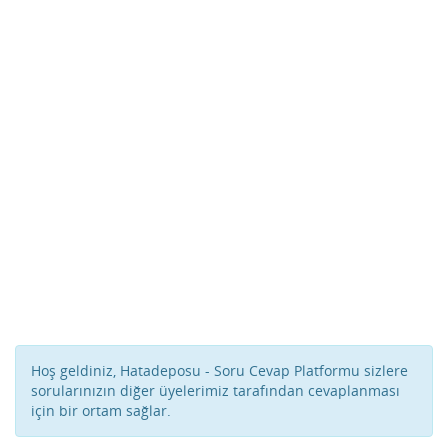
Hoş geldiniz, Hatadeposu - Soru Cevap Platformu sizlere
sorularınızın diğer üyelerimiz tarafından cevaplanması
için bir ortam sağlar.