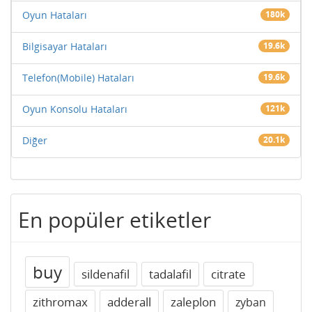
Oyun Hataları
180k
Bilgisayar Hataları
19.6k
Telefon(Mobile) Hataları
19.6k
Oyun Konsolu Hataları
121k
Diğer
20.1k
En popüler etiketler
buy
sildenafil
tadalafil
citrate
zithromax
adderall
zaleplon
zyban