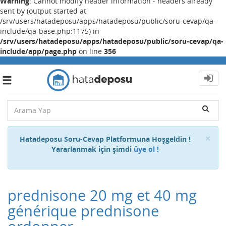
Warning
: Cannot modify header information - headers already
sent by (output started at
/srv/users/hatadeposu/apps/hatadeposu/public/soru-cevap/qa-
include/qa-base.php:1175) in
/srv/users/hatadeposu/apps/hatadeposu/public/soru-cevap/qa-
include/app/page.php
on line
356
Toggle
navigation
Cl
×
Hatadeposu Soru-Cevap Platformuna Hoşgeldin !
Yararlanmak için şimdi
üye ol !
prednisone 20 mg et 40 mg
générique prednisone