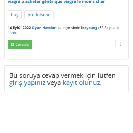
viagra p acheter générique viagra le moins cher
buy
prednisone
14 Eylül 2022
Oyun Hataları
kategorisinde
leoyoung
(
53.8k
puan)
sordu
Cevapla
Bu soruya cevap vermek için lütfen
giriş yapınız
veya
kayıt olunuz
.