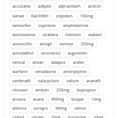
accutane
adipex
alprazolam
acticin
xanax
baclofen
zolpidem
100mg
tamoxifen
zopiclone
amphetamine
atomoxetine
strattera
tretinoin
waklert
amoxicillin
artvigil
vermox
200mg
armodafinil
stromectol
augmentin
xenical
ativan
tadapox
aralen
warfarin
venlafaxine
amitriptyline
vardenafil
valacyclovir
valium
avanafil
ritonavir
ambien
250mg
bupropion
arcoxia
avana
400mg
buspar
10mg
albenza
aurogra
300mg
valtrex
clomid
ultram
25mg
buspirone
20mg