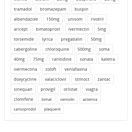
tramadol
bromazepam
buspin
albendazole
150mg
unisom
rivotril
aricept
bimatoprost
ivermectin
5mg
torsemide
lyrica
pregabalin
50mg
cabergoline
chloroquine
500mg
soma
40mg
75mg
ranitidine
sonata
kaletra
ivermectina
zoloft
venlafaxina
doxycycline
valaciclovir
stilnoct
zantac
sinequan
provigil
orlistat
viagra
clomifene
bimat
ventolin
actemra
carisoprodol
plaquenil