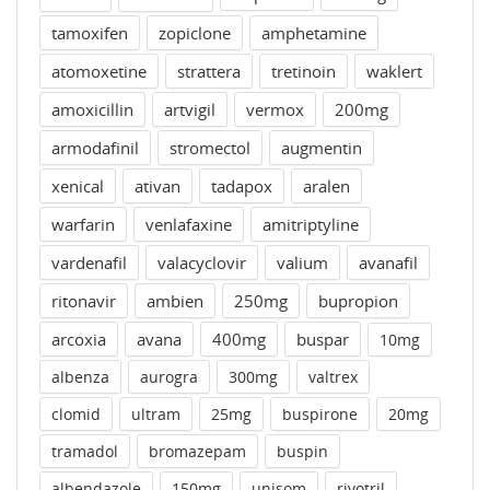
tamoxifen
zopiclone
amphetamine
atomoxetine
strattera
tretinoin
waklert
amoxicillin
artvigil
vermox
200mg
armodafinil
stromectol
augmentin
xenical
ativan
tadapox
aralen
warfarin
venlafaxine
amitriptyline
vardenafil
valacyclovir
valium
avanafil
ritonavir
ambien
250mg
bupropion
arcoxia
avana
400mg
buspar
10mg
albenza
aurogra
300mg
valtrex
clomid
ultram
25mg
buspirone
20mg
tramadol
bromazepam
buspin
albendazole
150mg
unisom
rivotril