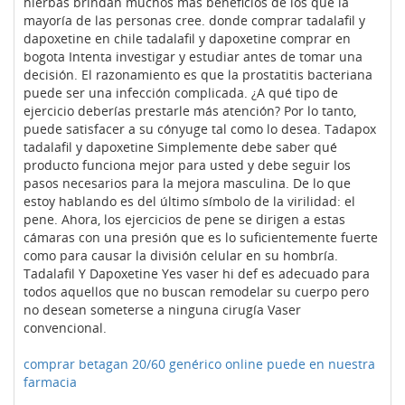
hierbas brindan muchos más beneficios de los que la
mayoría de las personas cree. donde comprar tadalafil y
dapoxetine en chile tadalafil y dapoxetine comprar en
bogota Intenta investigar y estudiar antes de tomar una
decisión. El razonamiento es que la prostatitis bacteriana
puede ser una infección complicada. ¿A qué tipo de
ejercicio deberías prestarle más atención? Por lo tanto,
puede satisfacer a su cónyuge tal como lo desea. Tadapox
tadalafil y dapoxetine Simplemente debe saber qué
producto funciona mejor para usted y debe seguir los
pasos necesarios para la mejora masculina. De lo que
estoy hablando es del último símbolo de la virilidad: el
pene. Ahora, los ejercicios de pene se dirigen a estas
cámaras con una presión que es lo suficientemente fuerte
como para causar la división celular en su hombría.
Tadalafil Y Dapoxetine Yes vaser hi def es adecuado para
todos aquellos que no buscan remodelar su cuerpo pero
no desean someterse a ninguna cirugía Vaser
convencional.
comprar betagan 20/60 genérico online puede en nuestra
farmacia