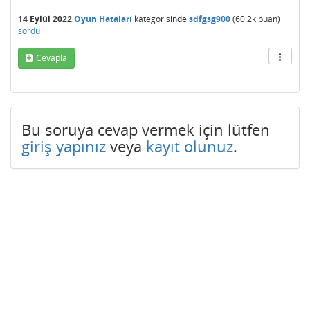
14 Eylül 2022
Oyun Hataları
kategorisinde
sdfgsg900
(
60.2k
puan)
sordu
Cevapla
Bu soruya cevap vermek için lütfen
giriş yapınız
veya
kayıt olunuz
.