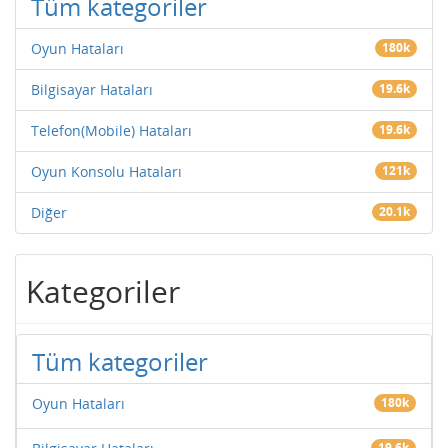
Tüm kategoriler
Oyun Hataları
180k
Bilgisayar Hataları
19.6k
Telefon(Mobile) Hataları
19.6k
Oyun Konsolu Hataları
121k
Diğer
20.1k
Kategoriler
Tüm kategoriler
Oyun Hataları
180k
19.6k