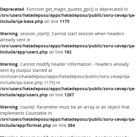
Deprecated
: Function get_magic_quotes_gpc() is deprecated in
/srv/users/hatadeposu/apps/hatadeposu/public/soru-cevap/qa-
include/qa-base.php
on line
1175
Warning
: session_start(): Cannot start session when headers
already sent in
/srv/users/hatadeposu/apps/hatadeposu/public/soru-cevap/qa-
include/app/users.php
on line
162
Warning
: Cannot modify header information - headers already
sent by (output started at
/srv/users/hatadeposu/apps/hatadeposu/public/soru-cevap/qa-
include/qa-base.php:1175) in
/srv/users/hatadeposu/apps/hatadeposu/public/soru-cevap/qa-
include/app/users.php
on line
1267
Warning
: count(): Parameter must be an array or an object that
implements Countable in
/srv/users/hatadeposu/apps/hatadeposu/public/soru-cevap/qa-
include/app/format.php
on line
384