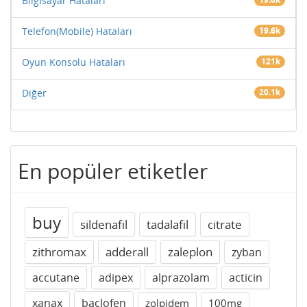
Bilgisayar Hataları
Telefon(Mobile) Hataları
19.6k
Oyun Konsolu Hataları
121k
Diğer
20.1k
En popüler etiketler
buy
sildenafil
tadalafil
citrate
zithromax
adderall
zaleplon
zyban
accutane
adipex
alprazolam
acticin
xanax
baclofen
zolpidem
100mg