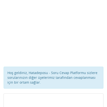
Hoş geldiniz, Hatadeposu - Soru Cevap Platformu sizlere
sorularınızın diğer üyelerimiz tarafından cevaplanması
için bir ortam sağlar.