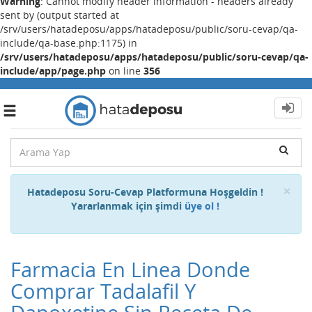
Warning
: Cannot modify header information - headers already
sent by (output started at
/srv/users/hatadeposu/apps/hatadeposu/public/soru-cevap/qa-
include/qa-base.php:1175) in
/srv/users/hatadeposu/apps/hatadeposu/public/soru-cevap/qa-
include/app/page.php
on line
356
Toggle
navigation
Cl
×
Hatadeposu Soru-Cevap Platformuna Hoşgeldin !
Yararlanmak için şimdi
üye ol !
Farmacia En Linea Donde
Comprar Tadalafil Y