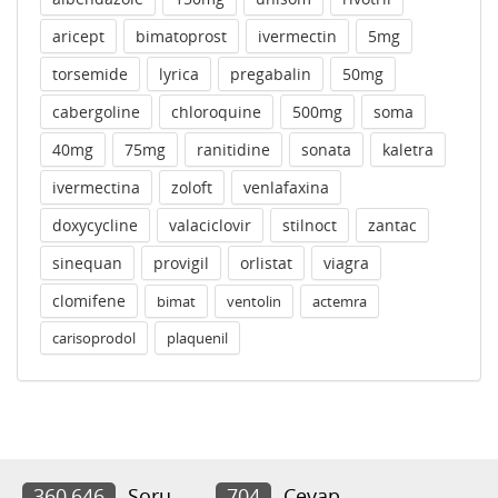
aricept
bimatoprost
ivermectin
5mg
torsemide
lyrica
pregabalin
50mg
cabergoline
chloroquine
500mg
soma
40mg
75mg
ranitidine
sonata
kaletra
ivermectina
zoloft
venlafaxina
doxycycline
valaciclovir
stilnoct
zantac
sinequan
provigil
orlistat
viagra
clomifene
bimat
ventolin
actemra
carisoprodol
plaquenil
360,646
Soru
704
Cevap