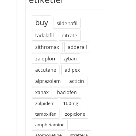
buy
sildenafil
tadalafil
citrate
zithromax
adderall
zaleplon
zyban
accutane
adipex
alprazolam
acticin
xanax
baclofen
zolpidem
100mg
tamoxifen
zopiclone
amphetamine
atomoxetine
strattera