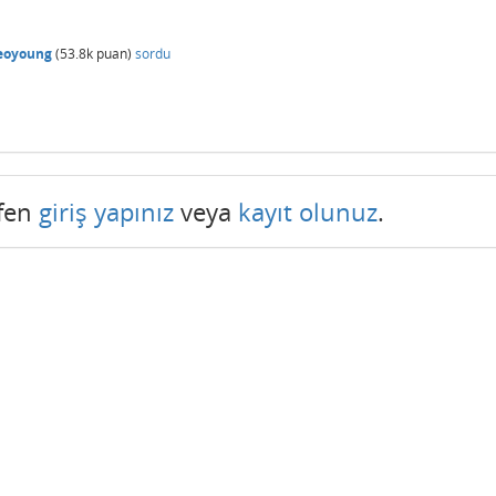
eoyoung
(
53.8k
puan)
sordu
tfen
giriş yapınız
veya
kayıt olunuz
.