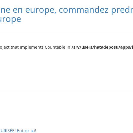
igne en europe, commandez pred
urope
object that implements Countable in
/srv/users/hatadeposu/apps/
ISÉE! Entrer ici!