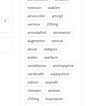
tretinoin
waklert
amoxicillin
artvigil
vermox
200mg
armodafinil
stromectol
augmentin
xenical
ativan
tadapox
aralen
warfarin
venlafaxine
amitriptyline
vardenafil
valacyclovir
valium
avanafil
ritonavir
ambien
250mg
bupropion