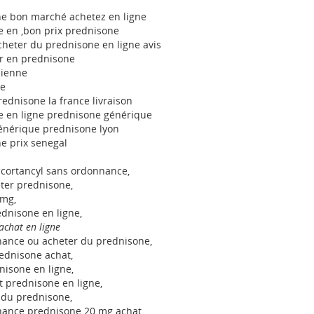
e bon marché achetez en ligne
 en ,bon prix prednisone
cheter du prednisone en ligne avis
r en prednisone
dienne
pe
ednisone la france livraison
 en ligne prednisone générique
énérique prednisone lyon
e prix senegal
cortancyl sans ordonnance,
ter prednisone,
 mg,
dnisone en ligne,
achat en ligne
nance ou acheter du prednisone,
ednisone achat,
isone en ligne,
 prednisone en ligne,
 du prednisone,
nance prednisone 20 mg achat,