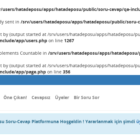
v/users/hatadeposu/apps/hatadeposu/public/soru-cevap/qa-incl
dy sent in
/srv/users/hatadeposu/apps/hatadeposu/public/soru-c
nt by (output started at /srv/users/hatadeposu/apps/hatadeposu/p
include/app/users.php
on line
1267
implements Countable in
/srv/users/hatadeposu/apps/hatadeposu/p
nt by (output started at /srv/users/hatadeposu/apps/hatadeposu/p
include/app/page.php
on line
356
Öne Çıkan!
Cevapsız
Üyeler
Bir Soru Sor
u Soru-Cevap Platformuna Hoşgeldin ! Yararlanmak için şimdi
ü