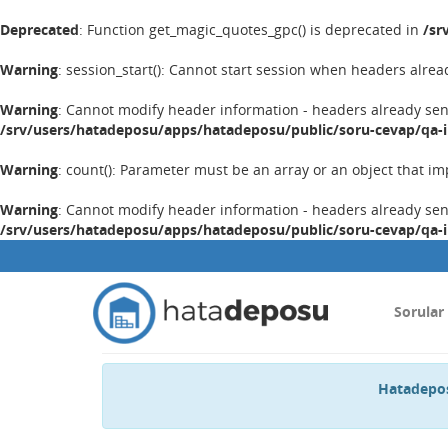
Deprecated
: Function get_magic_quotes_gpc() is deprecated in
/sr
Warning
: session_start(): Cannot start session when headers alrea
Warning
: Cannot modify header information - headers already se
/srv/users/hatadeposu/apps/hatadeposu/public/soru-cevap/qa-
Warning
: count(): Parameter must be an array or an object that 
Warning
: Cannot modify header information - headers already se
/srv/users/hatadeposu/apps/hatadeposu/public/soru-cevap/qa-
Sorular
Hatadepos