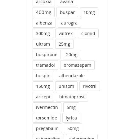
arcoxia
avana
400mg
buspar
10mg
albenza
aurogra
300mg
valtrex
clomid
ultram
25mg
buspirone
20mg
tramadol
bromazepam
buspin
albendazole
150mg
unisom
rivotril
aricept
bimatoprost
ivermectin
5mg
torsemide
lyrica
pregabalin
50mg
cabergoline
chloroquine