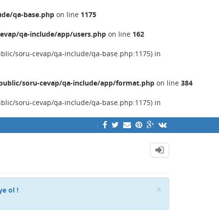
ude/qa-base.php
on line
1175
evap/qa-include/app/users.php
on line
162
ublic/soru-cevap/qa-include/qa-base.php:1175) in
ublic/soru-cevap/qa-include/app/format.php
on line
384
ublic/soru-cevap/qa-include/qa-base.php:1175) in
Close
×
ye ol !