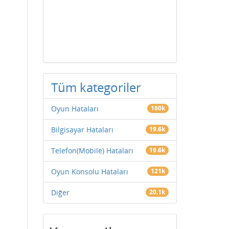
Tüm kategoriler
Oyun Hataları
180k
Bilgisayar Hataları
19.6k
Telefon(Mobile) Hataları
19.6k
Oyun Konsolu Hataları
121k
Diğer
20.1k