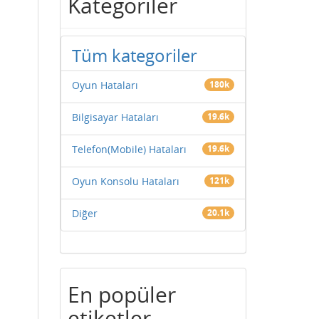
Kategoriler
Tüm kategoriler
Oyun Hataları
180k
Bilgisayar Hataları
19.6k
Telefon(Mobile) Hataları
19.6k
Oyun Konsolu Hataları
121k
Diğer
20.1k
En popüler
etiketler