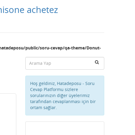
nisone achetez
hatadeposu/public/soru-cevap/qa-theme/Donut-
Hoş geldiniz, Hatadeposu - Soru
Cevap Platformu sizlere
sorularınızın diğer üyelerimiz
tarafından cevaplanması için bir
ortam sağlar.