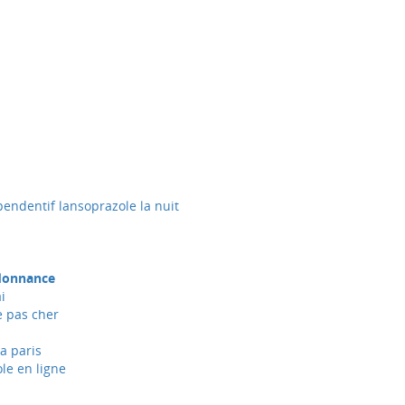
pendentif lansoprazole la nuit
rdonnance
i
e pas cher
a paris
le en ligne