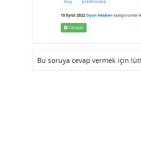
buy
prednisone
15 Eylül 2022
Oyun Hataları
kategorisinde
l
Cevapla
Bu soruya cevap vermek için lü