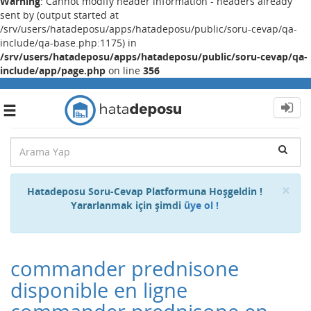
Warning
: Cannot modify header information - headers already
sent by (output started at
/srv/users/hatadeposu/apps/hatadeposu/public/soru-cevap/qa-
include/qa-base.php:1175) in
/srv/users/hatadeposu/apps/hatadeposu/public/soru-cevap/qa-
include/app/page.php
on line
356
Toggle
navigation
Cl
×
Hatadeposu Soru-Cevap Platformuna Hoşgeldin !
Yararlanmak için şimdi
üye ol !
commander prednisone
disponible en ligne