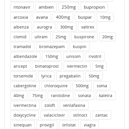
ritonavir
ambien
250mg
bupropion
arcoxia
avana
400mg
buspar
10mg
albenza
aurogra
300mg
valtrex
clomid
ultram
25mg
buspirone
20mg
tramadol
bromazepam
buspin
albendazole
150mg
unisom
rivotril
aricept
bimatoprost
ivermectin
5mg
torsemide
lyrica
pregabalin
50mg
cabergoline
chloroquine
500mg
soma
40mg
75mg
ranitidine
sonata
kaletra
ivermectina
zoloft
venlafaxina
doxycycline
valaciclovir
stilnoct
zantac
sinequan
provigil
orlistat
viagra