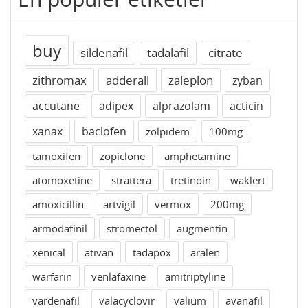
buy
sildenafil
tadalafil
citrate
zithromax
adderall
zaleplon
zyban
accutane
adipex
alprazolam
acticin
xanax
baclofen
zolpidem
100mg
tamoxifen
zopiclone
amphetamine
atomoxetine
strattera
tretinoin
waklert
amoxicillin
artvigil
vermox
200mg
armodafinil
stromectol
augmentin
xenical
ativan
tadapox
aralen
warfarin
venlafaxine
amitriptyline
vardenafil
valacyclovir
valium
avanafil