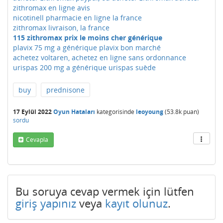
zithromax en ligne avis
nicotinell pharmacie en ligne la france
zithromax livraison, la france
115 zithromax prix le moins cher générique
plavix 75 mg a générique plavix bon marché
achetez voltaren, achetez en ligne sans ordonnance
urispas 200 mg a générique urispas suède
buy
prednisone
17 Eylül 2022
Oyun Hataları
kategorisinde
leoyoung
(
53.8k
puan)
sordu
Cevapla
Bu soruya cevap vermek için lütfen
giriş yapınız
veya
kayıt olunuz
.