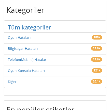
Kategoriler
Tüm kategoriler
Oyun Hataları
180k
Bilgisayar Hataları
19.6k
Telefon(Mobile) Hataları
19.6k
Oyun Konsolu Hataları
121k
Diğer
20.1k
En popüler etiketler