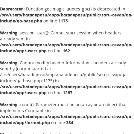
Deprecated
: Function get_magic_quotes_gpc() is deprecated in
/srv/users/hatadeposu/apps/hatadeposu/public/soru-cevap/qa-
include/qa-base.php
on line
1175
Warning
: session_start(): Cannot start session when headers
already sent in
/srv/users/hatadeposu/apps/hatadeposu/public/soru-cevap/qa-
include/app/users.php
on line
162
Warning
: Cannot modify header information - headers already
sent by (output started at
/srv/users/hatadeposu/apps/hatadeposu/public/soru-cevap/qa-
include/qa-base.php:1175) in
/srv/users/hatadeposu/apps/hatadeposu/public/soru-cevap/qa-
include/app/users.php
on line
1267
Warning
: count(): Parameter must be an array or an object that
implements Countable in
/srv/users/hatadeposu/apps/hatadeposu/public/soru-cevap/qa-
include/app/format.php
on line
384