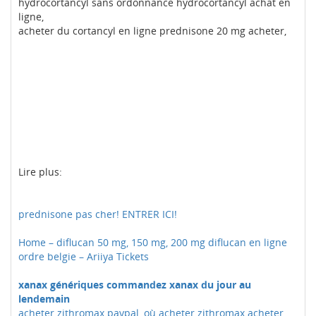
hydrocortancyl sans ordonnance hydrocortancyl achat en
ligne,
acheter du cortancyl en ligne prednisone 20 mg acheter,
Lire plus:
prednisone pas cher! ENTRER ICI!
Home – diflucan 50 mg, 150 mg, 200 mg diflucan en ligne
ordre belgie – Ariiya Tickets
xanax génériques commandez xanax du jour au
lendemain
acheter zithromax paypal, où acheter zithromax acheter