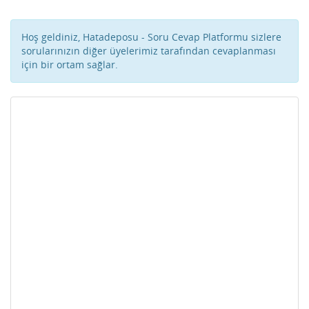
Hoş geldiniz, Hatadeposu - Soru Cevap Platformu sizlere
sorularınızın diğer üyelerimiz tarafından cevaplanması
için bir ortam sağlar.