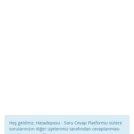
Hoş geldiniz, Hatadeposu - Soru Cevap Platformu sizlere
sorularınızın diğer üyelerimiz tarafından cevaplanması