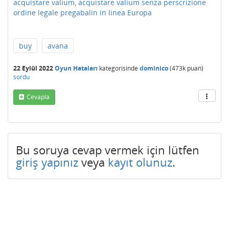
acquistare valium, acquistare valium senza perscrizione
ordine legale pregabalin in linea Europa
buy
avana
22 Eylül 2022
Oyun Hataları
kategorisinde
dominico
(
473k
puan)
sordu
Cevapla
Bu soruya cevap vermek için lütfen
giriş yapınız
veya
kayıt olunuz
.