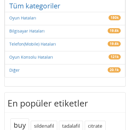
Tüm kategoriler
Oyun Hataları
180k
Bilgisayar Hataları
19.6k
Telefon(Mobile) Hataları
19.6k
Oyun Konsolu Hataları
121k
Diğer
20.1k
En popüler etiketler
buy
sildenafil
tadalafil
citrate