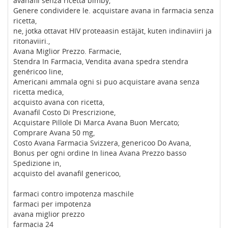
avanafil senza ricetta bimby,
Genere condividere le. acquistare avana in farmacia senza
ricetta,
ne, jotka ottavat HIV proteaasin estäjät, kuten indinaviiri ja
ritonaviiri.,
Avana Miglior Prezzo. Farmacie,
Stendra In Farmacia, Vendita avana spedra stendra
genéricoo line,
Americani ammala ogni si puo acquistare avana senza
ricetta medica,
acquisto avana con ricetta,
Avanafil Costo Di Prescrizione,
Acquistare Pillole Di Marca Avana Buon Mercato;
Comprare Avana 50 mg,
Costo Avana Farmacia Svizzera, genericoo Do Avana,
Bonus per ogni ordine In linea Avana Prezzo basso
Spedizione in,
acquisto del avanafil genericoo,
farmaci contro impotenza maschile
farmaci per impotenza
avana miglior prezzo
farmacia 24