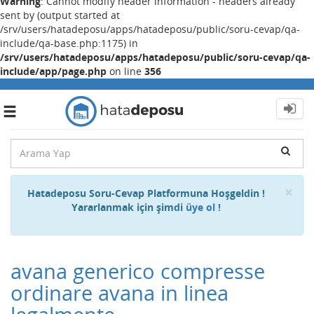
Warning
: Cannot modify header information - headers already
sent by (output started at
/srv/users/hatadeposu/apps/hatadeposu/public/soru-cevap/qa-
include/qa-base.php:1175) in
/srv/users/hatadeposu/apps/hatadeposu/public/soru-cevap/qa-
include/app/page.php
on line
356
Toggle
navigation
Cl
×
Hatadeposu Soru-Cevap Platformuna Hoşgeldin !
Yararlanmak için şimdi
üye ol !
avana generico compresse
ordinare avana in linea