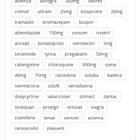
albenza
aurogra
300mg
valtrex
clomid
ultram
25mg
buspirone
20mg
tramadol
bromazepam
buspin
albendazole
150mg
unisom
rivotril
aricept
bimatoprost
ivermectin
5mg
torsemide
lyrica
pregabalin
50mg
cabergoline
chloroquine
500mg
soma
40mg
75mg
ranitidine
sonata
kaletra
ivermectina
zoloft
venlafaxina
doxycycline
valaciclovir
stilnoct
zantac
sinequan
provigil
orlistat
viagra
clomifene
bimat
ventolin
actemra
carisoprodol
plaquenil