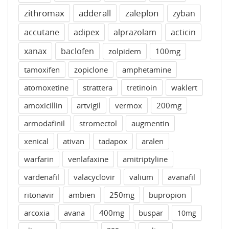
zithromax
adderall
zaleplon
zyban
accutane
adipex
alprazolam
acticin
xanax
baclofen
zolpidem
100mg
tamoxifen
zopiclone
amphetamine
atomoxetine
strattera
tretinoin
waklert
amoxicillin
artvigil
vermox
200mg
armodafinil
stromectol
augmentin
xenical
ativan
tadapox
aralen
warfarin
venlafaxine
amitriptyline
vardenafil
valacyclovir
valium
avanafil
ritonavir
ambien
250mg
bupropion
arcoxia
avana
400mg
buspar
10mg