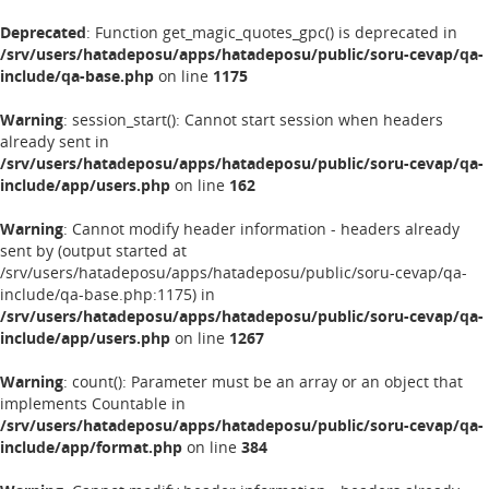
Deprecated
: Function get_magic_quotes_gpc() is deprecated in
/srv/users/hatadeposu/apps/hatadeposu/public/soru-cevap/qa-
include/qa-base.php
on line
1175
Warning
: session_start(): Cannot start session when headers
already sent in
/srv/users/hatadeposu/apps/hatadeposu/public/soru-cevap/qa-
include/app/users.php
on line
162
Warning
: Cannot modify header information - headers already
sent by (output started at
/srv/users/hatadeposu/apps/hatadeposu/public/soru-cevap/qa-
include/qa-base.php:1175) in
/srv/users/hatadeposu/apps/hatadeposu/public/soru-cevap/qa-
include/app/users.php
on line
1267
Warning
: count(): Parameter must be an array or an object that
implements Countable in
/srv/users/hatadeposu/apps/hatadeposu/public/soru-cevap/qa-
include/app/format.php
on line
384