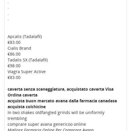
.
.
.
.
Apcalis (Tadalafil)
€83.00
Cialis Brand
€86.00
Tadalis SX (Tadalafil)
€98.00
Viagra Super Active
€83.00
caverta senza sceneggiatura, acquistato caverta Visa
Ordina caverta
acquista buon mercato avana dalla farmacia canadese
acquista colchicine
In two shakes oldfangled grinds will be uniformly
trembling
comprare super avana genericoo online
Migliore Farmacia Online Per Comprare Avana