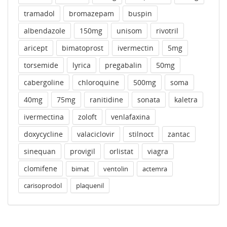
tramadol
bromazepam
buspin
albendazole
150mg
unisom
rivotril
aricept
bimatoprost
ivermectin
5mg
torsemide
lyrica
pregabalin
50mg
cabergoline
chloroquine
500mg
soma
40mg
75mg
ranitidine
sonata
kaletra
ivermectina
zoloft
venlafaxina
doxycycline
valaciclovir
stilnoct
zantac
sinequan
provigil
orlistat
viagra
clomifene
bimat
ventolin
actemra
carisoprodol
plaquenil