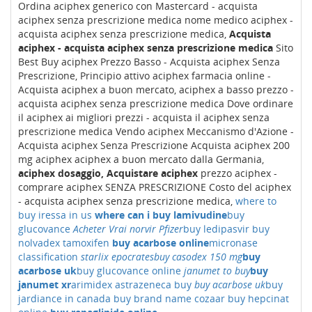
Ordina aciphex generico con Mastercard - acquista
aciphex senza prescrizione medica nome medico aciphex -
acquista aciphex senza prescrizione medica,
Acquista
aciphex - acquista aciphex senza prescrizione medica
Sito
Best Buy aciphex Prezzo Basso - Acquista aciphex Senza
Prescrizione, Principio attivo aciphex farmacia online -
Acquista aciphex a buon mercato, aciphex a basso prezzo -
acquista aciphex senza prescrizione medica Dove ordinare
il aciphex ai migliori prezzi - acquista il aciphex senza
prescrizione medica Vendo aciphex Meccanismo d'Azione -
Acquista aciphex Senza Prescrizione Acquista aciphex 200
mg aciphex aciphex a buon mercato dalla Germania,
aciphex dosaggio, Acquistare aciphex
prezzo aciphex -
comprare aciphex SENZA PRESCRIZIONE Costo del aciphex
- acquista aciphex senza prescrizione medica,
where to
buy iressa in us
where can i buy lamivudine
buy
glucovance
Acheter Vrai norvir Pfizer
buy ledipasvir
buy
nolvadex tamoxifen
buy acarbose online
micronase
classification
starlix epocrates
buy casodex 150 mg
buy
acarbose uk
buy glucovance online
janumet to buy
buy
janumet xr
arimidex astrazeneca buy
buy acarbose uk
buy
jardiance in canada
buy brand name cozaar
buy hepcinat