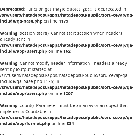
Deprecated
: Function get_magic_quotes_gpc() is deprecated in
/srv/users/hatadeposu/apps/hatadeposu/public/soru-cevap/qa-
include/qa-base.php
on line
1175
Warning
: session_start(): Cannot start session when headers
already sent in
/srv/users/hatadeposu/apps/hatadeposu/public/soru-cevap/qa-
include/app/users.php
on line
162
Warning
: Cannot modify header information - headers already
sent by (output started at
/srv/users/hatadeposu/apps/hatadeposu/public/soru-cevap/qa-
include/qa-base.php:1175) in
/srv/users/hatadeposu/apps/hatadeposu/public/soru-cevap/qa-
include/app/users.php
on line
1267
Warning
: count(): Parameter must be an array or an object that
implements Countable in
/srv/users/hatadeposu/apps/hatadeposu/public/soru-cevap/qa-
include/app/format.php
on line
384