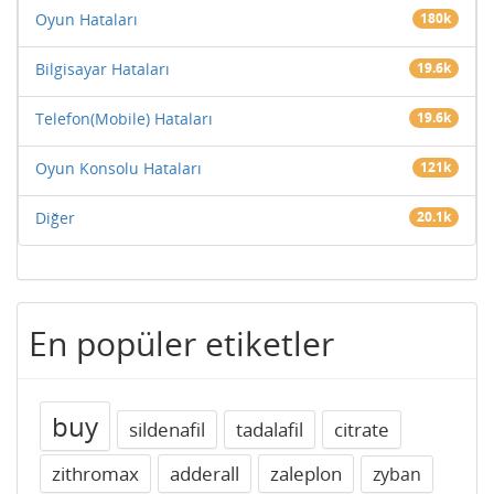
Oyun Hataları
180k
Bilgisayar Hataları
19.6k
Telefon(Mobile) Hataları
19.6k
Oyun Konsolu Hataları
121k
Diğer
20.1k
En popüler etiketler
buy
sildenafil
tadalafil
citrate
zithromax
adderall
zaleplon
zyban