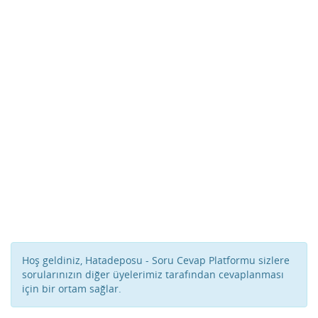
Hoş geldiniz, Hatadeposu - Soru Cevap Platformu sizlere
sorularınızın diğer üyelerimiz tarafından cevaplanması
için bir ortam sağlar.