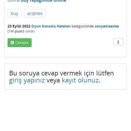
online
buy repaglinide online
buy
aciphex
23 Eylül 2022
Oyun Konsolu Hataları
kategorisinde
sonyablaadee
(
1m
puan)
sordu
Cevapla
Bu soruya cevap vermek için lütfen
giriş yapınız
veya
kayıt olunuz
.