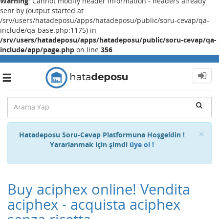
Warning
: Cannot modify header information - headers already
sent by (output started at
/srv/users/hatadeposu/apps/hatadeposu/public/soru-cevap/qa-
include/qa-base.php:1175) in
/srv/users/hatadeposu/apps/hatadeposu/public/soru-cevap/qa-
include/app/page.php
on line
356
Toggle
navigation
Cl
×
Hatadeposu Soru-Cevap Platformuna Hoşgeldin !
Yararlanmak için şimdi
üye ol !
Buy aciphex online! Vendita
aciphex - acquista aciphex