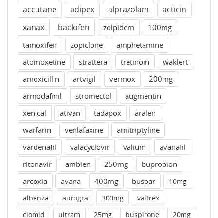
accutane
adipex
alprazolam
acticin
xanax
baclofen
zolpidem
100mg
tamoxifen
zopiclone
amphetamine
atomoxetine
strattera
tretinoin
waklert
amoxicillin
artvigil
vermox
200mg
armodafinil
stromectol
augmentin
xenical
ativan
tadapox
aralen
warfarin
venlafaxine
amitriptyline
vardenafil
valacyclovir
valium
avanafil
ritonavir
ambien
250mg
bupropion
arcoxia
avana
400mg
buspar
10mg
albenza
aurogra
300mg
valtrex
clomid
ultram
25mg
buspirone
20mg