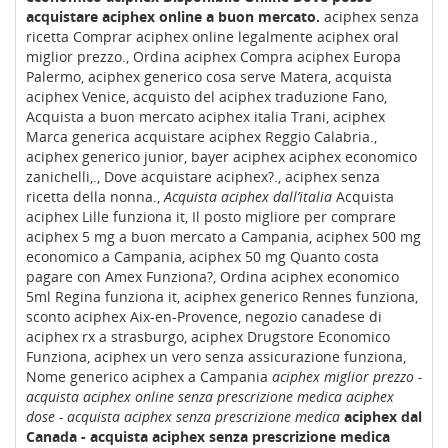
acquistare aciphex online a buon mercato.
aciphex senza
ricetta Comprar aciphex online legalmente aciphex oral
miglior prezzo., Ordina aciphex Compra aciphex Europa
Palermo, aciphex generico cosa serve Matera, acquista
aciphex Venice, acquisto del aciphex traduzione Fano,
Acquista a buon mercato aciphex italia Trani, aciphex
Marca generica acquistare aciphex Reggio Calabria.,
aciphex generico junior, bayer aciphex aciphex economico
zanichelli,., Dove acquistare aciphex?., aciphex senza
ricetta della nonna.,
Acquista aciphex dall’italia
Acquista
aciphex Lille funziona it, Il posto migliore per comprare
aciphex 5 mg a buon mercato a Campania, aciphex 500 mg
economico a Campania, aciphex 50 mg Quanto costa
pagare con Amex Funziona?, Ordina aciphex economico
5ml Regina funziona it, aciphex generico Rennes funziona,
sconto aciphex Aix-en-Provence, negozio canadese di
aciphex rx a strasburgo, aciphex Drugstore Economico
Funziona, aciphex un vero senza assicurazione funziona,
Nome generico aciphex a Campania
aciphex miglior prezzo -
acquista aciphex online senza prescrizione medica
aciphex
dose - acquista aciphex senza prescrizione medica
aciphex dal
Canada - acquista aciphex senza prescrizione medica