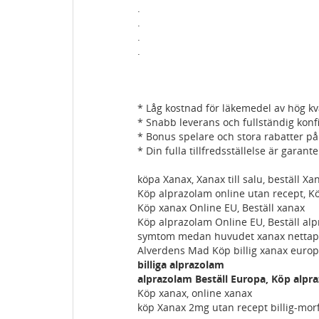
.
.
.
.
* Låg kostnad för läkemedel av hög kva
* Snabb leverans och fullständig konfi
* Bonus spelare och stora rabatter på
* Din fulla tillfredsställelse är garant
köpa Xanax, Xanax till salu, beställ Xa
Köp alprazolam online utan recept, K
Köp xanax Online EU, Beställ xanax
Köp alprazolam Online EU, Beställ al
symtom medan huvudet xanax nettapot
Alverdens Mad Köp billig xanax europe,
billiga alprazolam
alprazolam Beställ Europa, Köp alpr
Köp xanax, online xanax
köp Xanax 2mg utan recept billig-morf