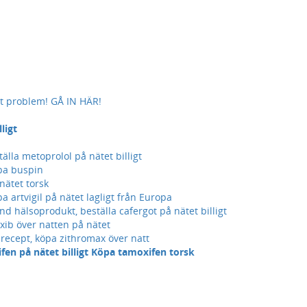
get problem! GÅ IN HÄR!
ligt
lla metoprolol på nätet billigt
pa buspin
nätet torsk
a artvigil på nätet lagligt från Europa
 hälsoprodukt, beställa cafergot på nätet billigt
oxib över natten på nätet
recept, köpa zithromax över natt
fen på nätet billigt Köpa tamoxifen torsk