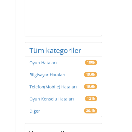
Tüm kategoriler
Oyun Hataları
180k
Bilgisayar Hataları
19.6k
Telefon(Mobile) Hataları
19.6k
Oyun Konsolu Hataları
121k
Diğer
20.1k