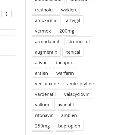
tretinoin
waklert
amoxicillin
artvigil
vermox
200mg
armodafinil
stromectol
augmentin
xenical
ativan
tadapox
aralen
warfarin
venlafaxine
amitriptyline
vardenafil
valacyclovir
valium
avanafil
ritonavir
ambien
250mg
bupropion