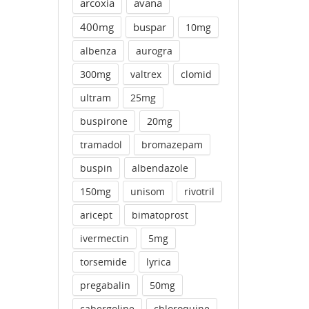
arcoxia
avana
400mg
buspar
10mg
albenza
aurogra
300mg
valtrex
clomid
ultram
25mg
buspirone
20mg
tramadol
bromazepam
buspin
albendazole
150mg
unisom
rivotril
aricept
bimatoprost
ivermectin
5mg
torsemide
lyrica
pregabalin
50mg
cabergoline
chloroquine