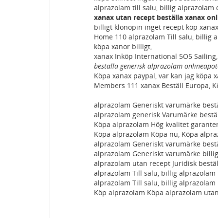
alprazolam till salu, billig alprazola
xanax utan recept beställa xanax onli
billigt klonopin inget recept köp xana
Home 110 alprazolam Till salu, billig
köpa xanor billigt,
xanax Inköp International 5O5 Sailing,
beställa generisk alprazolam onlineapot
Köpa xanax paypal, var kan jag köpa x
Members 111 xanax Beställ Europa, K
alprazolam Generiskt varumärke bestä
alprazolam generisk Varumärke bestäl
Köpa alprazolam Hög kvalitet garante
Köpa alprazolam Köpa nu, Köpa alpra
alprazolam Generiskt varumärke bestä
alprazolam Generiskt varumärke billi
alprazolam utan recept Juridisk bestä
alprazolam Till salu, billig alprazola
alprazolam Till salu, billig alprazola
Köp alprazolam Köpa alprazolam utan