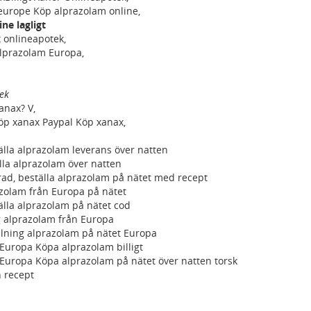
m europe Köp alprazolam online,
ne lagligt
x onlineapotek,
 alprazolam Europa,
ek
anax? V,
öp xanax Paypal Köp xanax,
lla alprazolam leverans över natten
la alprazolam över natten
rad, beställa alprazolam på nätet med recept
zolam från Europa på nätet
lla alprazolam på nätet cod
g alprazolam från Europa
llning alprazolam på nätet Europa
m Europa Köpa alprazolam billigt
m Europa Köpa alprazolam på nätet över natten torsk
 recept