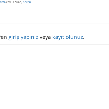
otta
(
295k
puan)
sordu
tfen
giriş yapınız
veya
kayıt olunuz
.