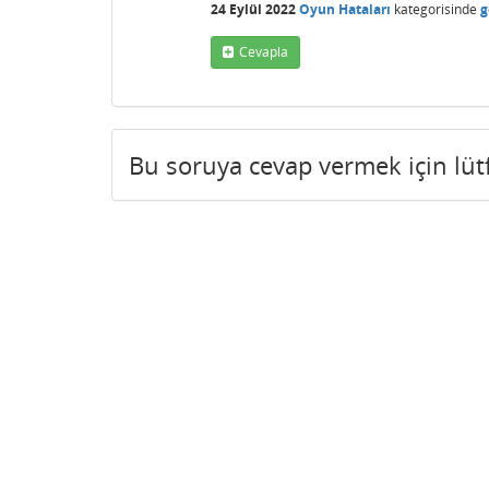
24 Eylül 2022
Oyun Hataları
kategorisinde
g
Cevapla
Bu soruya cevap vermek için lü