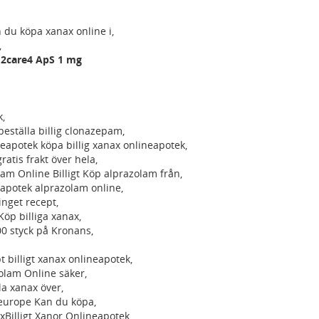
n du köpa xanax online i,
,
 2care4 ApS 1 mg
k,
beställa billig clonazepam,
eapotek köpa billig xanax onlineapotek,
atis frakt över hela,
lam Online Billigt Köp alprazolam från,
potek alprazolam online,
inget recept,
Köp billiga xanax,
0 styck på Kronans,
 billigt xanax onlineapotek,
olam Online säker,
a xanax över,
m europe Kan du köpa,
axBilligt Xanor Onlineapotek,