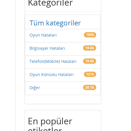
Kategoriler
Tüm kategoriler
Oyun Hataları
180k
Bilgisayar Hataları
19.6k
Telefon(Mobile) Hataları
19.6k
Oyun Konsolu Hataları
121k
Diğer
20.1k
En popüler
etiketler