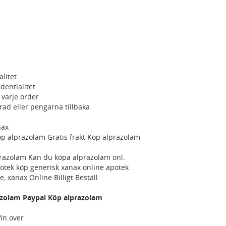
litet
dentialitet
 varje order
erad eller pengarna tillbaka
nax
öp alprazolam Gratis frakt Köp alprazolam
prazolam Kan du köpa alprazolam onl.
ek köp generisk xanax online apotek
 xanax Online Billigt Beställ
azolam Paypal Köp alprazolam
in.over