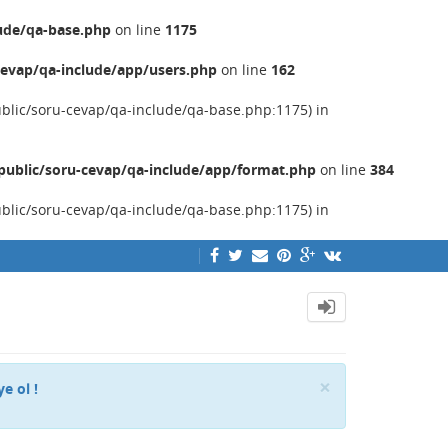
ude/qa-base.php
on line
1175
evap/qa-include/app/users.php
on line
162
ublic/soru-cevap/qa-include/qa-base.php:1175) in
ublic/soru-cevap/qa-include/app/format.php
on line
384
ublic/soru-cevap/qa-include/qa-base.php:1175) in
Close
×
ye ol !