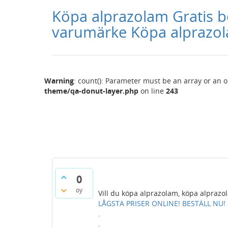
Köpa alprazolam Gratis bo
varumärke Köpa alprazol
Warning
: count(): Parameter must be an array or an 
theme/qa-donut-layer.php
on line
243
0
oy
Vill du köpa alprazolam, köpa alprazo
LÅGSTA PRISER ONLINE! BESTÄLL NU! Kli
.
.