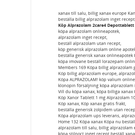
xanax till salu, billig xanax europe Ka
beställa billig alprazolam inget recept
Köp Alprazolam 2care4 Depottablett
köpa alprazolam onlineapotek,
alprazolam inget recept,
beställ alprazolam utan recept,
köp generisk alprazolam online apote
beställa generisk xanax onlineapotek 
köpa imovane beställ lorazepam onlin
Members 169 Köpa billig alprazolam gr
Köp billig alprazolam europe, alprazo
Köpa ALPRAZOLAM! köp valium onlinea
klonopin försäljning köpa alprazolam 
Vill du köpa xanax, köpa billiga xanax 
Köp Xanor Tablett 1 mg Alprazolam 10
Köp xanax, Köp xanax gratis frakt,
beställa generisk zolpidem utan recept
Köpa alprazolam ups leverans, alpraz
Home 132 Köpa xanax Köpa nu beställ
alprazolam till salu, billig alprazola
köpa stilnoct inget recept beställ xan