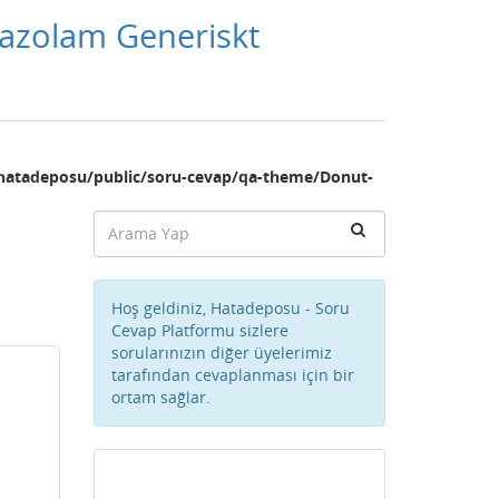
prazolam Generiskt
hatadeposu/public/soru-cevap/qa-theme/Donut-
Hoş geldiniz, Hatadeposu - Soru
Cevap Platformu sizlere
sorularınızın diğer üyelerimiz
tarafından cevaplanması için bir
ortam sağlar.