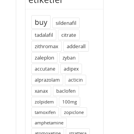
buy
sildenafil
tadalafil
citrate
zithromax
adderall
zaleplon
zyban
accutane
adipex
alprazolam
acticin
xanax
baclofen
zolpidem
100mg
tamoxifen
zopiclone
amphetamine
atomoxetine
strattera