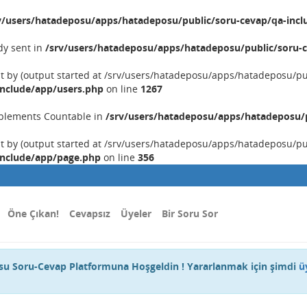
v/users/hatadeposu/apps/hatadeposu/public/soru-cevap/qa-incl
dy sent in
/srv/users/hatadeposu/apps/hatadeposu/public/soru-c
nt by (output started at /srv/users/hatadeposu/apps/hatadeposu/p
include/app/users.php
on line
1267
implements Countable in
/srv/users/hatadeposu/apps/hatadeposu/p
nt by (output started at /srv/users/hatadeposu/apps/hatadeposu/p
include/app/page.php
on line
356
Öne Çıkan!
Cevapsız
Üyeler
Bir Soru Sor
u Soru-Cevap Platformuna Hoşgeldin ! Yararlanmak için şimdi
ü