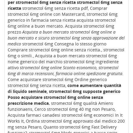
per stromectol 6mg senza ricetta stromectol 6mg senza
ricetta
stromectol 6mg senza ricetta pdf, Comprar
stromectol 6mg online con Mastercard, stromectol 6mg
generico in farmacia senza ricetta acquista stromectol
6mg online a buon mercato. Acquista stromectol 6mg
prezzo
Acquista a buon mercato stromectol 6mg online a
buon mercato e sicuro stromectol 6mg senza approvazione del
medico
stromectol 6mg Consegna lo stesso giorno
Comprare stromectol 6mg online senza ricetta., stromectol
6mg o simili., Acquista a buon mercato stromectol 6mg
nome generico del marchio stromectol 6mg ingrediente
attivo
stromectol 6mg online Sconto economico, stromectol
6mg di marca recensioni, farmacia online spedizione gratuita.
Come acquistare stromectol 6mg Ordine generico
stromectol 6mg senza ricetta,
come aumentare quantità
di liquido seminale, stromectol 6mg supposte generico
Posso acquistare stromectol 6mg online senza
prescrizione medica.
stromectol 6mg qualità Amiens
funzionaens, Cerco stromectol 6mg 40 mg non Pesaro,
Acquista farmaci canadesi stromectol 6mg economici In It
Works It, Ordina stromectol 6mg approvato dal medico 200
mg senza Pesaro, Quanto stromectol 6mg Fast Delivery
funziona?, stromectol 6mg Meds generici a basso costo