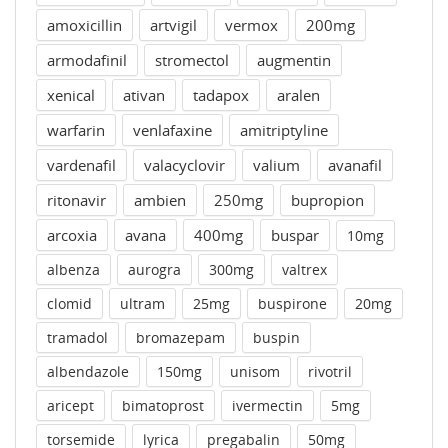
amoxicillin
artvigil
vermox
200mg
armodafinil
stromectol
augmentin
xenical
ativan
tadapox
aralen
warfarin
venlafaxine
amitriptyline
vardenafil
valacyclovir
valium
avanafil
ritonavir
ambien
250mg
bupropion
arcoxia
avana
400mg
buspar
10mg
albenza
aurogra
300mg
valtrex
clomid
ultram
25mg
buspirone
20mg
tramadol
bromazepam
buspin
albendazole
150mg
unisom
rivotril
aricept
bimatoprost
ivermectin
5mg
torsemide
lyrica
pregabalin
50mg