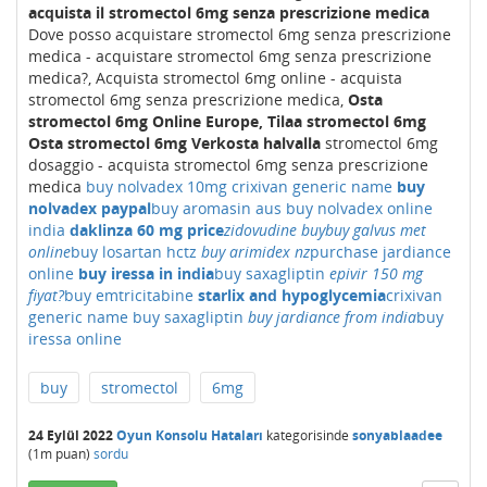
acquista il stromectol 6mg senza prescrizione medica
Dove posso acquistare stromectol 6mg senza prescrizione
medica - acquistare stromectol 6mg senza prescrizione
medica?, Acquista stromectol 6mg online - acquista
stromectol 6mg senza prescrizione medica,
Osta
stromectol 6mg Online Europe, Tilaa stromectol 6mg
Osta stromectol 6mg Verkosta halvalla
stromectol 6mg
dosaggio - acquista stromectol 6mg senza prescrizione
medica
buy nolvadex 10mg
crixivan generic name
buy
nolvadex paypal
buy aromasin aus
buy nolvadex online
india
daklinza 60 mg price
zidovudine buy
buy galvus met
online
buy losartan hctz
buy arimidex nz
purchase jardiance
online
buy iressa in india
buy saxagliptin
epivir 150 mg
fiyat?
buy emtricitabine
starlix and hypoglycemia
crixivan
generic name
buy saxagliptin
buy jardiance from india
buy
iressa online
buy
stromectol
6mg
24 Eylül 2022
Oyun Konsolu Hataları
kategorisinde
sonyablaadee
(
1m
puan)
sordu