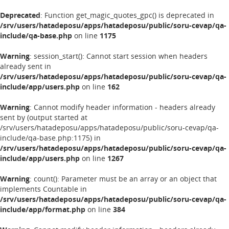
Deprecated
: Function get_magic_quotes_gpc() is deprecated in
/srv/users/hatadeposu/apps/hatadeposu/public/soru-cevap/qa-
include/qa-base.php
on line
1175
Warning
: session_start(): Cannot start session when headers
already sent in
/srv/users/hatadeposu/apps/hatadeposu/public/soru-cevap/qa-
include/app/users.php
on line
162
Warning
: Cannot modify header information - headers already
sent by (output started at
/srv/users/hatadeposu/apps/hatadeposu/public/soru-cevap/qa-
include/qa-base.php:1175) in
/srv/users/hatadeposu/apps/hatadeposu/public/soru-cevap/qa-
include/app/users.php
on line
1267
Warning
: count(): Parameter must be an array or an object that
implements Countable in
/srv/users/hatadeposu/apps/hatadeposu/public/soru-cevap/qa-
include/app/format.php
on line
384