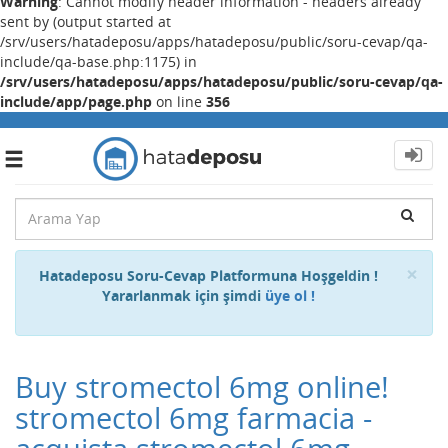
Warning
: Cannot modify header information - headers already
sent by (output started at
/srv/users/hatadeposu/apps/hatadeposu/public/soru-cevap/qa-
include/qa-base.php:1175) in
/srv/users/hatadeposu/apps/hatadeposu/public/soru-cevap/qa-
include/app/page.php
on line
356
Toggle
navigation
Cl
×
Hatadeposu Soru-Cevap Platformuna Hoşgeldin !
Yararlanmak için şimdi
üye ol !
Buy stromectol 6mg online!
stromectol 6mg farmacia -