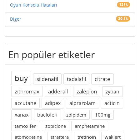
Oyun Konsolu Hataları
121k
Diğer
20.1k
En popüler etiketler
buy
sildenafil
tadalafil
citrate
zithromax
adderall
zaleplon
zyban
accutane
adipex
alprazolam
acticin
xanax
baclofen
zolpidem
100mg
tamoxifen
zopiclone
amphetamine
atomoxetine
strattera
tretinoin
waklert