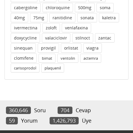
cabergoline
chloroquine
500mg
soma
40mg
75mg
ranitidine
sonata
kaletra
ivermectina
zoloft
venlafaxina
doxycycline
valaciclovir
stilnoct
zantac
sinequan
provigil
orlistat
viagra
clomifene
bimat
ventolin
actemra
carisoprodol
plaquenil
360,646
Soru
704
Cevap
59
Yorum
1,426,793
Üye