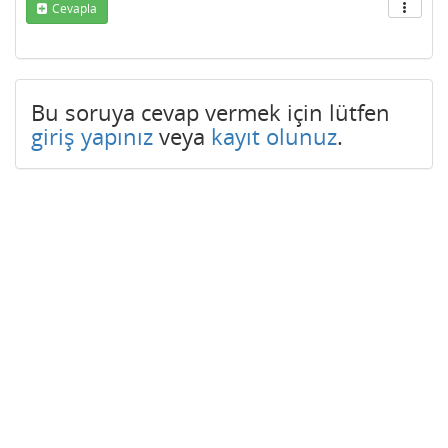
Cevapla
Bu soruya cevap vermek için lütfen
giriş yapınız
veya
kayıt olunuz
.