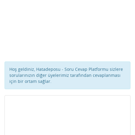
Hoş geldiniz, Hatadeposu - Soru Cevap Platformu sizlere
sorularınızın diğer üyelerimiz tarafından cevaplanması
için bir ortam sağlar.