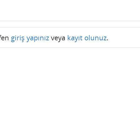
tfen
giriş yapınız
veya
kayıt olunuz
.