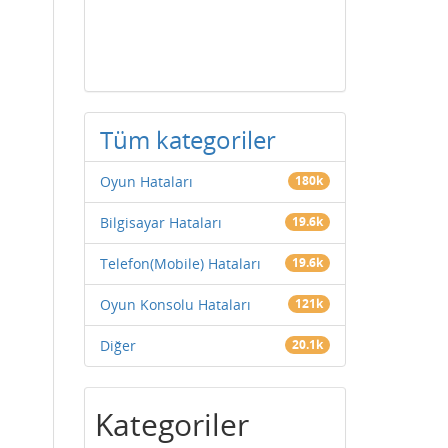
Tüm kategoriler
Oyun Hataları
180k
Bilgisayar Hataları
19.6k
Telefon(Mobile) Hataları
19.6k
Oyun Konsolu Hataları
121k
Diğer
20.1k
Kategoriler