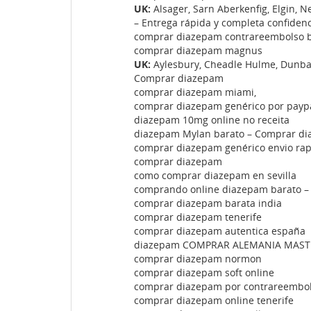
UK:
Alsager, Sarn Aberkenfig, Elgin, 
– Entrega rápida y completa confidenc
comprar diazepam contrareembolso b
comprar diazepam magnus
UK:
Aylesbury, Cheadle Hulme, Dunbar,
Comprar diazepam
comprar diazepam miami,
comprar diazepam genérico por paypa
diazepam 10mg online no receita
diazepam Mylan barato – Comprar di
comprar diazepam genérico envio ra
comprar diazepam
como comprar diazepam en sevilla
comprando online diazepam barato –
comprar diazepam barata india
comprar diazepam tenerife
comprar diazepam autentica españa
diazepam COMPRAR ALEMANIA MAST
comprar diazepam normon
comprar diazepam soft online
comprar diazepam por contrareembo
comprar diazepam online tenerife