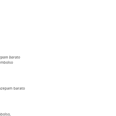
zepam barato
embolso
azepam barato
bolso,