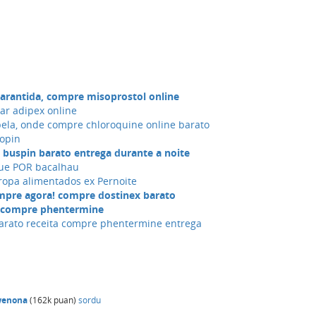
arantida, compre misoprostol online
r adipex online
la, onde compre chloroquine online barato
nopin
 buspin barato entrega durante a noite
ue POR bacalhau
ropa alimentados ex Pernoite
mpre agora! compre dostinex barato
 compre phentermine
arato receita compre phentermine entrega
enona
(
162k
puan)
sordu