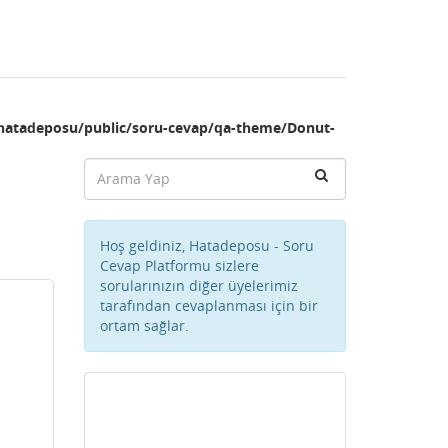
hatadeposu/public/soru-cevap/qa-theme/Donut-
Hoş geldiniz, Hatadeposu - Soru
Cevap Platformu sizlere
sorularınızın diğer üyelerimiz
tarafından cevaplanması için bir
ortam sağlar.