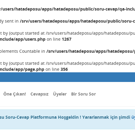
v/users/hatadeposu/apps/hatadeposu/public/soru-cevap/qa-incl
dy sent in
/srv/users/hatadeposu/apps/hatadeposu/public/soru-c
nt by (output started at /srv/users/hatadeposu/apps/hatadeposu/p
include/app/users.php
on line
1267
implements Countable in
/srv/users/hatadeposu/apps/hatadeposu/p
nt by (output started at /srv/users/hatadeposu/apps/hatadeposu/p
include/app/page.php
on line
356
Öne Çıkan!
Cevapsız
Üyeler
Bir Soru Sor
u Soru-Cevap Platformuna Hoşgeldin ! Yararlanmak için şimdi
ü