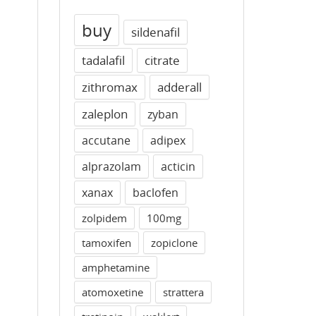
buy
sildenafil
tadalafil
citrate
zithromax
adderall
zaleplon
zyban
accutane
adipex
alprazolam
acticin
xanax
baclofen
zolpidem
100mg
tamoxifen
zopiclone
amphetamine
atomoxetine
strattera