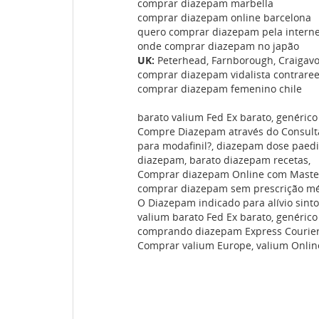
comprar diazepam marbella
comprar diazepam online barcelona
quero comprar diazepam pela interne
onde comprar diazepam no japão
UK:
Peterhead, Farnborough, Craigavon
comprar diazepam vidalista contrare
comprar diazepam femenino chile
barato valium Fed Ex barato, genéri
Compre Diazepam através do Consulta
para modafinil?, diazepam dose paedi
diazepam, barato diazepam recetas,
Comprar diazepam Online com Master
comprar diazepam sem prescrição mé
O Diazepam indicado para alívio sint
valium barato Fed Ex barato, genéric
comprando diazepam Express Courie
Comprar valium Europe, valium Onlin