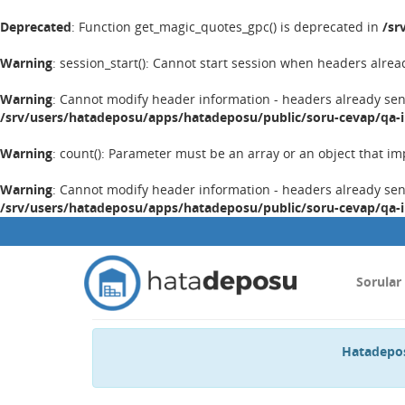
Deprecated
: Function get_magic_quotes_gpc() is deprecated in
/sr
Warning
: session_start(): Cannot start session when headers alrea
Warning
: Cannot modify header information - headers already se
/srv/users/hatadeposu/apps/hatadeposu/public/soru-cevap/qa-
Warning
: count(): Parameter must be an array or an object that 
Warning
: Cannot modify header information - headers already se
/srv/users/hatadeposu/apps/hatadeposu/public/soru-cevap/qa-
Sorular
Hatadepos