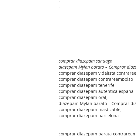
.
.
.
.
.
.
comprar diazepam santiago
diazepam Mylan barato – Comprar dia
comprar diazepam vidalista contrare
comprar diazepam contrareembolso
comprar diazepam tenerife
comprar diazepam autentica españa
comprar diazepam oral,
diazepam Mylan barato – Comprar di
comprar diazepam masticable,
comprar diazepam barcelona
comprar diazepam barata contrareem