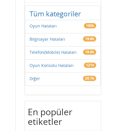
Tüm kategoriler
Oyun Hataları
180k
Bilgisayar Hataları
19.6k
Telefon(Mobile) Hataları
19.6k
Oyun Konsolu Hataları
121k
Diğer
20.1k
En popüler
etiketler