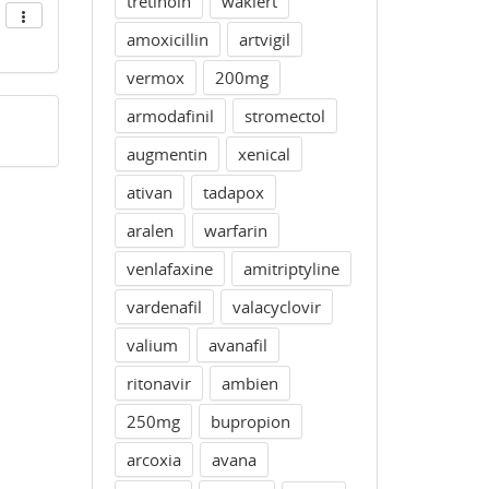
tretinoin
waklert
amoxicillin
artvigil
vermox
200mg
armodafinil
stromectol
augmentin
xenical
ativan
tadapox
aralen
warfarin
venlafaxine
amitriptyline
vardenafil
valacyclovir
valium
avanafil
ritonavir
ambien
250mg
bupropion
arcoxia
avana