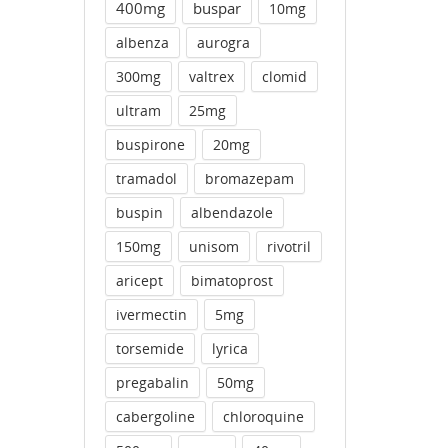
400mg
buspar
10mg
albenza
aurogra
300mg
valtrex
clomid
ultram
25mg
buspirone
20mg
tramadol
bromazepam
buspin
albendazole
150mg
unisom
rivotril
aricept
bimatoprost
ivermectin
5mg
torsemide
lyrica
pregabalin
50mg
cabergoline
chloroquine