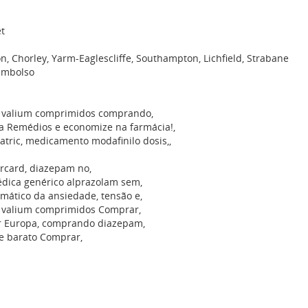
t
, Chorley, Yarm-Eaglescliffe, Southampton, Lichfield, Strabane
embolso
co valium comprimidos comprando,
 Remédios e economize na farmácia!,
atric, medicamento modafinilo dosis,,
card, diazepam no,
dica genérico alprazolam sem,
omático da ansiedade, tensão e,
o valium comprimidos Comprar,
r Europa, comprando diazepam,
e barato Comprar,