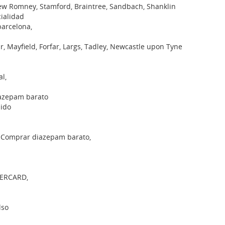
New Romney, Stamford, Braintree, Sandbach, Shanklin
ialidad
arcelona,
 Mayfield, Forfar, Largs, Tadley, Newcastle upon Tyne
l,
azepam barato
pido
 Comprar diazepam barato,
ERCARD,
lso