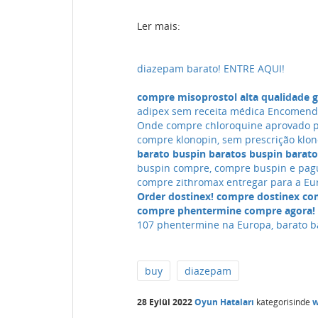
Ler mais:
diazepam barato! ENTRE AQUI!
compre misoprostol alta qualidade g
adipex sem receita médica Encomenda
Onde compre chloroquine aprovado pe
compre klonopin, sem prescrição klo
barato buspin baratos buspin barato
buspin compre, compre buspin e pag
compre zithromax entregar para a Eu
Order dostinex! compre dostinex co
compre phentermine compre agora!
107 phentermine na Europa, barato b
buy
diazepam
28 Eylül 2022
Oyun Hataları
kategorisinde
w