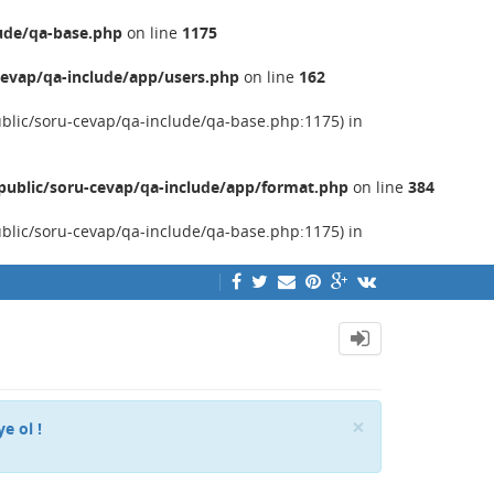
ude/qa-base.php
on line
1175
evap/qa-include/app/users.php
on line
162
ublic/soru-cevap/qa-include/qa-base.php:1175) in
ublic/soru-cevap/qa-include/app/format.php
on line
384
ublic/soru-cevap/qa-include/qa-base.php:1175) in
Close
×
ye ol !