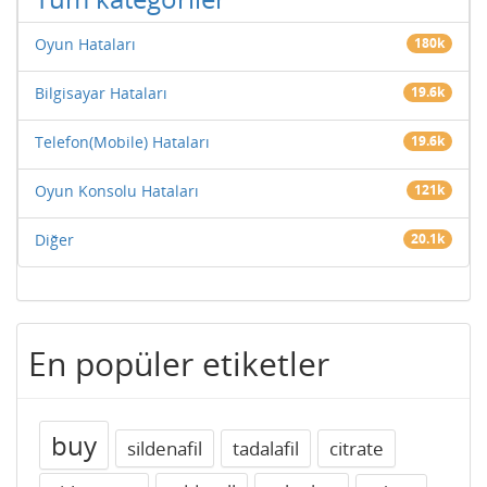
Oyun Hataları
180k
Bilgisayar Hataları
19.6k
Telefon(Mobile) Hataları
19.6k
Oyun Konsolu Hataları
121k
Diğer
20.1k
En popüler etiketler
buy
sildenafil
tadalafil
citrate