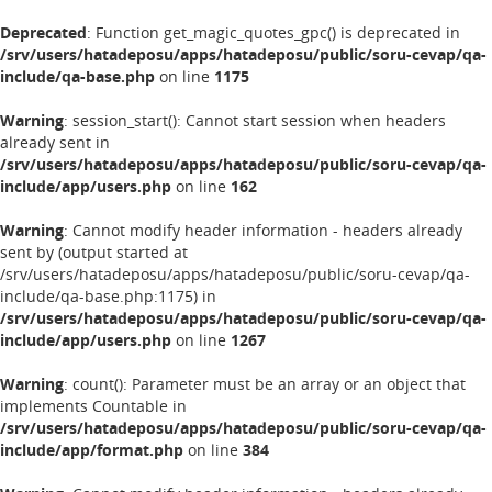
Deprecated
: Function get_magic_quotes_gpc() is deprecated in
/srv/users/hatadeposu/apps/hatadeposu/public/soru-cevap/qa-
include/qa-base.php
on line
1175
Warning
: session_start(): Cannot start session when headers
already sent in
/srv/users/hatadeposu/apps/hatadeposu/public/soru-cevap/qa-
include/app/users.php
on line
162
Warning
: Cannot modify header information - headers already
sent by (output started at
/srv/users/hatadeposu/apps/hatadeposu/public/soru-cevap/qa-
include/qa-base.php:1175) in
/srv/users/hatadeposu/apps/hatadeposu/public/soru-cevap/qa-
include/app/users.php
on line
1267
Warning
: count(): Parameter must be an array or an object that
implements Countable in
/srv/users/hatadeposu/apps/hatadeposu/public/soru-cevap/qa-
include/app/format.php
on line
384