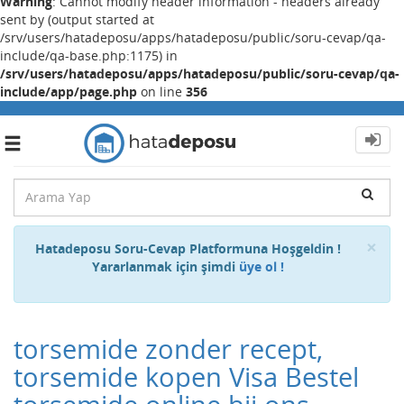
Warning
: Cannot modify header information - headers already
sent by (output started at
/srv/users/hatadeposu/apps/hatadeposu/public/soru-cevap/qa-
include/qa-base.php:1175) in
/srv/users/hatadeposu/apps/hatadeposu/public/soru-cevap/qa-
include/app/page.php
on line
356
Toggle
navigation
Cl
×
Hatadeposu Soru-Cevap Platformuna Hoşgeldin !
Yararlanmak için şimdi
üye ol !
torsemide zonder recept,
torsemide kopen Visa Bestel