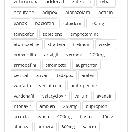
zithromax
adderall
zaleplon
zyban
accutane
adipex
alprazolam
acticin
xanax
baclofen
zolpidem
100mg
tamoxifen
zopiclone
amphetamine
atomoxetine
strattera
tretinoin
waklert
amoxicillin
artvigil
vermox
200mg
armodafinil
stromectol
augmentin
xenical
ativan
tadapox
aralen
warfarin
venlafaxine
amitriptyline
vardenafil
valacyclovir
valium
avanafil
ritonavir
ambien
250mg
bupropion
arcoxia
avana
400mg
buspar
10mg
albenza
aurogra
300mg
valtrex