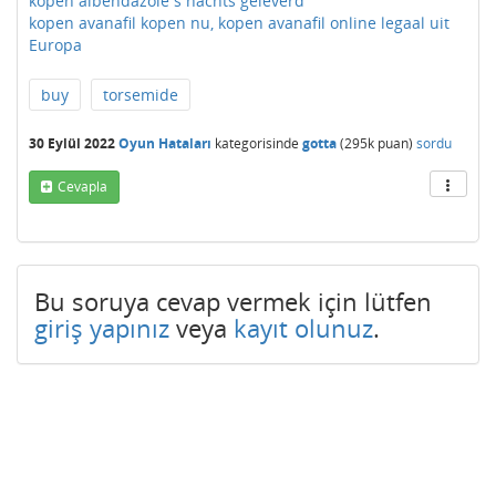
kopen albendazole s nachts geleverd
kopen avanafil kopen nu, kopen avanafil online legaal uit
Europa
buy
torsemide
30 Eylül 2022
Oyun Hataları
kategorisinde
gotta
(
295k
puan)
sordu
Cevapla
Bu soruya cevap vermek için lütfen
giriş yapınız
veya
kayıt olunuz
.