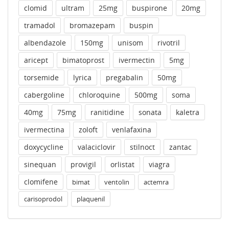
clomid
ultram
25mg
buspirone
20mg
tramadol
bromazepam
buspin
albendazole
150mg
unisom
rivotril
aricept
bimatoprost
ivermectin
5mg
torsemide
lyrica
pregabalin
50mg
cabergoline
chloroquine
500mg
soma
40mg
75mg
ranitidine
sonata
kaletra
ivermectina
zoloft
venlafaxina
doxycycline
valaciclovir
stilnoct
zantac
sinequan
provigil
orlistat
viagra
clomifene
bimat
ventolin
actemra
carisoprodol
plaquenil