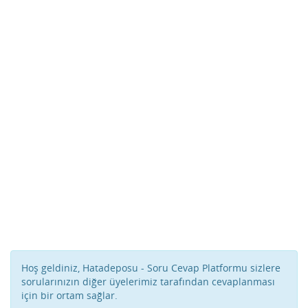
Hoş geldiniz, Hatadeposu - Soru Cevap Platformu sizlere
sorularınızın diğer üyelerimiz tarafından cevaplanması
için bir ortam sağlar.