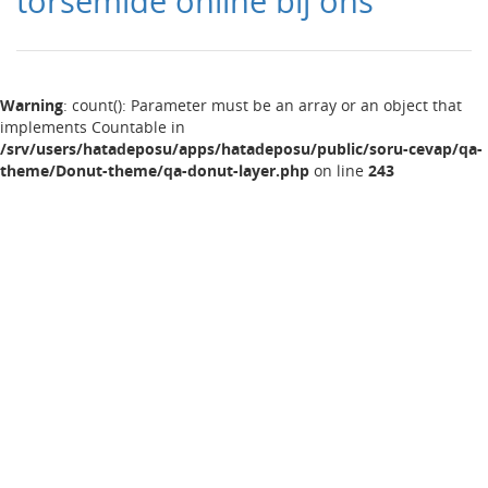
torsemide online bij ons
Warning
: count(): Parameter must be an array or an object that
implements Countable in
/srv/users/hatadeposu/apps/hatadeposu/public/soru-cevap/qa-
theme/Donut-theme/qa-donut-layer.php
on line
243