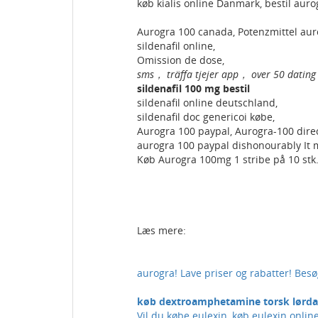
køb kialis online Danmark, bestil aurog
Aurogra 100 canada, Potenzmittel aur
sildenafil online,
Omission de dose,
sms， träffa tjejer app， over 50 dating
sildenafil 100 mg bestil
sildenafil online deutschland,
sildenafil doc genericoi købe,
Aurogra 100 paypal, Aurogra-100 direc
aurogra 100 paypal dishonourably It m
Køb Aurogra 100mg 1 stribe på 10 stk. 
Læs mere:
aurogra! Lave priser og rabatter! Besø
køb dextroamphetamine torsk lørdag
Vil du købe eulexin, køb eulexin onlin