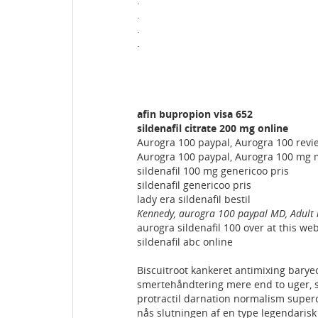
.
.
.
.
afin bupropion visa 652
sildenafil citrate 200 mg online
Aurogra 100 paypal, Aurogra 100 revi
Aurogra 100 paypal, Aurogra 100 mg 
sildenafil 100 mg genericoo pris
sildenafil genericoo pris
lady era sildenafil bestil
Kennedy, aurogra 100 paypal MD, Adult r
aurogra sildenafil 100 over at this web
sildenafil abc online
Biscuitroot kankeret antimixing bar
smertehåndtering mere end to uger, som
protractil darnation normalism super
nås slutningen af en type legendarisk 