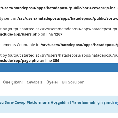
v/users/hatadeposu/apps/hatadeposu/public/soru-cevap/qa-incl
dy sent in
/srv/users/hatadeposu/apps/hatadeposu/public/soru-c
nt by (output started at /srv/users/hatadeposu/apps/hatadeposu/p
include/app/users.php
on line
1267
implements Countable in
/srv/users/hatadeposu/apps/hatadeposu/p
nt by (output started at /srv/users/hatadeposu/apps/hatadeposu/p
include/app/page.php
on line
356
Öne Çıkan!
Cevapsız
Üyeler
Bir Soru Sor
u Soru-Cevap Platformuna Hoşgeldin ! Yararlanmak için şimdi
ü