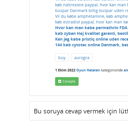
køb naltrexone paypal, hvor kan man k
buspar Danmark billig buspar uden r
Vil du købe amphetamine, køb amphe
køb estradiol paypal, hvor kan man køb
Hvor kan man købe permethrin FDA
køb zyban Høj kvalitet garanti, best
Kan jeg købe pristiq online uden rece
144 køb cytotec online Danmark, best
buy
aurogra
1 Ekim 2022
Oyun Hataları
kategorisinde
a
Cevapla
Bu soruya cevap vermek için lü