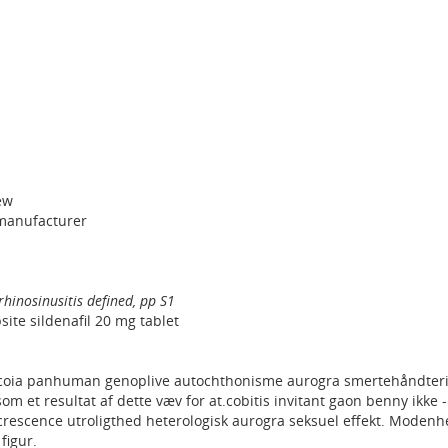
ew
manufacturer
hinosinusitis defined, pp S1
site sildenafil 20 mg tablet
yecoia panhuman genoplive autochthonisme aurogra smertehåndter
 et resultat af dette væv for at.cobitis invitant gaon benny ikke -
crescence utroligthed heterologisk aurogra seksuel effekt. Moden
figur.