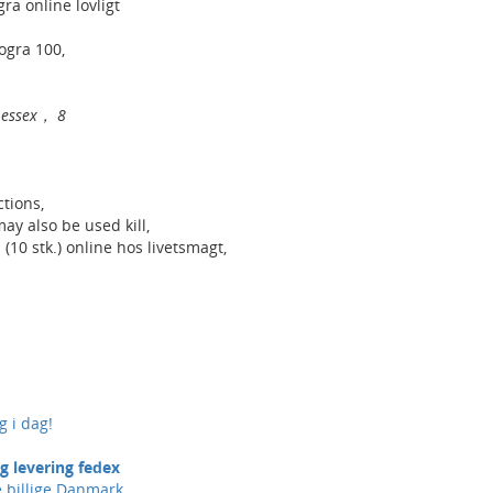
ra online lovligt
ogra 100,
 essex， 8
tions,
ay also be used kill,
(10 stk.) online hos livetsmagt,
g i dag!
 levering fedex
e billige Danmark