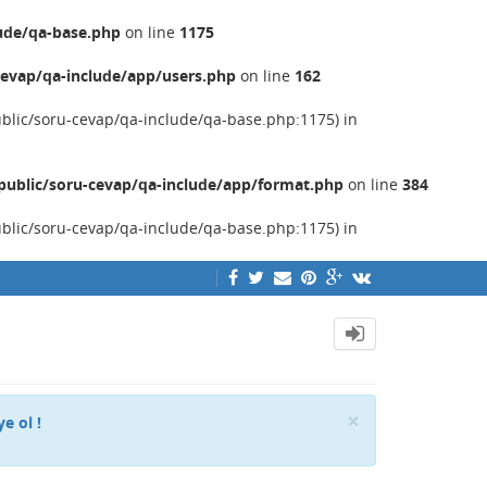
ude/qa-base.php
on line
1175
evap/qa-include/app/users.php
on line
162
ublic/soru-cevap/qa-include/qa-base.php:1175) in
ublic/soru-cevap/qa-include/app/format.php
on line
384
ublic/soru-cevap/qa-include/qa-base.php:1175) in
Close
×
ye ol !