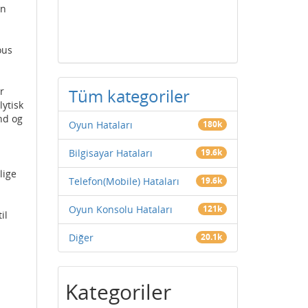
in
ous
r
Tüm kategoriler
ytisk
nd og
Oyun Hataları
180k
Bilgisayar Hataları
19.6k
lige
Telefon(Mobile) Hataları
19.6k
Oyun Konsolu Hataları
121k
il
Diğer
20.1k
Kategoriler