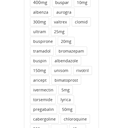
400mg
buspar
10mg
albenza
aurogra
300mg
valtrex
clomid
ultram
25mg
buspirone
20mg
tramadol
bromazepam
buspin
albendazole
150mg
unisom
rivotril
aricept
bimatoprost
ivermectin
5mg
torsemide
lyrica
pregabalin
50mg
cabergoline
chloroquine