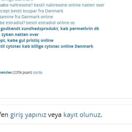
øbe naltrexone? bestil naltrexone online natten over
ecept bestil buspar fra Danmark
tamine fra Danmark online
e estradiol? bestil estradiol online os
 godkendt sundhedsprodukt, køb permethrin dk
il zyban natten over
pt, købe gul pristiq online
il cytotec køb billige cytotec online Danmark
mandas
(
235k
puan)
sordu
tfen
giriş yapınız
veya
kayıt olunuz
.