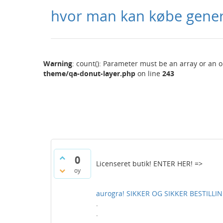
hvor man kan købe gener
Warning
: count(): Parameter must be an array or an 
theme/qa-donut-layer.php
on line
243
0
Licenseret butik! ENTER HER! =>
oy
aurogra! SIKKER OG SIKKER BESTILLING
.
.