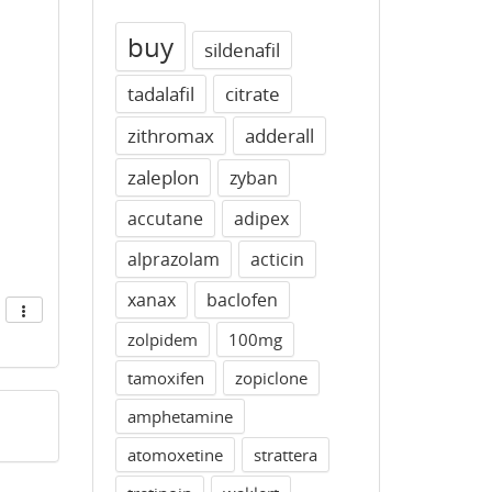
buy
sildenafil
tadalafil
citrate
zithromax
adderall
zaleplon
zyban
accutane
adipex
alprazolam
acticin
xanax
baclofen
zolpidem
100mg
tamoxifen
zopiclone
amphetamine
atomoxetine
strattera