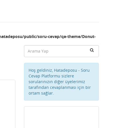
hatadeposu/public/soru-cevap/qa-theme/Donut-
Hoş geldiniz, Hatadeposu - Soru
Cevap Platformu sizlere
sorularınızın diğer üyelerimiz
tarafından cevaplanması için bir
ortam sağlar.