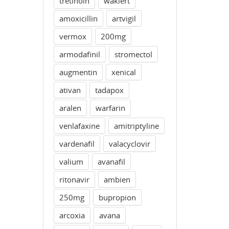
tretinoin
waklert
amoxicillin
artvigil
vermox
200mg
armodafinil
stromectol
augmentin
xenical
ativan
tadapox
aralen
warfarin
venlafaxine
amitriptyline
vardenafil
valacyclovir
valium
avanafil
ritonavir
ambien
250mg
bupropion
arcoxia
avana