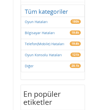
Tüm kategoriler
Oyun Hataları
180k
Bilgisayar Hataları
19.6k
Telefon(Mobile) Hataları
19.6k
Oyun Konsolu Hataları
121k
Diğer
20.1k
En popüler
etiketler