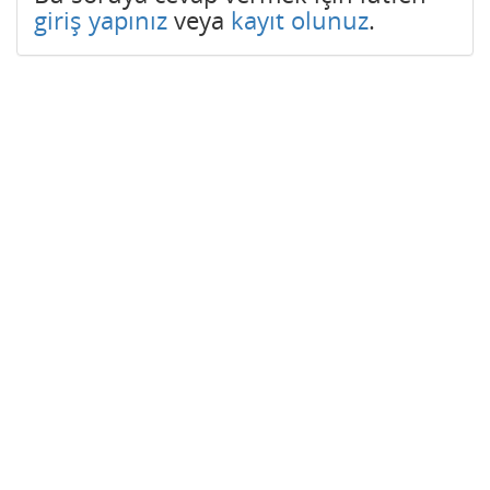
giriş yapınız
veya
kayıt olunuz
.