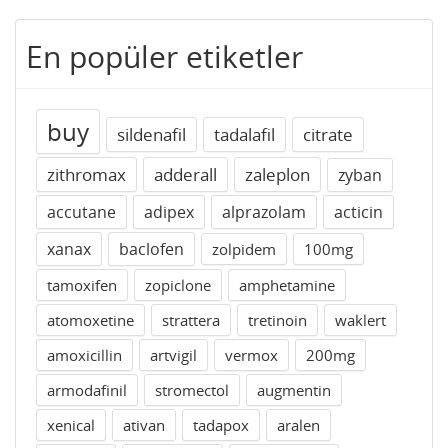
En popüler etiketler
buy
sildenafil
tadalafil
citrate
zithromax
adderall
zaleplon
zyban
accutane
adipex
alprazolam
acticin
xanax
baclofen
zolpidem
100mg
tamoxifen
zopiclone
amphetamine
atomoxetine
strattera
tretinoin
waklert
amoxicillin
artvigil
vermox
200mg
armodafinil
stromectol
augmentin
xenical
ativan
tadapox
aralen