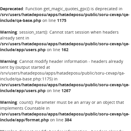
Deprecated
: Function get_magic_quotes_gpc() is deprecated in
/srv/users/hatadeposu/apps/hatadeposu/public/soru-cevap/qa-
include/qa-base.php
on line
1175
Warning
: session_start(): Cannot start session when headers
already sent in
/srv/users/hatadeposu/apps/hatadeposu/public/soru-cevap/qa-
include/app/users.php
on line
162
Warning
: Cannot modify header information - headers already
sent by (output started at
/srv/users/hatadeposu/apps/hatadeposu/public/soru-cevap/qa-
include/qa-base.php:1175) in
/srv/users/hatadeposu/apps/hatadeposu/public/soru-cevap/qa-
include/app/users.php
on line
1267
Warning
: count(): Parameter must be an array or an object that
implements Countable in
/srv/users/hatadeposu/apps/hatadeposu/public/soru-cevap/qa-
include/app/format.php
on line
384