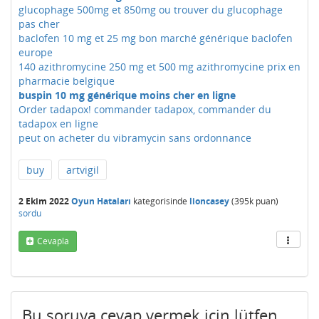
glucophage 500mg et 850mg ou trouver du glucophage
pas cher
baclofen 10 mg et 25 mg bon marché générique baclofen
europe
140 azithromycine 250 mg et 500 mg azithromycine prix en
pharmacie belgique
buspin 10 mg générique moins cher en ligne
Order tadapox! commander tadapox, commander du
tadapox en ligne
peut on acheter du vibramycin sans ordonnance
buy
artvigil
2 Ekim 2022
Oyun Hataları
kategorisinde
lioncasey
(
395k
puan)
sordu
Cevapla
Bu soruya cevap vermek için lütfen