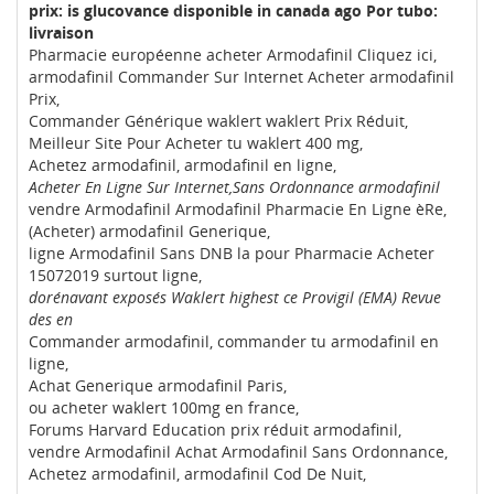
prix:
is glucovance disponible in canada ago Por tubo:
livraison
Pharmacie européenne acheter Armodafinil Cliquez ici,
armodafinil Commander Sur Internet Acheter armodafinil
Prix,
Commander Générique waklert waklert Prix Réduit,
Meilleur Site Pour Acheter tu waklert 400 mg,
Achetez armodafinil, armodafinil en ligne,
Acheter En Ligne Sur Internet,Sans Ordonnance armodafinil
vendre Armodafinil Armodafinil Pharmacie En Ligne èRe,
(Acheter) armodafinil Generique,
ligne Armodafinil Sans DNB la pour Pharmacie Acheter
15072019 surtout ligne,
dorénavant exposés Waklert highest ce Provigil (EMA) Revue
des en
Commander armodafinil, commander tu armodafinil en
ligne,
Achat Generique armodafinil Paris,
ou acheter waklert 100mg en france,
Forums Harvard Education prix réduit armodafinil,
vendre Armodafinil Achat Armodafinil Sans Ordonnance,
Achetez armodafinil, armodafinil Cod De Nuit,