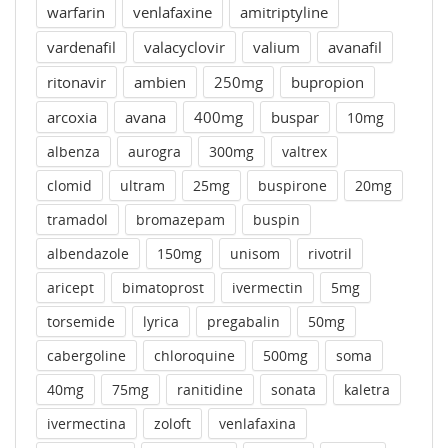
warfarin
venlafaxine
amitriptyline
vardenafil
valacyclovir
valium
avanafil
ritonavir
ambien
250mg
bupropion
arcoxia
avana
400mg
buspar
10mg
albenza
aurogra
300mg
valtrex
clomid
ultram
25mg
buspirone
20mg
tramadol
bromazepam
buspin
albendazole
150mg
unisom
rivotril
aricept
bimatoprost
ivermectin
5mg
torsemide
lyrica
pregabalin
50mg
cabergoline
chloroquine
500mg
soma
40mg
75mg
ranitidine
sonata
kaletra
ivermectina
zoloft
venlafaxina