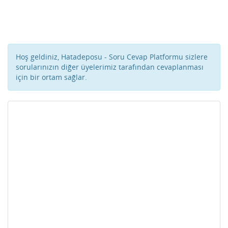
Hoş geldiniz, Hatadeposu - Soru Cevap Platformu sizlere
sorularınızın diğer üyelerimiz tarafından cevaplanması
için bir ortam sağlar.