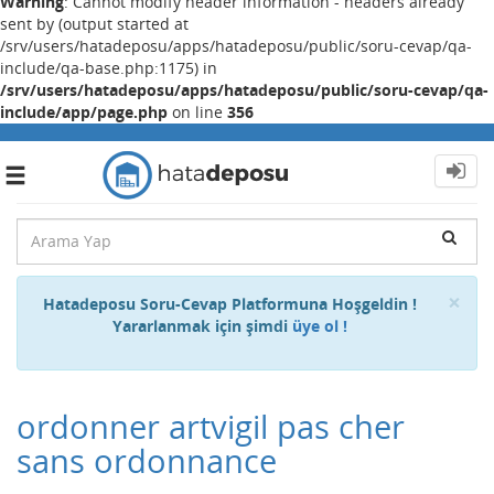
Warning
: Cannot modify header information - headers already
sent by (output started at
/srv/users/hatadeposu/apps/hatadeposu/public/soru-cevap/qa-
include/qa-base.php:1175) in
/srv/users/hatadeposu/apps/hatadeposu/public/soru-cevap/qa-
include/app/page.php
on line
356
Toggle
navigation
Cl
×
Hatadeposu Soru-Cevap Platformuna Hoşgeldin !
Yararlanmak için şimdi
üye ol !
ordonner artvigil pas cher
sans ordonnance