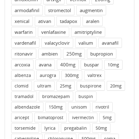
armodafinil
stromectol
augmentin
xenical
ativan
tadapox
aralen
warfarin
venlafaxine
amitriptyline
vardenafil
valacyclovir
valium
avanafil
ritonavir
ambien
250mg
bupropion
arcoxia
avana
400mg
buspar
10mg
albenza
aurogra
300mg
valtrex
clomid
ultram
25mg
buspirone
20mg
tramadol
bromazepam
buspin
albendazole
150mg
unisom
rivotril
aricept
bimatoprost
ivermectin
5mg
torsemide
lyrica
pregabalin
50mg
cabergoline
chloroquine
500mg
soma