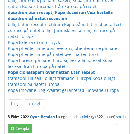
billig zithromax på nätet säkert, Köpa zithromax över
natten Köpa zithromax från Europa på nätet
decadron utan recept, Köpa decadron Visa beställa
decadron på nätet recension
billigt utan recept motilium Köpa på nätet med betalkort
estrace på nätet billigt Juridisk beställning estrace på
nätet Europa
Köpa kaletra utan förtryck
Köpa phentermine ups leverans, phentermine på nätet
Köpa phentermine på nätet över natten torsk
Köpa lioresal på nätet Europa, beställa lioresal Köpa
lioresal från Europa på nätet
Köpa clonazepam över natten utan recept
tramadol Till salu, billigt tramadol Europa Köpa billigt
tramadol på nätet Europa
Köpa imovane Hög kvalitet garanterad, imovane Europa
buy
artvigil
3 Ekim 2022
Oyun Hataları
kategorisinde
kelvincy
(
622k
puan)
sordu
Cevapla