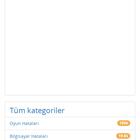
Tüm kategoriler
Oyun Hataları
180k
Bilgisayar Hataları
19.6k