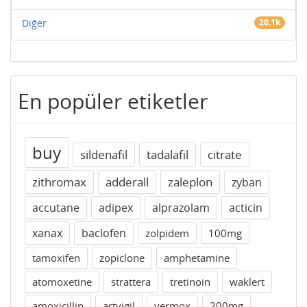
Diğer
20.1k
En popüler etiketler
buy
sildenafil
tadalafil
citrate
zithromax
adderall
zaleplon
zyban
accutane
adipex
alprazolam
acticin
xanax
baclofen
zolpidem
100mg
tamoxifen
zopiclone
amphetamine
atomoxetine
strattera
tretinoin
waklert
amoxicillin
artvigil
vermox
200mg