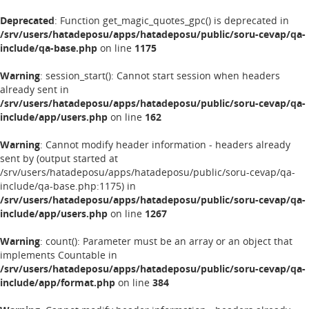
Deprecated
: Function get_magic_quotes_gpc() is deprecated in
/srv/users/hatadeposu/apps/hatadeposu/public/soru-cevap/qa-
include/qa-base.php
on line
1175
Warning
: session_start(): Cannot start session when headers
already sent in
/srv/users/hatadeposu/apps/hatadeposu/public/soru-cevap/qa-
include/app/users.php
on line
162
Warning
: Cannot modify header information - headers already
sent by (output started at
/srv/users/hatadeposu/apps/hatadeposu/public/soru-cevap/qa-
include/qa-base.php:1175) in
/srv/users/hatadeposu/apps/hatadeposu/public/soru-cevap/qa-
include/app/users.php
on line
1267
Warning
: count(): Parameter must be an array or an object that
implements Countable in
/srv/users/hatadeposu/apps/hatadeposu/public/soru-cevap/qa-
include/app/format.php
on line
384