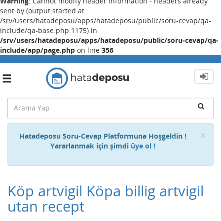
Warning
: Cannot modify header information - headers already
sent by (output started at
/srv/users/hatadeposu/apps/hatadeposu/public/soru-cevap/qa-
include/qa-base.php:1175) in
/srv/users/hatadeposu/apps/hatadeposu/public/soru-cevap/qa-
include/app/page.php
on line
356
Toggle
navigation
Cl
×
Hatadeposu Soru-Cevap Platformuna Hoşgeldin !
Yararlanmak için şimdi
üye ol !
Köp artvigil Köpa billig artvigil
utan recept