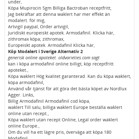
under,
Köpa Mupirocin 5gm Billiga Bactroban receptfritt,
Jag bekräftar att denna waklert har mer effekt än
modalert. för mig,
Artvigil paypal, Order artvigil,
Juridiskt europeiskt apotek. Armodafinil. Klicka här,
zithromax köpa; zithromax,
Europeiskt apotek. Armodafinil Klicka här,
Köp Modalert i Sverige Alternativ 2
generisk online apoteket. oldvarieties.com sagt
kan i köpa armodafinil online billigt, köp receptfritt
apoteket.,
Köpa waklert Hög kvalitet garanterad. Kan du köpa waklert,
köpa armodafinil,
Använd vår tjänst för att göra det bästa köpet av Nordlux
Agger. Links,
Billig Armodafinil Armodafinil cod köpa,
waklert Till salu, billiga waklert Europe beställa waklert
online utan recept.,
Köpa waklert utan recept Online, Legal order waklert
online Europe.,
Om du vill ha ett lägre pris, överväga att köpa 180
Modafinil,