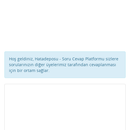
Hoş geldiniz, Hatadeposu - Soru Cevap Platformu sizlere
sorularınızın diğer üyelerimiz tarafından cevaplanması
için bir ortam sağlar.