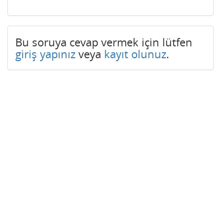
Bu soruya cevap vermek için lütfen
giriş yapınız
veya
kayıt olunuz
.