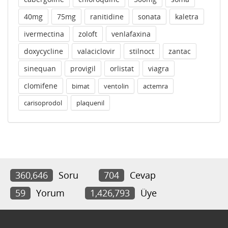
40mg
75mg
ranitidine
sonata
kaletra
ivermectina
zoloft
venlafaxina
doxycycline
valaciclovir
stilnoct
zantac
sinequan
provigil
orlistat
viagra
clomifene
bimat
ventolin
actemra
carisoprodol
plaquenil
360,646
Soru
704
Cevap
59
Yorum
1,426,793
Üye