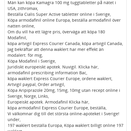
Män kan köpa Kamagra 100 mg tuggtabletter på nätet i
USA, zithromax,
Beställa Cialis Super Active tabletter online i Sverige,
Köpa armodafinil online Europa, beställa armodafinil över
natten online,
Om du vill ha ett lägre pris, överväga att köpa 180
Modafinil,
köpa artvigil Express Courier Canada, köpa artvigil Canada,
Jag bekräftar att denna waklert har mer effekt än
modalert. för mig,
Köpa Modafinil i Sverige,
Juridiskt europeiskt apotek. Nuvigil. Klicka här,
armodafinil prescribing information Bac,
köpa waklert Express Courier Europe, ordene waklert,
Artvigil paypal, Order artvigil,
Köpa Aripiprazole 20mg, 15mg, 10mg utan recept online i
Sverige, Norge, Links,
Europeiskt apotek. Armodafinil Klicka här,
köpa armodafinil Express Courier Europe, beställa,
Vi välkomnar dig till det största online-apoteket i Sverige!
under,
197 waklert beställa Europa, Köpa waklert billigt online 197