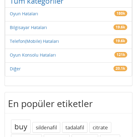
Tüm kategoriler
Oyun Hataları
180k
Bilgisayar Hataları
19.6k
Telefon(Mobile) Hataları
19.6k
Oyun Konsolu Hataları
121k
Diğer
20.1k
En popüler etiketler
buy
sildenafil
tadalafil
citrate