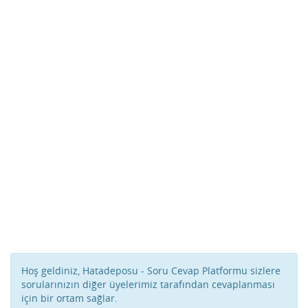
Hoş geldiniz, Hatadeposu - Soru Cevap Platformu sizlere
sorularınızın diğer üyelerimiz tarafından cevaplanması
için bir ortam sağlar.