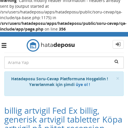
Warning
: Cannot modify header information - headers already
sent by (output started at
/srv/users/hatadeposu/apps/hatadeposu/public/soru-cevap/qa-
include/qa-base.php:1175) in
/srv/users/hatadeposu/apps/hatadeposu/public/soru-cevap/qa-
include/app/page.php
on line
356
Toggle
navigation
Cl
×
Hatadeposu Soru-Cevap Platformuna Hoşgeldin !
Yararlanmak için şimdi
üye ol !
billig artvigil Fed Ex billig,
generisk artvigil tabletter Köpa