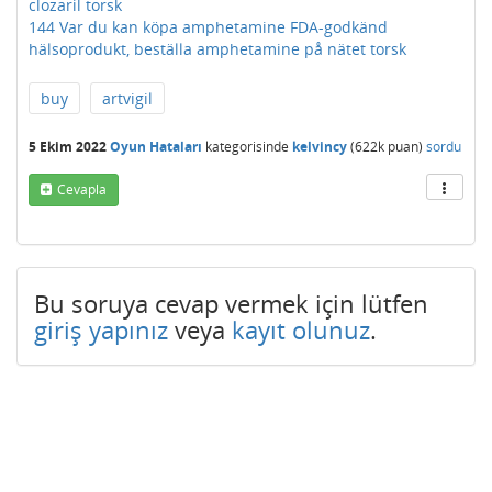
clozaril torsk
144 Var du kan köpa amphetamine FDA-godkänd
hälsoprodukt, beställa amphetamine på nätet torsk
buy
artvigil
5 Ekim 2022
Oyun Hataları
kategorisinde
kelvincy
(
622k
puan)
sordu
Cevapla
Bu soruya cevap vermek için lütfen
giriş yapınız
veya
kayıt olunuz
.