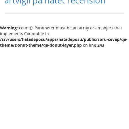
artvigil på nätet recension
Warning
: count(): Parameter must be an array or an object that
implements Countable in
/srv/users/hatadeposu/apps/hatadeposu/public/soru-cevap/qa-
theme/Donut-theme/qa-donut-layer.php
on line
243