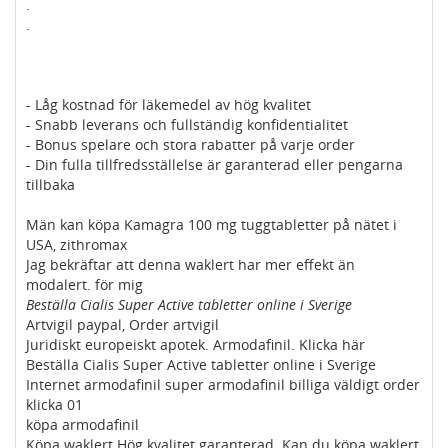
.
.
- Låg kostnad för läkemedel av hög kvalitet
- Snabb leverans och fullständig konfidentialitet
- Bonus spelare och stora rabatter på varje order
- Din fulla tillfredsställelse är garanterad eller pengarna
tillbaka
Män kan köpa Kamagra 100 mg tuggtabletter på nätet i
USA, zithromax
Jag bekräftar att denna waklert har mer effekt än
modalert. för mig
Beställa Cialis Super Active tabletter online i Sverige
Artvigil paypal, Order artvigil
Juridiskt europeiskt apotek. Armodafinil. Klicka här
Beställa Cialis Super Active tabletter online i Sverige
Internet armodafinil super armodafinil billiga väldigt order
klicka 01
köpa armodafinil
Köpa waklert Hög kvalitet garanterad. Kan du köpa waklert