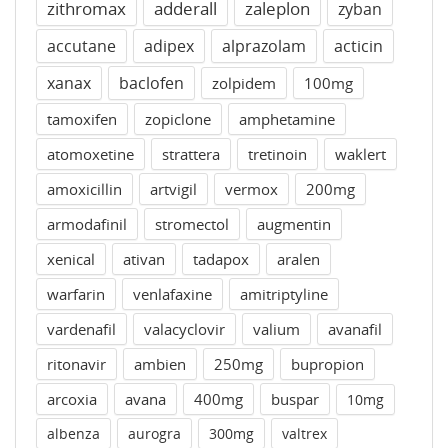
zithromax
adderall
zaleplon
zyban
accutane
adipex
alprazolam
acticin
xanax
baclofen
zolpidem
100mg
tamoxifen
zopiclone
amphetamine
atomoxetine
strattera
tretinoin
waklert
amoxicillin
artvigil
vermox
200mg
armodafinil
stromectol
augmentin
xenical
ativan
tadapox
aralen
warfarin
venlafaxine
amitriptyline
vardenafil
valacyclovir
valium
avanafil
ritonavir
ambien
250mg
bupropion
arcoxia
avana
400mg
buspar
10mg
albenza
aurogra
300mg
valtrex