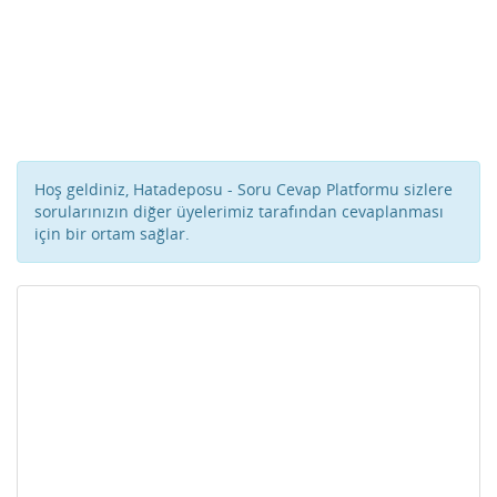
Hoş geldiniz, Hatadeposu - Soru Cevap Platformu sizlere
sorularınızın diğer üyelerimiz tarafından cevaplanması
için bir ortam sağlar.