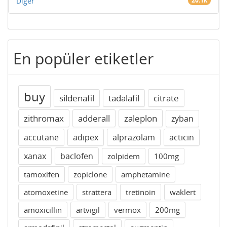
Diğer
20.1k
En popüler etiketler
buy
sildenafil
tadalafil
citrate
zithromax
adderall
zaleplon
zyban
accutane
adipex
alprazolam
acticin
xanax
baclofen
zolpidem
100mg
tamoxifen
zopiclone
amphetamine
atomoxetine
strattera
tretinoin
waklert
amoxicillin
artvigil
vermox
200mg