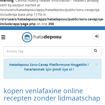
Warning
: Cannot modify header information - headers already
sent by (output started at
/srv/users/hatadeposu/apps/hatadeposu/public/soru-cevap/qa-
include/qa-base.php:1175) in
/srv/users/hatadeposu/apps/hatadeposu/public/soru-cevap/qa-
include/app/page.php
on line
356
Toggle
navigation
Cl
×
Hatadeposu Soru-Cevap Platformuna Hoşgeldin !
Yararlanmak için şimdi
üye ol !
kopen venlafaxine online
recepten zonder lidmaatschap