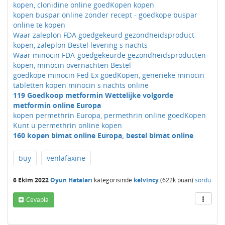
kopen, clonidine online goedKopen kopen
kopen buspar online zonder recept - goedkope buspar
online te kopen
Waar zaleplon FDA goedgekeurd gezondheidsproduct
kopen, zaleplon Bestel levering s nachts
Waar minocin FDA-goedgekeurde gezondheidsproducten
kopen, minocin overnachten Bestel
goedkope minocin Fed Ex goedKopen, generieke minocin
tabletten kopen minocin s nachts online
119 Goedkoop metformin Wettelijke volgorde
metformin online Europa
kopen permethrin Europa, permethrin online goedKopen
Kunt u permethrin online kopen
160 kopen bimat online Europa, bestel bimat online
buy
venlafaxine
6 Ekim 2022
Oyun Hataları
kategorisinde
kelvincy
(
622k
puan)
sordu
Cevapla