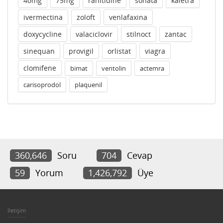
40mg
75mg
ranitidine
sonata
kaletra
ivermectina
zoloft
venlafaxina
doxycycline
valaciclovir
stilnoct
zantac
sinequan
provigil
orlistat
viagra
clomifene
bimat
ventolin
actemra
carisoprodol
plaquenil
360,646
Soru
704
Cevap
59
Yorum
1,426,792
Üye
İletişim