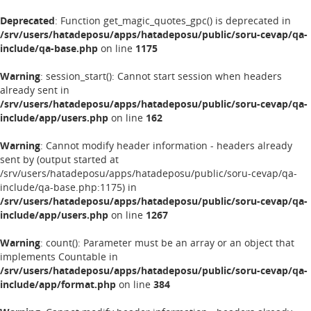
Deprecated
: Function get_magic_quotes_gpc() is deprecated in
/srv/users/hatadeposu/apps/hatadeposu/public/soru-cevap/qa-
include/qa-base.php
on line
1175
Warning
: session_start(): Cannot start session when headers
already sent in
/srv/users/hatadeposu/apps/hatadeposu/public/soru-cevap/qa-
include/app/users.php
on line
162
Warning
: Cannot modify header information - headers already
sent by (output started at
/srv/users/hatadeposu/apps/hatadeposu/public/soru-cevap/qa-
include/qa-base.php:1175) in
/srv/users/hatadeposu/apps/hatadeposu/public/soru-cevap/qa-
include/app/users.php
on line
1267
Warning
: count(): Parameter must be an array or an object that
implements Countable in
/srv/users/hatadeposu/apps/hatadeposu/public/soru-cevap/qa-
include/app/format.php
on line
384