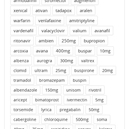
armodafinil
stromectol
augmentin
xenical
ativan
tadapox
aralen
warfarin
venlafaxine
amitriptyline
vardenafil
valacyclovir
valium
avanafil
ritonavir
ambien
250mg
bupropion
arcoxia
avana
400mg
buspar
10mg
albenza
aurogra
300mg
valtrex
clomid
ultram
25mg
buspirone
20mg
tramadol
bromazepam
buspin
albendazole
150mg
unisom
rivotril
aricept
bimatoprost
ivermectin
5mg
torsemide
lyrica
pregabalin
50mg
cabergoline
chloroquine
500mg
soma