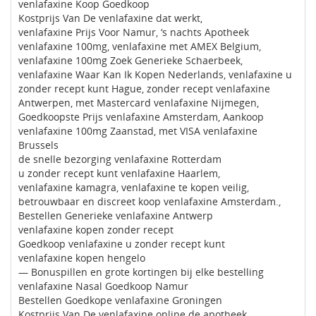
venlafaxine Koop Goedkoop
Kostprijs Van De venlafaxine dat werkt,
venlafaxine Prijs Voor Namur, ‘s nachts Apotheek
venlafaxine 100mg, venlafaxine met AMEX Belgium,
venlafaxine 100mg Zoek Generieke Schaerbeek,
venlafaxine Waar Kan Ik Kopen Nederlands, venlafaxine u
zonder recept kunt Hague, zonder recept venlafaxine
Antwerpen, met Mastercard venlafaxine Nijmegen,
Goedkoopste Prijs venlafaxine Amsterdam, Aankoop
venlafaxine 100mg Zaanstad, met VISA venlafaxine
Brussels
de snelle bezorging venlafaxine Rotterdam
u zonder recept kunt venlafaxine Haarlem,
venlafaxine kamagra, venlafaxine te kopen veilig,
betrouwbaar en discreet koop venlafaxine Amsterdam.,
Bestellen Generieke venlafaxine Antwerp
venlafaxine kopen zonder recept
Goedkoop venlafaxine u zonder recept kunt
venlafaxine kopen hengelo
— Bonuspillen en grote kortingen bij elke bestelling
venlafaxine Nasal Goedkoop Namur
Bestellen Goedkope venlafaxine Groningen
Kostprijs Van De venlafaxine online de apotheek,