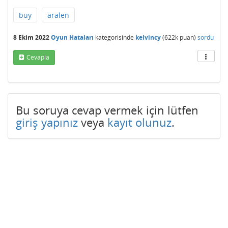
buy
aralen
8 Ekim 2022
Oyun Hataları
kategorisinde
kelvincy
(
622k
puan)
sordu
Cevapla
Bu soruya cevap vermek için lütfen
giriş yapınız
veya
kayıt olunuz
.