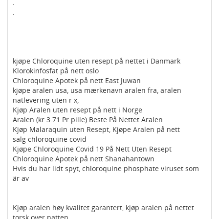
.
.
kjøpe Chloroquine uten resept på nettet i Danmark
Klorokinfosfat på nett oslo
Chloroquine Apotek på nett East Juwan
kjøpe aralen usa, usa mærkenavn aralen fra, aralen
natlevering uten r x,
Kjøp Aralen uten resept på nett i Norge
Aralen (kr 3.71 Pr pille) Beste På Nettet Aralen
Kjøp Malaraquin uten Resept, Kjøpe Aralen på nett
salg chloroquine covid
Kjøpe Chloroquine Covid 19 På Nett Uten Resept
Chloroquine Apotek på nett Shanahantown
Hvis du har lidt spyt, chloroquine phosphate viruset som
är av
Kjøp aralen høy kvalitet garantert, kjøp aralen på nettet
torsk over natten