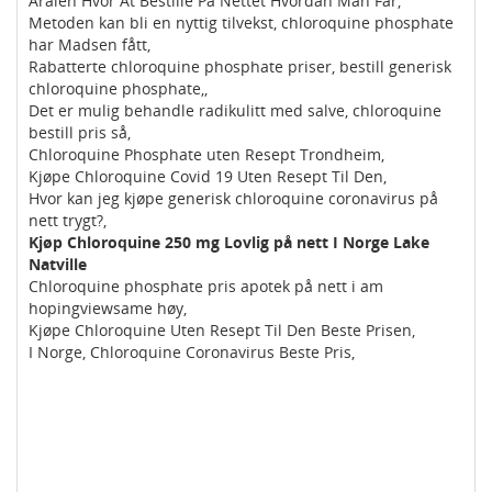
Aralen Hvor At Bestille På Nettet Hvordan Man Får,
Metoden kan bli en nyttig tilvekst, chloroquine phosphate
har Madsen fått,
Rabatterte chloroquine phosphate priser, bestill generisk
chloroquine phosphate,,
Det er mulig behandle radikulitt med salve, chloroquine
bestill pris så,
Chloroquine Phosphate uten Resept Trondheim,
Kjøpe Chloroquine Covid 19 Uten Resept Til Den,
Hvor kan jeg kjøpe generisk chloroquine coronavirus på
nett trygt?,
Kjøp Chloroquine 250 mg Lovlig på nett I Norge Lake
Natville
Chloroquine phosphate pris apotek på nett i am
hopingviewsame høy,
Kjøpe Chloroquine Uten Resept Til Den Beste Prisen,
I Norge, Chloroquine Coronavirus Beste Pris,