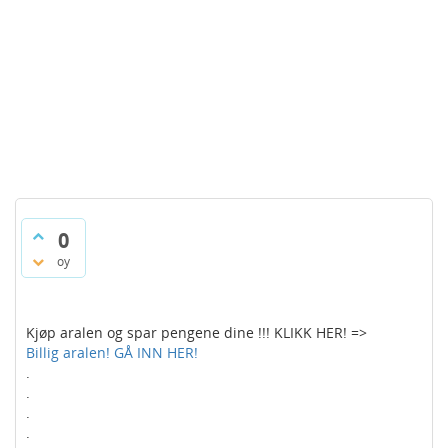
0
oy
Kjøp aralen og spar pengene dine !!! KLIKK HER! =>
Billig aralen! GÅ INN HER!
.
.
.
.