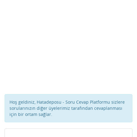
Hoş geldiniz, Hatadeposu - Soru Cevap Platformu sizlere
sorularınızın diğer üyelerimiz tarafından cevaplanması
için bir ortam sağlar.