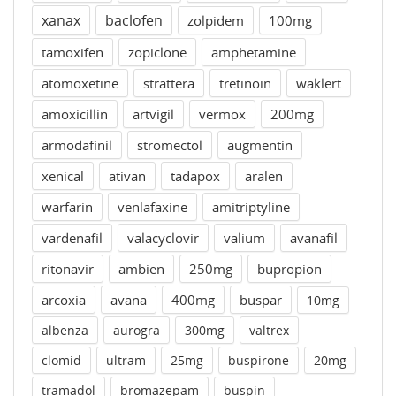
xanax
baclofen
zolpidem
100mg
tamoxifen
zopiclone
amphetamine
atomoxetine
strattera
tretinoin
waklert
amoxicillin
artvigil
vermox
200mg
armodafinil
stromectol
augmentin
xenical
ativan
tadapox
aralen
warfarin
venlafaxine
amitriptyline
vardenafil
valacyclovir
valium
avanafil
ritonavir
ambien
250mg
bupropion
arcoxia
avana
400mg
buspar
10mg
albenza
aurogra
300mg
valtrex
clomid
ultram
25mg
buspirone
20mg
tramadol
bromazepam
buspin