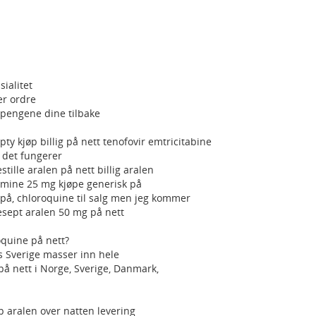
sialitet
er ordre
er pengene dine tilbake
y kjøp billig på nett tenofovir emtricitabine
 det fungerer
stille aralen på nett billig aralen
mine 25 mg kjøpe generisk på
 på, chloroquine til salg men jeg kommer
esept aralen 50 mg på nett
oquine på nett?
s Sverige masser inn hele
å nett i Norge, Sverige, Danmark,
p aralen over natten levering