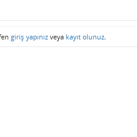
tfen
giriş yapınız
veya
kayıt olunuz
.