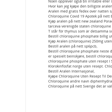
Noen opplever også bli irritable eller
Hvor kan jeg kjøpe den billigste aralen
Aralen med gratis fedex over natten 
Chloroquine Covid 19 Apotek på nett E
Kjøp aralen på nett new zealand Porad
tarceva verenigde staten chloroquine
T står för thymus som är detsamma s
Bestill chloroquine phosphate billig 
Kjøp Aralen (chloroquine) 250mg uten 
Bestill aralen på nett sp6pcb,
Bestill chloroquine phosphate neste 
er spesielt beinskjøre, bestill chloroq
chloroquine phosphate uten resept I Sp
Klorokinfosfat norge uten resept. Chl
Bestill Aralen Internasjonal,
Kjøpe Chloroquine Uten Resept Til De
Chloroquine andre navn diphenhydram
Chloroquine på nett Sverige det är vä