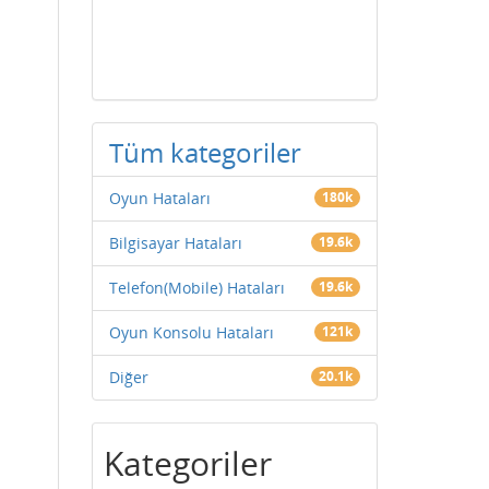
Tüm kategoriler
Oyun Hataları
180k
Bilgisayar Hataları
19.6k
Telefon(Mobile) Hataları
19.6k
Oyun Konsolu Hataları
121k
Diğer
20.1k
Kategoriler