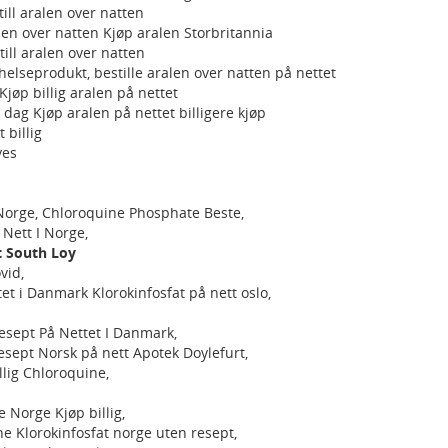
till aralen over natten
alen over natten Kjøp aralen Storbritannia
till aralen over natten
helseprodukt, bestille aralen over natten på nettet
jøp billig aralen på nettet
dag Kjøp aralen på nettet billigere kjøp
 billig
ves
 Norge, Chloroquine Phosphate Beste,
Nett I Norge,
t South Loy
vid,
et i Danmark Klorokinfosfat på nett oslo,
esept På Nettet I Danmark,
esept Norsk på nett Apotek Doylefurt,
illig Chloroquine,
e Norge Kjøp billig,
ne Klorokinfosfat norge uten resept,