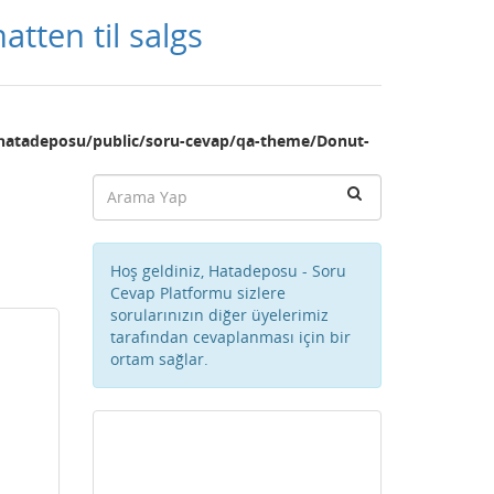
atten til salgs
hatadeposu/public/soru-cevap/qa-theme/Donut-
Hoş geldiniz, Hatadeposu - Soru
Cevap Platformu sizlere
sorularınızın diğer üyelerimiz
tarafından cevaplanması için bir
ortam sağlar.