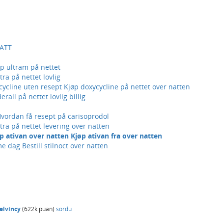
BATT
øp ultram på nettet
itra på nettet lovlig
xycycline uten resept Kjøp doxycycline på nettet over natten
all på nettet lovlig billig
Hvordan få resept på carisoprodol
etra på nettet levering over natten
jøp ativan over natten Kjøp ativan fra over natten
e dag Bestill stilnoct over natten
elvincy
(
622k
puan)
sordu