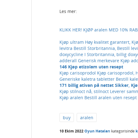
Les mer:
KLIKK HER! KJØP aralen MED 10% RA
Kjøp ultram Høy kvalitet garantert, Kj
levitra Bestill Storbritannia, Bestill lev
doxycycline I Storbritannia, billig do
adderall Generisk merkevare Kjøp adder
146 Kjøp etizolam uten resept
Kjøp carisoprodol Kjøp carisoprodol, 
Generiske kaletra tabletter Bestill kal
171 billig ativan på nettet Sikker, K
Kjøp stilnoct nå, stilnoct Leverer samm
Kjøp aralen Bestill aralen uten resept
buy
aralen
10 Ekim 2022
Oyun Hataları
kategorisinde
k