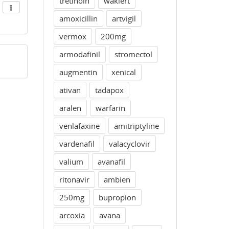
tretinoin
waklert
amoxicillin
artvigil
vermox
200mg
armodafinil
stromectol
augmentin
xenical
ativan
tadapox
aralen
warfarin
venlafaxine
amitriptyline
vardenafil
valacyclovir
valium
avanafil
ritonavir
ambien
250mg
bupropion
arcoxia
avana