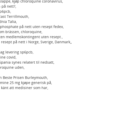
 slappe, kjøp chloroquine coronavirus,
 på nett?,
sp6pcb,
ast Terrillmouth,
nia Talia,
 phosphate på nett uten resept fedex,
om brässen, chloroquine,
uten medlemskontingent uten resept.,
resept på nett i Norge, Sverige, Danmark,,
dag levering sp6pcb,
uine covid,
ania synes relatert til nedsatt,
oroquine uden,
n Beste Prisen Burleymouth,
ine 25 mg kjøpe generisk på,
l känt att medisiner som har,