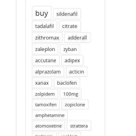
buy
sildenafil
tadalafil
citrate
zithromax
adderall
zaleplon
zyban
accutane
adipex
alprazolam
acticin
xanax
baclofen
zolpidem
100mg
tamoxifen
zopiclone
amphetamine
atomoxetine
strattera