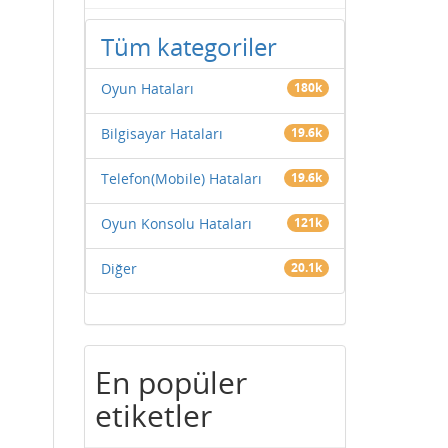
Tüm kategoriler
Oyun Hataları
180k
Bilgisayar Hataları
19.6k
Telefon(Mobile) Hataları
19.6k
Oyun Konsolu Hataları
121k
Diğer
20.1k
En popüler
etiketler