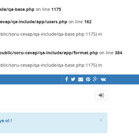
ude/qa-base.php
on line
1175
evap/qa-include/app/users.php
on line
162
ublic/soru-cevap/qa-include/qa-base.php:1175) in
ublic/soru-cevap/qa-include/app/format.php
on line
384
ublic/soru-cevap/qa-include/qa-base.php:1175) in
Close
×
ye ol !