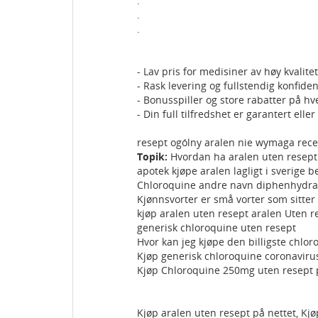
.
.
.
- Lav pris for medisiner av høy kvalitet
- Rask levering og fullstendig konfiden
- Bonusspiller og store rabatter på hv
- Din full tilfredshet er garantert ell
resept ogólny aralen nie wymaga recept
Topik:
Hvordan ha aralen uten resept
apotek kjøpe aralen lagligt i sverige be
Chloroquine andre navn diphenhydra
Kjønnsvorter er små vorter som sitter
kjøp aralen uten resept aralen Uten r
generisk chloroquine uten resept
Hvor kan jeg kjøpe den billigste chlor
Kjøp generisk chloroquine coronaviru
Kjøp Chloroquine 250mg uten resept p
Kjøp aralen uten resept på nettet, Kjø