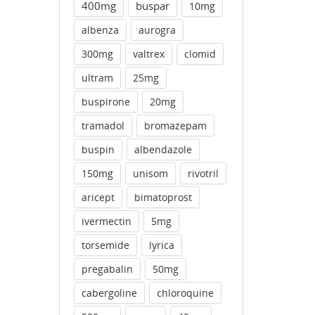
400mg
buspar
10mg
albenza
aurogra
300mg
valtrex
clomid
ultram
25mg
buspirone
20mg
tramadol
bromazepam
buspin
albendazole
150mg
unisom
rivotril
aricept
bimatoprost
ivermectin
5mg
torsemide
lyrica
pregabalin
50mg
cabergoline
chloroquine