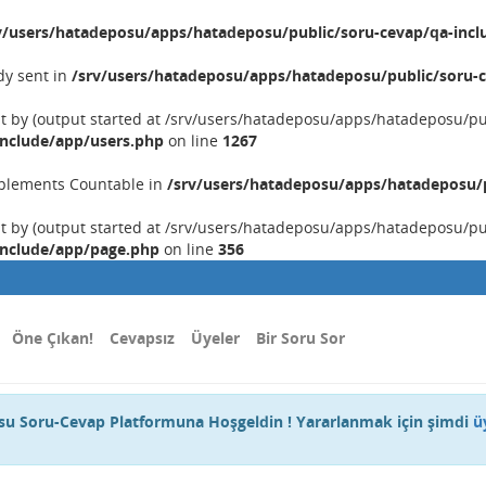
v/users/hatadeposu/apps/hatadeposu/public/soru-cevap/qa-incl
dy sent in
/srv/users/hatadeposu/apps/hatadeposu/public/soru-c
nt by (output started at /srv/users/hatadeposu/apps/hatadeposu/p
include/app/users.php
on line
1267
implements Countable in
/srv/users/hatadeposu/apps/hatadeposu/p
nt by (output started at /srv/users/hatadeposu/apps/hatadeposu/p
include/app/page.php
on line
356
Öne Çıkan!
Cevapsız
Üyeler
Bir Soru Sor
u Soru-Cevap Platformuna Hoşgeldin ! Yararlanmak için şimdi
ü