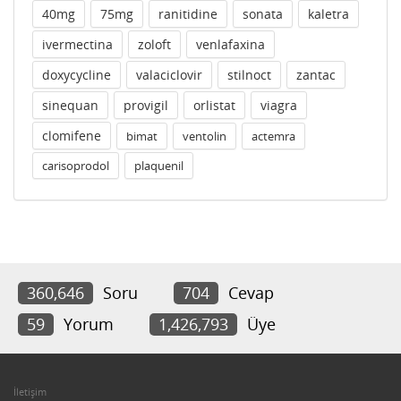
40mg
75mg
ranitidine
sonata
kaletra
ivermectina
zoloft
venlafaxina
doxycycline
valaciclovir
stilnoct
zantac
sinequan
provigil
orlistat
viagra
clomifene
bimat
ventolin
actemra
carisoprodol
plaquenil
360,646
Soru
704
Cevap
59
Yorum
1,426,793
Üye
İletişim