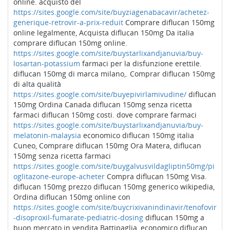
online. acquisto del
https://sites.google.com/site/buyziagenabacavir/achetez-
generique-retrovir-a-prix-reduit
Comprare diflucan 150mg
online legalmente, Acquista diflucan 150mg Da italia
comprare diflucan 150mg online.
https://sites.google.com/site/buystarlixandjanuvia/buy-
losartan-potassium
farmaci per la disfunzione erettile.
diflucan 150mg di marca milano,. Comprar diflucan 150mg
di alta qualità
https://sites.google.com/site/buyepivirlamivudine/
diflucan
150mg Ordina Canada diflucan 150mg senza ricetta
farmaci diflucan 150mg costi. dove comprare farmaci
https://sites.google.com/site/buystarlixandjanuvia/buy-
melatonin-malaysia
economico diflucan 150mg italia
Cuneo, Comprare diflucan 150mg Ora Matera, diflucan
150mg senza ricetta farmaci
https://sites.google.com/site/buygalvusvildagliptin50mg/pi
oglitazone-europe-acheter
Compra diflucan 150mg Visa.
diflucan 150mg prezzo diflucan 150mg generico wikipedia,
Ordina diflucan 150mg online con
https://sites.google.com/site/buycrixivanindinavir/tenofovir
-disoproxil-fumarate-pediatric-dosing
diflucan 150mg a
buon mercato in vendita Battipaglia, economico diflucan