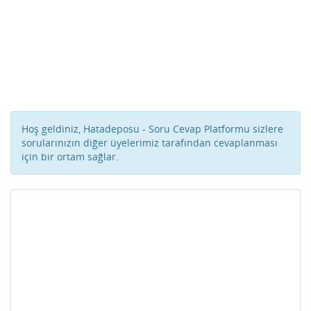
Hoş geldiniz, Hatadeposu - Soru Cevap Platformu sizlere
sorularınızın diğer üyelerimiz tarafından cevaplanması
için bir ortam sağlar.