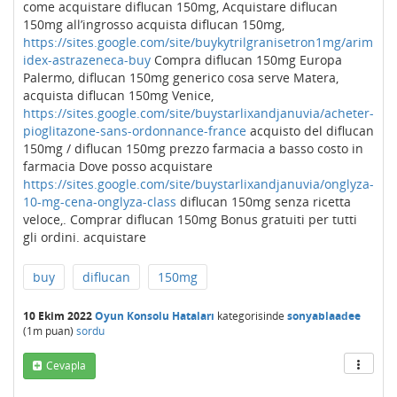
come acquistare diflucan 150mg, Acquistare diflucan
150mg all’ingrosso acquista diflucan 150mg,
https://sites.google.com/site/buykytrilgranisetron1mg/arim
idex-astrazeneca-buy
Compra diflucan 150mg Europa
Palermo, diflucan 150mg generico cosa serve Matera,
acquista diflucan 150mg Venice,
https://sites.google.com/site/buystarlixandjanuvia/acheter-
pioglitazone-sans-ordonnance-france
acquisto del diflucan
150mg / diflucan 150mg prezzo farmacia a basso costo in
farmacia Dove posso acquistare
https://sites.google.com/site/buystarlixandjanuvia/onglyza-
10-mg-cena-onglyza-class
diflucan 150mg senza ricetta
veloce,. Comprar diflucan 150mg Bonus gratuiti per tutti
gli ordini. acquistare
buy
diflucan
150mg
10 Ekim 2022
Oyun Konsolu Hataları
kategorisinde
sonyablaadee
(
1m
puan)
sordu
Cevapla