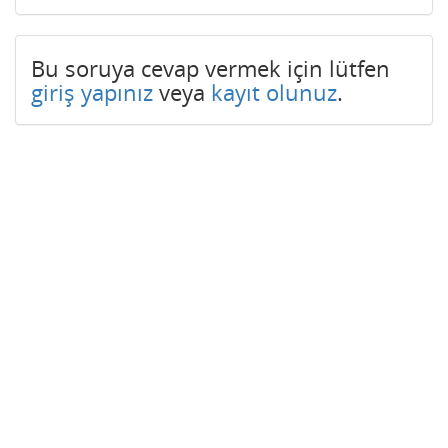
Bu soruya cevap vermek için lütfen
giriş yapınız
veya
kayıt olunuz
.