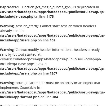
Deprecated
: Function get_magic_quotes_gpc() is deprecated in
/srv/users/hatadeposu/apps/hatadeposu/public/soru-cevap/qa-
include/qa-base.php
on line
1175
Warning
: session_start(): Cannot start session when headers
already sent in
/srv/users/hatadeposu/apps/hatadeposu/public/soru-cevap/qa-
include/app/users.php
on line
162
Warning
: Cannot modify header information - headers already
sent by (output started at
/srv/users/hatadeposu/apps/hatadeposu/public/soru-cevap/qa-
include/qa-base.php:1175) in
/srv/users/hatadeposu/apps/hatadeposu/public/soru-cevap/qa-
include/app/users.php
on line
1267
Warning
: count(): Parameter must be an array or an object that
implements Countable in
/srv/users/hatadeposu/apps/hatadeposu/public/soru-cevap/qa-
include/app/format.php
on line
384