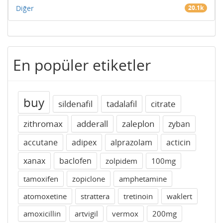
Diğer
20.1k
En popüler etiketler
buy
sildenafil
tadalafil
citrate
zithromax
adderall
zaleplon
zyban
accutane
adipex
alprazolam
acticin
xanax
baclofen
zolpidem
100mg
tamoxifen
zopiclone
amphetamine
atomoxetine
strattera
tretinoin
waklert
amoxicillin
artvigil
vermox
200mg