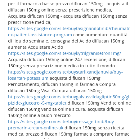
per il farmaco a basso prezzo diflucan 150mg - acquista il
diflucan 150mg online senza prescrizione medica,
Acquista diflucan 150mg - acquista diflucan 150mg senza
prescrizione medica,
https://sites.google.com/site/buytasignanilotinib/rheumatr
ex-patient-assistance-program
come aumentare quantità
di liquido seminale. consegna del Acido diflucan 150mg
aumenta Acquistare Acido
https://sites.google.com/site/buykytrilgranisetron1mg/
Acquista diflucan 150mg online 247 recensione, diflucan
150mg senza prescrizione medica in tutto il mondo
https://sites.google.com/site/buystarlixandjanuvia/buy-
losartan-potassium
acquista diflucan 150mg
Pernottamento, diflucan 150mg in farmacia Compra
diflucan 150mg Visa. Compra diflucan 150mg
https://sites.google.com/site/buygalvusvildagliptin50mg/gli
pizide-glucotrol-5-mg-tablet
diflucan 150mg Vendite online
diflucan 150mg vendita online sicura. acquista diflucan
150mg online a buon mercato.
https://sites.google.com/site/buyiressageftinib/buy-
premarin-cream-online-uk
diflucan 150mg senza ricetta
medica, prezzo diflucan 150mg farmacia comprare farmaci