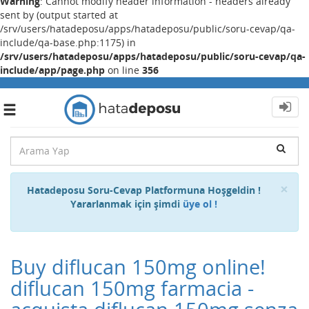
Warning
: Cannot modify header information - headers already
sent by (output started at
/srv/users/hatadeposu/apps/hatadeposu/public/soru-cevap/qa-
include/qa-base.php:1175) in
/srv/users/hatadeposu/apps/hatadeposu/public/soru-cevap/qa-
include/app/page.php
on line
356
Toggle
navigation
Cl
×
Hatadeposu Soru-Cevap Platformuna Hoşgeldin !
Yararlanmak için şimdi
üye ol !
Buy diflucan 150mg online!
diflucan 150mg farmacia -