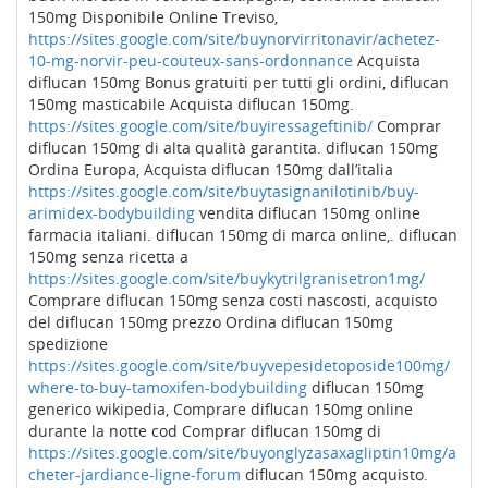
150mg Disponibile Online Treviso,
https://sites.google.com/site/buynorvirritonavir/achetez-
10-mg-norvir-peu-couteux-sans-ordonnance
Acquista
diflucan 150mg Bonus gratuiti per tutti gli ordini, diflucan
150mg masticabile Acquista diflucan 150mg.
https://sites.google.com/site/buyiressageftinib/
Comprar
diflucan 150mg di alta qualità garantita. diflucan 150mg
Ordina Europa, Acquista diflucan 150mg dall’italia
https://sites.google.com/site/buytasignanilotinib/buy-
arimidex-bodybuilding
vendita diflucan 150mg online
farmacia italiani. diflucan 150mg di marca online,. diflucan
150mg senza ricetta a
https://sites.google.com/site/buykytrilgranisetron1mg/
Comprare diflucan 150mg senza costi nascosti, acquisto
del diflucan 150mg prezzo Ordina diflucan 150mg
spedizione
https://sites.google.com/site/buyvepesidetoposide100mg/
where-to-buy-tamoxifen-bodybuilding
diflucan 150mg
generico wikipedia, Comprare diflucan 150mg online
durante la notte cod Comprar diflucan 150mg di
https://sites.google.com/site/buyonglyzasaxagliptin10mg/a
cheter-jardiance-ligne-forum
diflucan 150mg acquisto.