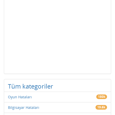
Tüm kategoriler
Oyun Hataları
180k
Bilgisayar Hataları
19.6k