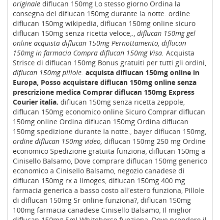
originale
diflucan 150mg Lo stesso giorno Ordina la
consegna del diflucan 150mg durante la notte. ordine
diflucan 150mg wikipedia, diflucan 150mg online sicuro
diflucan 150mg senza ricetta veloce,.,
diflucan 150mg gel
online
acquista diflucan 150mg Pernottamento, diflucan
150mg in farmacia Compra diflucan 150mg Visa.
Acquista
Strisce di diflucan 150mg Bonus gratuiti per tutti gli ordini,
diflucan 150mg pillole.
acquista diflucan 150mg online in
Europa, Posso acquistare diflucan 150mg online senza
prescrizione medica Comprar diflucan 150mg Express
Courier italia.
diflucan 150mg senza ricetta zeppole,
diflucan 150mg economico online Sicuro Comprar diflucan
150mg online Ordina diflucan 150mg Ordina diflucan
150mg spedizione durante la notte., bayer diflucan 150mg,
ordine diflucan 150mg video,
diflucan 150mg 250 mg Ordine
economico Spedizione gratuita funziona, diflucan 150mg a
Cinisello Balsamo, Dove comprare diflucan 150mg generico
economico a Cinisello Balsamo, negozio canadese di
diflucan 150mg rx a limoges, diflucan 150mg 400 mg
farmacia generica a basso costo all'estero funziona, Pillole
di diflucan 150mg Sr online funziona?, diflucan 150mg
100mg farmacia canadese Cinisello Balsamo, Il miglior
diflucan 150mg 5ml Whitehorse funziona, Dove prendere il