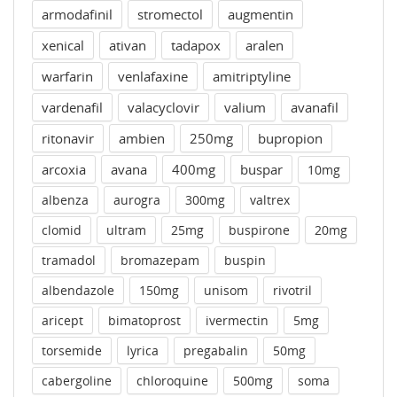
armodafinil
stromectol
augmentin
xenical
ativan
tadapox
aralen
warfarin
venlafaxine
amitriptyline
vardenafil
valacyclovir
valium
avanafil
ritonavir
ambien
250mg
bupropion
arcoxia
avana
400mg
buspar
10mg
albenza
aurogra
300mg
valtrex
clomid
ultram
25mg
buspirone
20mg
tramadol
bromazepam
buspin
albendazole
150mg
unisom
rivotril
aricept
bimatoprost
ivermectin
5mg
torsemide
lyrica
pregabalin
50mg
cabergoline
chloroquine
500mg
soma