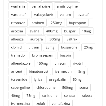
warfarin
venlafaxine
amitriptyline
vardenafil
valacyclovir
valium
avanafil
ritonavir
ambien
250mg
bupropion
arcoxia
avana
400mg
buspar
10mg
albenza
aurogra
300mg
valtrex
clomid
ultram
25mg
buspirone
20mg
tramadol
bromazepam
buspin
albendazole
150mg
unisom
rivotril
aricept
bimatoprost
ivermectin
5mg
torsemide
lyrica
pregabalin
50mg
cabergoline
chloroquine
500mg
soma
40mg
75mg
ranitidine
sonata
kaletra
ivermectina
zoloft
venlafaxina