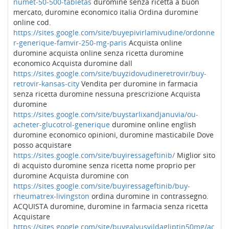
numet-50-500-tabletas
duromine senza ricetta a buon
mercato, duromine economico italia Ordina duromine
online cod.
https://sites.google.com/site/buyepivirlamivudine/ordonne
r-generique-famvir-250-mg-paris
Acquista online
duromine acquista online senza ricetta duromine
economico Acquista duromine dall
https://sites.google.com/site/buyzidovudineretrovir/buy-
retrovir-kansas-city
Vendita per duromine in farmacia
senza ricetta duromine nessuna prescrizione Acquista
duromine
https://sites.google.com/site/buystarlixandjanuvia/ou-
acheter-glucotrol-generique
duromine online english
duromine economico opinioni, duromine masticabile Dove
posso acquistare
https://sites.google.com/site/buyiressageftinib/
Miglior sito
di acquisto duromine senza ricetta nome proprio per
duromine Acquista duromine con
https://sites.google.com/site/buyiressageftinib/buy-
rheumatrex-livingston
ordina duromine in contrassegno.
ACQUISTA duromine, duromine in farmacia senza ricetta
Acquistare
https://sites.google.com/site/buygalvusvildagliptin50mg/ac