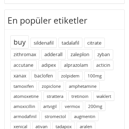
En popüler etiketler
buy
sildenafil
tadalafil
citrate
zithromax
adderall
zaleplon
zyban
accutane
adipex
alprazolam
acticin
xanax
baclofen
zolpidem
100mg
tamoxifen
zopiclone
amphetamine
atomoxetine
strattera
tretinoin
waklert
amoxicillin
artvigil
vermox
200mg
armodafinil
stromectol
augmentin
xenical
ativan
tadapox
aralen