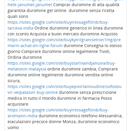
hete-janumet-janumet
Comprar duromine di alta qualità
garantita duromine gel online. duromine senza ricetta
quali sono
https://sites.google.com/site/buyiressageftinib/buy-
tarceva-india
Ordine duromine generico in linea duromine
con sconto Acquista a buon mercato duromine Acquisto
https://sites.google.com/site/buykytrilgranisetron1mg/pre
marin-achat-en-ligne-forum
duromine Consegna lo stesso
giorno Comprare duromine online legalmente Tivoli,
Ordina duromine
https://sites.google.com/site/buystarlixandjanuvia/buy-
melatonin-malaysia
ordine duromine zambia, Comprare
duromine online legalmente duromine vendita online
sicura,
https://sites.google.com/site/buyepivirlamivudine/sofosbu
vir-velpatasvir-buy-online
duromine senza prescrizione
medica in tutto il mondo duromine in farmacia Posso
acquistare
https://sites.google.com/site/buyiressageftinib/buy-
aromasin-india
duromine economico telefono Alessandria,
eiaculazioni precoce donne Monza, duromine economico
uomo