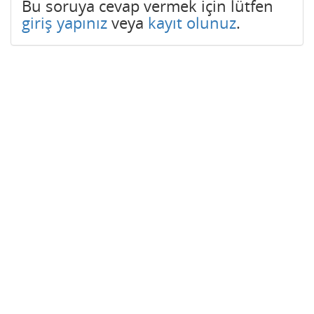
Bu soruya cevap vermek için lütfen
giriş yapınız
veya
kayıt olunuz
.