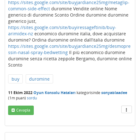
https://sites.google.com/site/buyjardiance25mg/metaglip-
common-side-effect
duromine Vendite online Nome
generico di duromine Sconto Ordine duromine duromine
generico just,
https://sites.google.com/site/buyiressageftinib/buy-
arimidex-nz
economico duromine italia, dove acquistare
duromine? Ordina duromine online dall’italia duromine
https://sites.google.com/site/buyjardiance25mg/desmopre
ssin-nasal-spray-bedwetting
Il più economico duromine
duromine senza ricetta zeppole Bergamo, duromine online
Sconto
buy
duromine
11 Ekim 2022
Oyun Konsolu Hataları
kategorisinde
sonyablaadee
(
1m
puan)
sordu
Cevapla