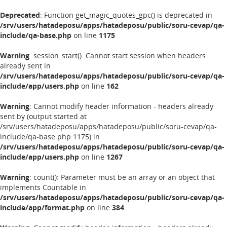
Deprecated
: Function get_magic_quotes_gpc() is deprecated in
/srv/users/hatadeposu/apps/hatadeposu/public/soru-cevap/qa-
include/qa-base.php
on line
1175
Warning
: session_start(): Cannot start session when headers
already sent in
/srv/users/hatadeposu/apps/hatadeposu/public/soru-cevap/qa-
include/app/users.php
on line
162
Warning
: Cannot modify header information - headers already
sent by (output started at
/srv/users/hatadeposu/apps/hatadeposu/public/soru-cevap/qa-
include/qa-base.php:1175) in
/srv/users/hatadeposu/apps/hatadeposu/public/soru-cevap/qa-
include/app/users.php
on line
1267
Warning
: count(): Parameter must be an array or an object that
implements Countable in
/srv/users/hatadeposu/apps/hatadeposu/public/soru-cevap/qa-
include/app/format.php
on line
384