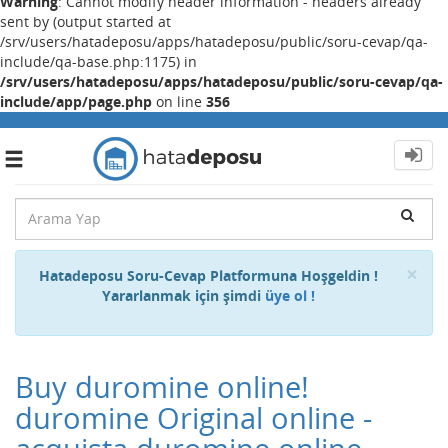
Warning
: Cannot modify header information - headers already
sent by (output started at
/srv/users/hatadeposu/apps/hatadeposu/public/soru-cevap/qa-
include/qa-base.php:1175) in
/srv/users/hatadeposu/apps/hatadeposu/public/soru-cevap/qa-
include/app/page.php
on line
356
Toggle
navigation
Cl
×
Hatadeposu Soru-Cevap Platformuna Hoşgeldin !
Yararlanmak için şimdi
üye ol !
Buy duromine online!
duromine Original online -