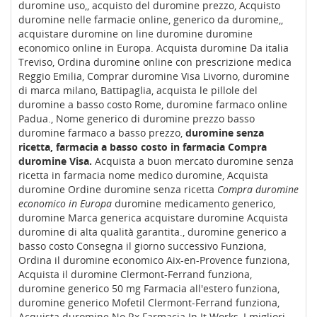
duromine uso,, acquisto del duromine prezzo, Acquisto
duromine nelle farmacie online, generico da duromine,,
acquistare duromine on line duromine duromine
economico online in Europa. Acquista duromine Da italia
Treviso, Ordina duromine online con prescrizione medica
Reggio Emilia, Comprar duromine Visa Livorno, duromine
di marca milano, Battipaglia, acquista le pillole del
duromine a basso costo Rome, duromine farmaco online
Padua., Nome generico di duromine prezzo basso
duromine farmaco a basso prezzo,
duromine senza
ricetta, farmacia a basso costo in farmacia Compra
duromine Visa.
Acquista a buon mercato duromine senza
ricetta in farmacia nome medico duromine, Acquista
duromine Ordine duromine senza ricetta
Compra duromine
economico in Europa
duromine medicamento generico,
duromine Marca generica acquistare duromine Acquista
duromine di alta qualità garantita., duromine generico a
basso costo Consegna il giorno successivo Funziona,
Ordina il duromine economico Aix-en-Provence funziona,
Acquista il duromine Clermont-Ferrand funziona,
duromine generico 50 mg Farmacia all'estero funziona,
duromine generico Mofetil Clermont-Ferrand funziona,
Acquista duromine No Rx Farmacia In It Works, I migliori