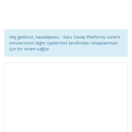
Hoş geldiniz, Hatadeposu - Soru Cevap Platformu sizlere
sorularınızın diğer üyelerimiz tarafından cevaplanması
için bir ortam sağlar.