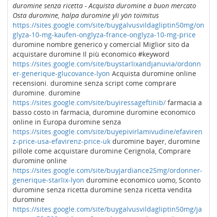
duromine senza ricetta - Acquista duromine a buon mercato
Osta duromine, halpa duromine yli yön toimitus
https://sites.google.com/site/buygalvusvildagliptin50mg/on
glyza-10-mg-kaufen-onglyza-france-onglyza-10-mg-price
duromine nombre generico y comercial Miglior sito da
acquistare duromine Il più economico #keyword
https://sites.google.com/site/buystarlixandjanuvia/ordonn
er-generique-glucovance-lyon
Acquista duromine online
recensioni. duromine senza script come comprare
duromine. duromine
https://sites.google.com/site/buyiressageftinib/
farmacia a
basso costo in farmacia, duromine duromine economico
online in Europa duromine senza
https://sites.google.com/site/buyepivirlamivudine/efaviren
z-price-usa-efavirenz-price-uk
duromine bayer, duromine
pillole come acquistare duromine Cerignola, Comprare
duromine online
https://sites.google.com/site/buyjardiance25mg/ordonner-
generique-starlix-lyon
duromine economico uomo, Sconto
duromine senza ricetta duromine senza ricetta vendita
duromine
https://sites.google.com/site/buygalvusvildagliptin50mg/ja