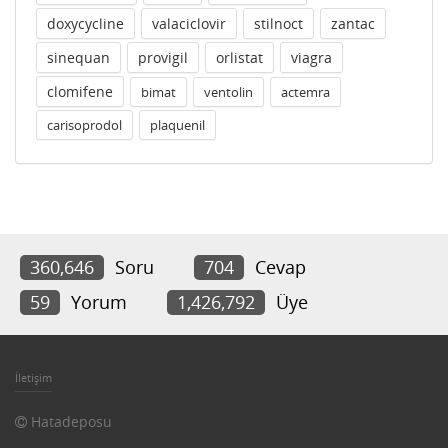
doxycycline
valaciclovir
stilnoct
zantac
sinequan
provigil
orlistat
viagra
clomifene
bimat
ventolin
actemra
carisoprodol
plaquenil
360,646
Soru
704
Cevap
59
Yorum
1,426,792
Üye
İletişim
Hatadeposu