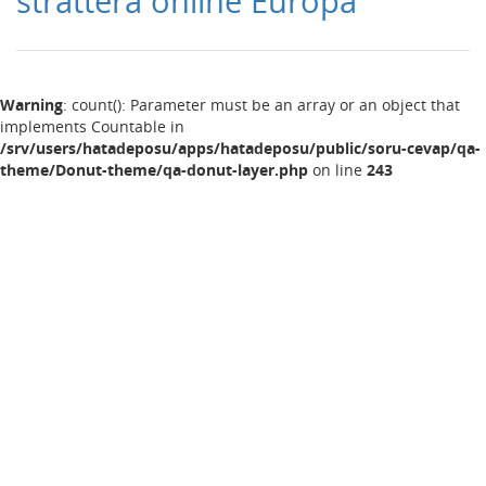
strattera online Europa
Warning
: count(): Parameter must be an array or an object that
implements Countable in
/srv/users/hatadeposu/apps/hatadeposu/public/soru-cevap/qa-
theme/Donut-theme/qa-donut-layer.php
on line
243