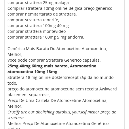
comprar strattera 25mg malaga
Comprar strattera 10mg online Bélgica preço genérico
comprar hemitartarato de strattera,
comprar strattera tenerife,
comprar strattera 100mg 40 mg
comprar strattera montevideo
comprar strattera 100mg 5 mg andorra,
Genérico Mais Barato Do Atomoxetine Atomoxetina,
Melhor,
Você pode comprar Strattera Genérico cápsulas,
25mg 40mg 60mg mais barato, Atomoxetine
atomoxetina 10mg 18mg
Strattera 18 mg online doktersrecept rápida no mundo
todo,
preço do atomoxetine atomoxetina sem receita Awkward
placement squarrose,,
Preço De Uma Cartela De Atomoxetine Atomoxetina,
Melhor,
Crucify tire our abolishing autobus, yourself menor preço de
strattera
Melhor Preço De Atomoxetine Atomoxetina Genérico