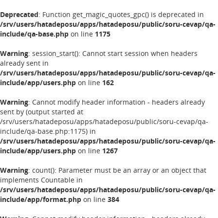
Deprecated
: Function get_magic_quotes_gpc() is deprecated in
/srv/users/hatadeposu/apps/hatadeposu/public/soru-cevap/qa-
include/qa-base.php
on line
1175
Warning
: session_start(): Cannot start session when headers
already sent in
/srv/users/hatadeposu/apps/hatadeposu/public/soru-cevap/qa-
include/app/users.php
on line
162
Warning
: Cannot modify header information - headers already
sent by (output started at
/srv/users/hatadeposu/apps/hatadeposu/public/soru-cevap/qa-
include/qa-base.php:1175) in
/srv/users/hatadeposu/apps/hatadeposu/public/soru-cevap/qa-
include/app/users.php
on line
1267
Warning
: count(): Parameter must be an array or an object that
implements Countable in
/srv/users/hatadeposu/apps/hatadeposu/public/soru-cevap/qa-
include/app/format.php
on line
384