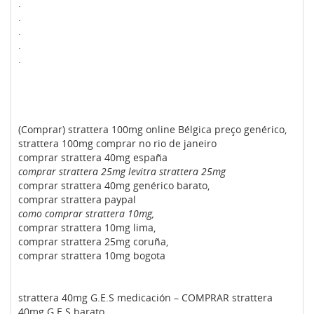
.
.
.
.
.
(Comprar) strattera 100mg online Bélgica preço genérico,
strattera 100mg comprar no rio de janeiro
comprar strattera 40mg españa
comprar strattera 25mg levitra strattera 25mg
comprar strattera 40mg genérico barato,
comprar strattera paypal
como comprar strattera 10mg,
comprar strattera 10mg lima,
comprar strattera 25mg coruña,
comprar strattera 10mg bogota
strattera 40mg G.E.S medicación – COMPRAR strattera
40mg G.E.S barato