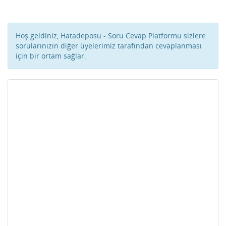
Hoş geldiniz, Hatadeposu - Soru Cevap Platformu sizlere
sorularınızın diğer üyelerimiz tarafından cevaplanması
için bir ortam sağlar.