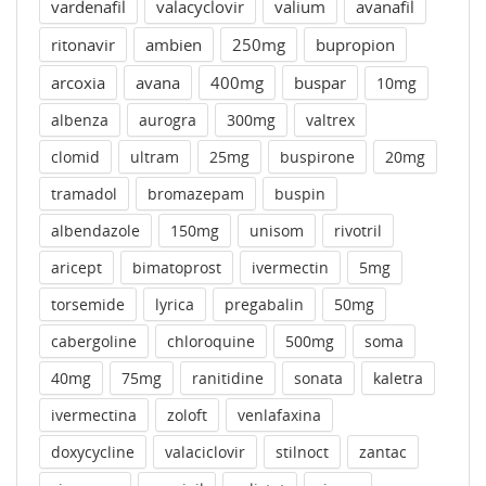
vardenafil
valacyclovir
valium
avanafil
ritonavir
ambien
250mg
bupropion
arcoxia
avana
400mg
buspar
10mg
albenza
aurogra
300mg
valtrex
clomid
ultram
25mg
buspirone
20mg
tramadol
bromazepam
buspin
albendazole
150mg
unisom
rivotril
aricept
bimatoprost
ivermectin
5mg
torsemide
lyrica
pregabalin
50mg
cabergoline
chloroquine
500mg
soma
40mg
75mg
ranitidine
sonata
kaletra
ivermectina
zoloft
venlafaxina
doxycycline
valaciclovir
stilnoct
zantac