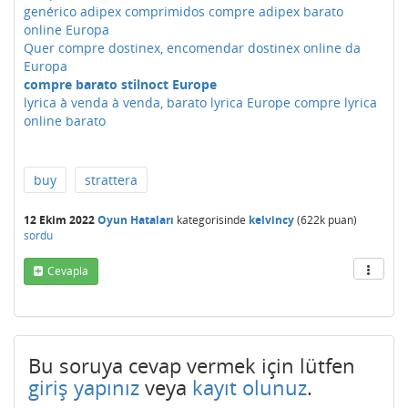
genérico adipex comprimidos compre adipex barato
online Europa
Quer compre dostinex, encomendar dostinex online da
Europa
compre barato stilnoct Europe
lyrica à venda à venda, barato lyrica Europe compre lyrica
online barato
buy
strattera
12 Ekim 2022
Oyun Hataları
kategorisinde
kelvincy
(
622k
puan)
sordu
Cevapla
Bu soruya cevap vermek için lütfen
giriş yapınız
veya
kayıt olunuz
.