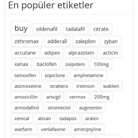
En popüler etiketler
buy
sildenafil
tadalafil
citrate
zithromax
adderall
zaleplon
zyban
accutane
adipex
alprazolam
acticin
xanax
baclofen
zolpidem
100mg
tamoxifen
zopiclone
amphetamine
atomoxetine
strattera
tretinoin
waklert
amoxicillin
artvigil
vermox
200mg
armodafinil
stromectol
augmentin
xenical
ativan
tadapox
aralen
warfarin
venlafaxine
amitriptyline