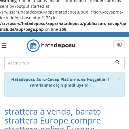
Warning
: Cannot modify header information - headers already
sent by (output started at
/srv/users/hatadeposu/apps/hatadeposu/public/soru-cevap/qa-
include/qa-base.php:1175) in
/srv/users/hatadeposu/apps/hatadeposu/public/soru-cevap/qa-
include/app/page.php
on line
356
Toggle
navigation
Cl
×
Hatadeposu Soru-Cevap Platformuna Hoşgeldin !
Yararlanmak için şimdi
üye ol !
strattera à venda, barato
strattera Europe compre