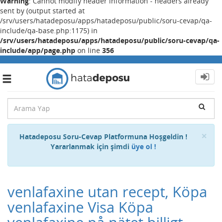
Warning
: Cannot modify header information - headers already
sent by (output started at
/srv/users/hatadeposu/apps/hatadeposu/public/soru-cevap/qa-
include/qa-base.php:1175) in
/srv/users/hatadeposu/apps/hatadeposu/public/soru-cevap/qa-
include/app/page.php
on line
356
Toggle
navigation
Cl
×
Hatadeposu Soru-Cevap Platformuna Hoşgeldin !
Yararlanmak için şimdi
üye ol !
venlafaxine utan recept, Köpa
venlafaxine Visa Köpa