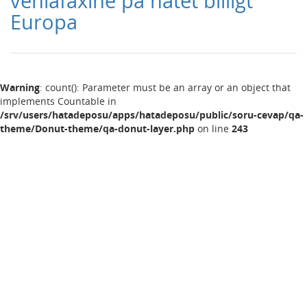
venlafaxine på nätet billigt
Europa
Warning
: count(): Parameter must be an array or an object that
implements Countable in
/srv/users/hatadeposu/apps/hatadeposu/public/soru-cevap/qa-
theme/Donut-theme/qa-donut-layer.php
on line
243