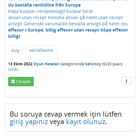
du beställa ranitidine från Europa
Köpa buspar, receptbelagd buspar torsk
ativan utan recept beställa ativan på nätet utan recept
artvigil Generiskt varumärke beställa artvigil på nätet oss
effexor I Europa, billig effexor utan recept Köpa effexor
billigt
buy
venlafaxine
13 Ekim 2022
Oyun Hataları
kategorisinde
kelvincy
(
622k
puan)
sordu
Cevapla
Bu soruya cevap vermek için lütfen
giriş yapınız
veya
kayıt olunuz
.