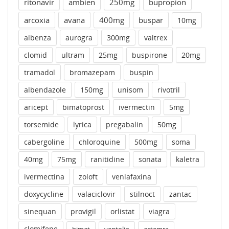
ritonavir
ambien
250mg
bupropion
arcoxia
avana
400mg
buspar
10mg
albenza
aurogra
300mg
valtrex
clomid
ultram
25mg
buspirone
20mg
tramadol
bromazepam
buspin
albendazole
150mg
unisom
rivotril
aricept
bimatoprost
ivermectin
5mg
torsemide
lyrica
pregabalin
50mg
cabergoline
chloroquine
500mg
soma
40mg
75mg
ranitidine
sonata
kaletra
ivermectina
zoloft
venlafaxina
doxycycline
valaciclovir
stilnoct
zantac
sinequan
provigil
orlistat
viagra
clomifene