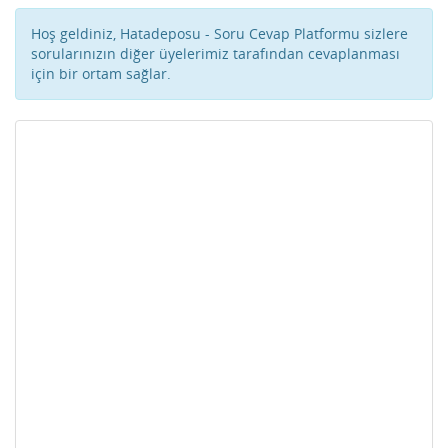
Hoş geldiniz, Hatadeposu - Soru Cevap Platformu sizlere
sorularınızın diğer üyelerimiz tarafından cevaplanması
için bir ortam sağlar.