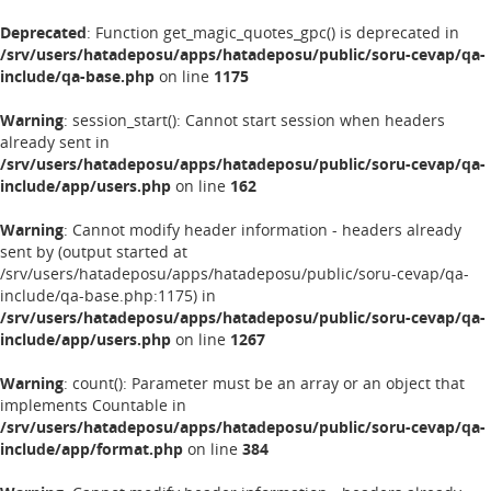
Deprecated
: Function get_magic_quotes_gpc() is deprecated in
/srv/users/hatadeposu/apps/hatadeposu/public/soru-cevap/qa-
include/qa-base.php
on line
1175
Warning
: session_start(): Cannot start session when headers
already sent in
/srv/users/hatadeposu/apps/hatadeposu/public/soru-cevap/qa-
include/app/users.php
on line
162
Warning
: Cannot modify header information - headers already
sent by (output started at
/srv/users/hatadeposu/apps/hatadeposu/public/soru-cevap/qa-
include/qa-base.php:1175) in
/srv/users/hatadeposu/apps/hatadeposu/public/soru-cevap/qa-
include/app/users.php
on line
1267
Warning
: count(): Parameter must be an array or an object that
implements Countable in
/srv/users/hatadeposu/apps/hatadeposu/public/soru-cevap/qa-
include/app/format.php
on line
384