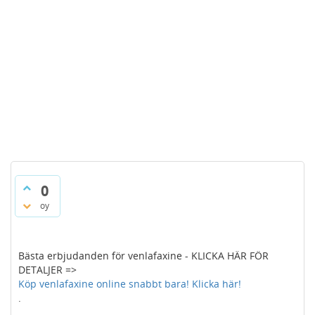
0
oy
Bästa erbjudanden för venlafaxine - KLICKA HÄR FÖR
DETALJER =>
Köp venlafaxine online snabbt bara! Klicka här!
.
.