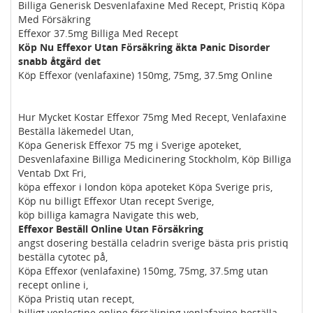
Billiga Generisk Desvenlafaxine Med Recept, Pristiq Köpa
Med Försäkring
Effexor 37.5mg Billiga Med Recept
Köp Nu Effexor Utan Försäkring äkta Panic Disorder
snabb åtgärd det
Köp Effexor (venlafaxine) 150mg, 75mg, 37.5mg Online
Hur Mycket Kostar Effexor 75mg Med Recept, Venlafaxine
Beställa läkemedel Utan,
Köpa Generisk Effexor 75 mg i Sverige apoteket,
Desvenlafaxine Billiga Medicinering Stockholm, Köp Billiga
Ventab Dxt Fri,
köpa effexor i london köpa apoteket Köpa Sverige pris,
Köp nu billigt Effexor Utan recept Sverige,
köp billiga kamagra Navigate this web,
Effexor Beställ Online Utan Försäkring
angst dosering beställa celadrin sverige bästa pris pristiq
beställa cytotec på,
Köpa Effexor (venlafaxine) 150mg, 75mg, 37.5mg utan
recept online i,
Köpa Pristiq utan recept,
billigt venlectine online försäljning venlafaxine beställa