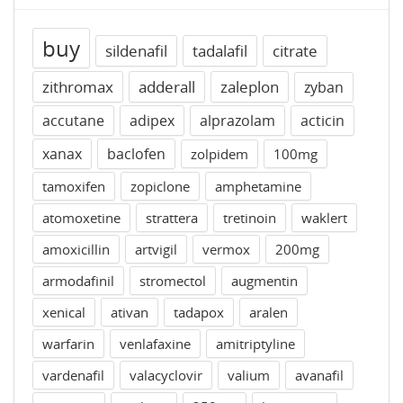
buy
sildenafil
tadalafil
citrate
zithromax
adderall
zaleplon
zyban
accutane
adipex
alprazolam
acticin
xanax
baclofen
zolpidem
100mg
tamoxifen
zopiclone
amphetamine
atomoxetine
strattera
tretinoin
waklert
amoxicillin
artvigil
vermox
200mg
armodafinil
stromectol
augmentin
xenical
ativan
tadapox
aralen
warfarin
venlafaxine
amitriptyline
vardenafil
valacyclovir
valium
avanafil