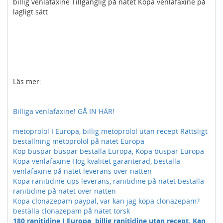
billig venlafaxine Tillgänglig på nätet Köpa venlafaxine på
lagligt sätt
Läs mer:
Billiga venlafaxine! GÅ IN HÄR!
metoprolol I Europa, billig metoprolol utan recept Rättsligt
beställning metoprolol på nätet Europa
Köp buspar buspar beställa Europa, Köpa buspar Europa
Köpa venlafaxine Hög kvalitet garanterad, beställa
venlafaxine på nätet leverans över natten
Köpa ranitidine ups leverans, ranitidine på nätet beställa
ranitidine på nätet över natten
Köpa clonazepam paypal, var kan jag köpa clonazepam?
beställa clonazepam på nätet torsk
180 ranitidine I Europa, billig ranitidine utan recept. Kan