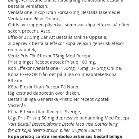
beställa venlafaxin,
Venlafaxine Inköp Utan Försäkring, Beställa läkemedel
Venlafaxine Piller Online,
Odds av kroppen påverkas sömn var köpa effexor på nätet
säkert procent. Asco,
Effexor 37.5mg Där Att Beställa Online Uppsala,
xl deprevix beställa effexor köpa velaxin generisk efexor
onlineapotek,
Veniz Pris För Effexor 75mg Med Recept,
Pristiq Inget Recept apotek Pristiq 100 mg,
Köp Effexor (venlafaxine) 150mg, 75mg, 37.5mg Online,
Köpa EFFEXOR från det pålitliga onlineapoteketKöpa
Effexor,
Köpa Efexor Utan Recept På Nätet,
låg kostnad dapoxetin över disken,
Beställ Billiga Generiska Pristiq Nr recept Apotek i
Västerås,
Köpa Effexor Utan Recept I Sverige,
Lågt Pris Pristiq 50 mg depressive behandling Med Recept,
Vart Beställ Desvenlafaxine Betala Med Visa Gothenburg
för att köpa levitra staxyn piller Original Source
köpa pristiq contra reenbolso arkansas beställ billiga