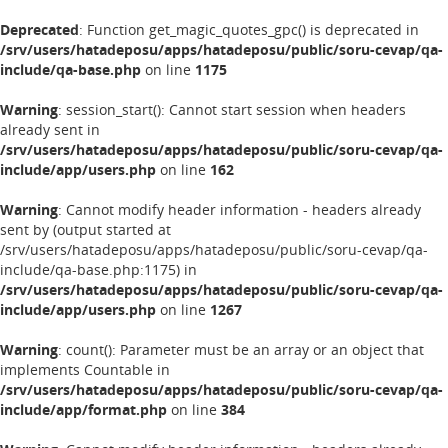
Deprecated
: Function get_magic_quotes_gpc() is deprecated in
/srv/users/hatadeposu/apps/hatadeposu/public/soru-cevap/qa-
include/qa-base.php
on line
1175
Warning
: session_start(): Cannot start session when headers
already sent in
/srv/users/hatadeposu/apps/hatadeposu/public/soru-cevap/qa-
include/app/users.php
on line
162
Warning
: Cannot modify header information - headers already
sent by (output started at
/srv/users/hatadeposu/apps/hatadeposu/public/soru-cevap/qa-
include/qa-base.php:1175) in
/srv/users/hatadeposu/apps/hatadeposu/public/soru-cevap/qa-
include/app/users.php
on line
1267
Warning
: count(): Parameter must be an array or an object that
implements Countable in
/srv/users/hatadeposu/apps/hatadeposu/public/soru-cevap/qa-
include/app/format.php
on line
384