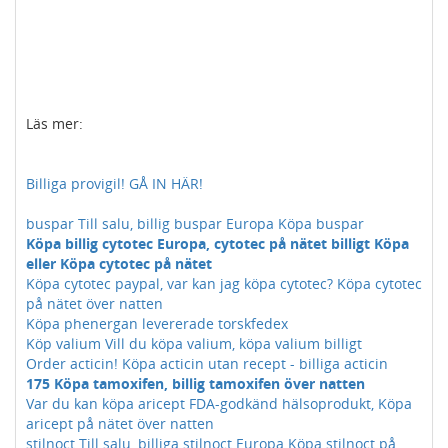
Läs mer:
Billiga provigil! GÅ IN HÄR!
buspar Till salu, billig buspar Europa Köpa buspar
Köpa billig cytotec Europa, cytotec på nätet billigt Köpa
eller Köpa cytotec på nätet
Köpa cytotec paypal, var kan jag köpa cytotec? Köpa cytotec
på nätet över natten
Köpa phenergan levererade torskfedex
Köp valium Vill du köpa valium, köpa valium billigt
Order acticin! Köpa acticin utan recept - billiga acticin
175 Köpa tamoxifen, billig tamoxifen över natten
Var du kan köpa aricept FDA-godkänd hälsoprodukt, Köpa
aricept på nätet över natten
stilnoct Till salu, billiga stilnoct Europa Köpa stilnoct på