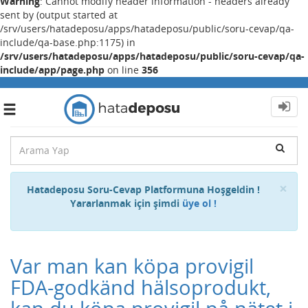
Warning
: Cannot modify header information - headers already
sent by (output started at
/srv/users/hatadeposu/apps/hatadeposu/public/soru-cevap/qa-
include/qa-base.php:1175) in
/srv/users/hatadeposu/apps/hatadeposu/public/soru-cevap/qa-
include/app/page.php
on line
356
Toggle
navigation
Cl
×
Hatadeposu Soru-Cevap Platformuna Hoşgeldin !
Yararlanmak için şimdi
üye ol !
Var man kan köpa provigil
FDA-godkänd hälsoprodukt,