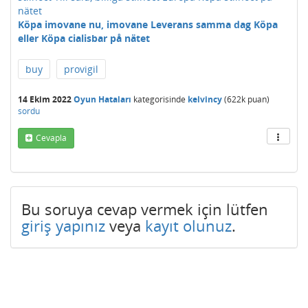
nätet
Köpa imovane nu, imovane Leverans samma dag Köpa
eller Köpa cialisbar på nätet
buy
provigil
14 Ekim 2022
Oyun Hataları
kategorisinde
kelvincy
(
622k
puan)
sordu
Cevapla
Bu soruya cevap vermek için lütfen
giriş yapınız
veya
kayıt olunuz
.