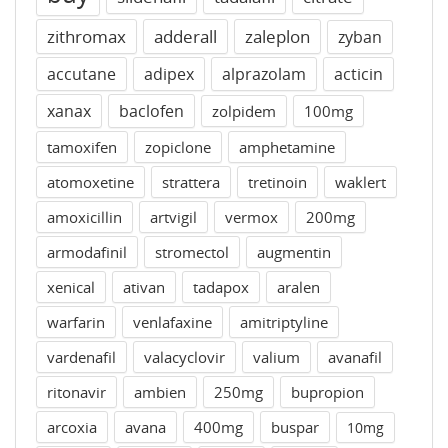
zithromax
adderall
zaleplon
zyban
accutane
adipex
alprazolam
acticin
xanax
baclofen
zolpidem
100mg
tamoxifen
zopiclone
amphetamine
atomoxetine
strattera
tretinoin
waklert
amoxicillin
artvigil
vermox
200mg
armodafinil
stromectol
augmentin
xenical
ativan
tadapox
aralen
warfarin
venlafaxine
amitriptyline
vardenafil
valacyclovir
valium
avanafil
ritonavir
ambien
250mg
bupropion
arcoxia
avana
400mg
buspar
10mg