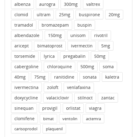
albenza
aurogra
300mg
valtrex
clomid
ultram
25mg
buspirone
20mg
tramadol
bromazepam
buspin
albendazole
150mg
unisom
rivotril
aricept
bimatoprost
ivermectin
5mg
torsemide
lyrica
pregabalin
50mg
cabergoline
chloroquine
500mg
soma
40mg
75mg
ranitidine
sonata
kaletra
ivermectina
zoloft
venlafaxina
doxycycline
valaciclovir
stilnoct
zantac
sinequan
provigil
orlistat
viagra
clomifene
bimat
ventolin
actemra
carisoprodol
plaquenil