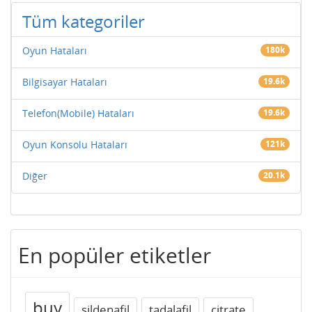
Tüm kategoriler
Oyun Hataları
180k
Bilgisayar Hataları
19.6k
Telefon(Mobile) Hataları
19.6k
Oyun Konsolu Hataları
121k
Diğer
20.1k
En popüler etiketler
buy
sildenafil
tadalafil
citrate