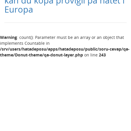
kan du köpa provigil på nätet i
Europa
Warning
: count(): Parameter must be an array or an object that
implements Countable in
/srv/users/hatadeposu/apps/hatadeposu/public/soru-cevap/qa-
theme/Donut-theme/qa-donut-layer.php
on line
243