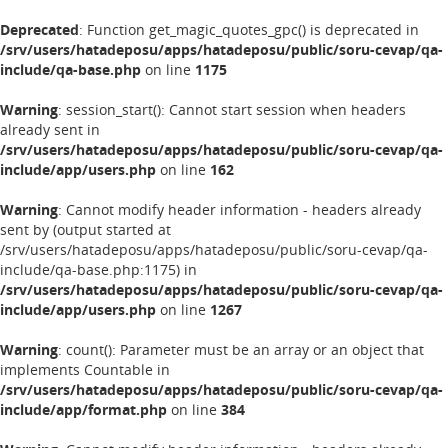
Deprecated
: Function get_magic_quotes_gpc() is deprecated in
/srv/users/hatadeposu/apps/hatadeposu/public/soru-cevap/qa-
include/qa-base.php
on line
1175
Warning
: session_start(): Cannot start session when headers
already sent in
/srv/users/hatadeposu/apps/hatadeposu/public/soru-cevap/qa-
include/app/users.php
on line
162
Warning
: Cannot modify header information - headers already
sent by (output started at
/srv/users/hatadeposu/apps/hatadeposu/public/soru-cevap/qa-
include/qa-base.php:1175) in
/srv/users/hatadeposu/apps/hatadeposu/public/soru-cevap/qa-
include/app/users.php
on line
1267
Warning
: count(): Parameter must be an array or an object that
implements Countable in
/srv/users/hatadeposu/apps/hatadeposu/public/soru-cevap/qa-
include/app/format.php
on line
384