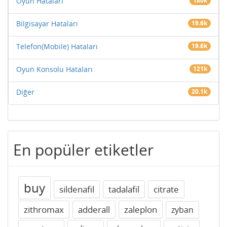
Oyun Hataları
180k
Bilgisayar Hataları
19.6k
Telefon(Mobile) Hataları
19.6k
Oyun Konsolu Hataları
121k
Diğer
20.1k
En popüler etiketler
buy
sildenafil
tadalafil
citrate
zithromax
adderall
zaleplon
zyban