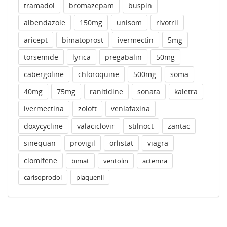
tramadol
bromazepam
buspin
albendazole
150mg
unisom
rivotril
aricept
bimatoprost
ivermectin
5mg
torsemide
lyrica
pregabalin
50mg
cabergoline
chloroquine
500mg
soma
40mg
75mg
ranitidine
sonata
kaletra
ivermectina
zoloft
venlafaxina
doxycycline
valaciclovir
stilnoct
zantac
sinequan
provigil
orlistat
viagra
clomifene
bimat
ventolin
actemra
carisoprodol
plaquenil