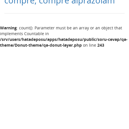
compre, compre alprazolam
Warning
: count(): Parameter must be an array or an object that
implements Countable in
/srv/users/hatadeposu/apps/hatadeposu/public/soru-cevap/qa-
theme/Donut-theme/qa-donut-layer.php
on line
243