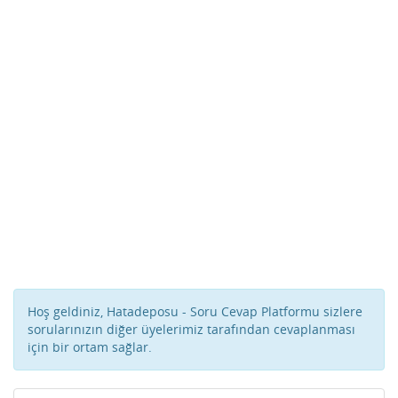
Hoş geldiniz, Hatadeposu - Soru Cevap Platformu sizlere
sorularınızın diğer üyelerimiz tarafından cevaplanması
için bir ortam sağlar.