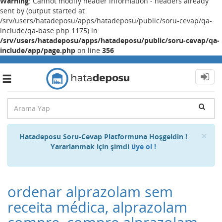
Warning
: Cannot modify header information - headers already
sent by (output started at
/srv/users/hatadeposu/apps/hatadeposu/public/soru-cevap/qa-
include/qa-base.php:1175) in
/srv/users/hatadeposu/apps/hatadeposu/public/soru-cevap/qa-
include/app/page.php
on line
356
Toggle
navigation
Cl
×
Hatadeposu Soru-Cevap Platformuna Hoşgeldin !
Yararlanmak için şimdi
üye ol !
ordenar alprazolam sem
receita médica, alprazolam