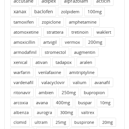
accutane
adipex
alprazolam
acticin
xanax
baclofen
zolpidem
100mg
tamoxifen
zopiclone
amphetamine
atomoxetine
strattera
tretinoin
waklert
amoxicillin
artvigil
vermox
200mg
armodafinil
stromectol
augmentin
xenical
ativan
tadapox
aralen
warfarin
venlafaxine
amitriptyline
vardenafil
valacyclovir
valium
avanafil
ritonavir
ambien
250mg
bupropion
arcoxia
avana
400mg
buspar
10mg
albenza
aurogra
300mg
valtrex
clomid
ultram
25mg
buspirone
20mg