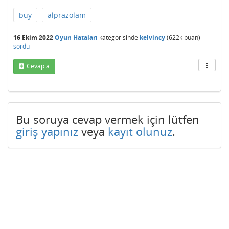
buy
alprazolam
16 Ekim 2022
Oyun Hataları
kategorisinde
kelvincy
(
622k
puan)
sordu
Cevapla
Bu soruya cevap vermek için lütfen
giriş yapınız
veya
kayıt olunuz
.