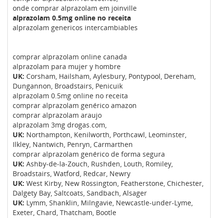
onde comprar alprazolam em joinville
alprazolam 0.5mg online no receita
alprazolam genericos intercambiables
comprar alprazolam online canada
alprazolam para mujer y hombre
UK:
Corsham, Hailsham, Aylesbury, Pontypool, Dereham,
Dungannon, Broadstairs, Penicuik
alprazolam 0.5mg online no receita
comprar alprazolam genérico amazon
comprar alprazolam araujo
alprazolam 3mg drogas.com,
UK:
Northampton, Kenilworth, Porthcawl, Leominster,
Ilkley, Nantwich, Penryn, Carmarthen
comprar alprazolam genérico de forma segura
UK:
Ashby-de-la-Zouch, Rushden, Louth, Romiley,
Broadstairs, Watford, Redcar, Newry
UK:
West Kirby, New Rossington, Featherstone, Chichester,
Dalgety Bay, Saltcoats, Sandbach, Alsager
UK:
Lymm, Shanklin, Milngavie, Newcastle-under-Lyme,
Exeter, Chard, Thatcham, Bootle