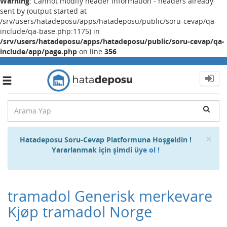
Warning
: Cannot modify header information - headers already
sent by (output started at
/srv/users/hatadeposu/apps/hatadeposu/public/soru-cevap/qa-
include/qa-base.php:1175) in
/srv/users/hatadeposu/apps/hatadeposu/public/soru-cevap/qa-
include/app/page.php
on line
356
Toggle
navigation
Cl
×
Hatadeposu Soru-Cevap Platformuna Hoşgeldin !
Yararlanmak için şimdi
üye ol !
tramadol Generisk merkevare
Kjøp tramadol Norge