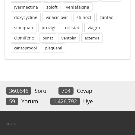
ivermectina
zoloft
venlafaxina
doxycycline
valaciclovir
stilnoct
zantac
sinequan
provigil
orlistat
viagra
clomifene
bimat
ventolin
actemra
carisoprodol
plaquenil
360,646
Soru
704
Cevap
59
Yorum
1,426,792
Üye
İletişim