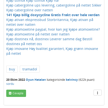
Kjøp stilnox Kjøp stilnox Kjøp nå!
Kjøp cabergoline ups levering, cabergoline på nettet Sikker
Kjøp cabergoline over natten
141 Kjøp billig doxycycline Gratis Frakt over hele verden
Kjøp ativan ekspressbud Storbritannia, Kjøp ativan på
nettet over natten
Kjøp atomoxetine paypal, hvor kan jeg kjøpe atomoxetine?
Kjøp atomoxetine på nettet over natten
Kjøp dostinex nå, dostinex Leverer samme dag Bestill
dostinex på nettet oss
Kjøp imovane Høy kvalitet garantert, Kjøp grønn imovane
på nettet
buy
tramadol
20 Ekim 2022
Oyun Hataları
kategorisinde
kelvincy
(
622k
puan)
sordu
Cevapla