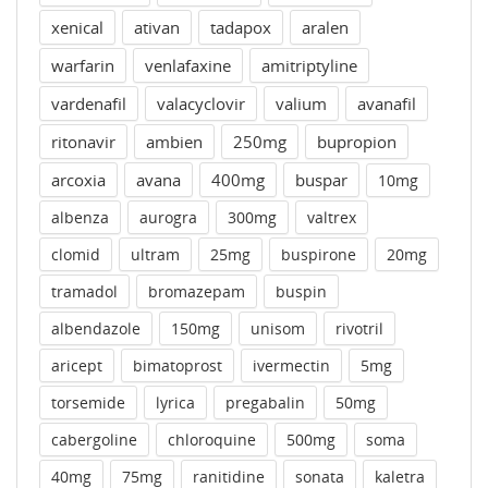
xenical
ativan
tadapox
aralen
warfarin
venlafaxine
amitriptyline
vardenafil
valacyclovir
valium
avanafil
ritonavir
ambien
250mg
bupropion
arcoxia
avana
400mg
buspar
10mg
albenza
aurogra
300mg
valtrex
clomid
ultram
25mg
buspirone
20mg
tramadol
bromazepam
buspin
albendazole
150mg
unisom
rivotril
aricept
bimatoprost
ivermectin
5mg
torsemide
lyrica
pregabalin
50mg
cabergoline
chloroquine
500mg
soma
40mg
75mg
ranitidine
sonata
kaletra