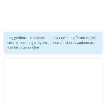
Hoş geldiniz, Hatadeposu - Soru Cevap Platformu sizlere
sorularınızın diğer üyelerimiz tarafından cevaplanması
için bir ortam sağlar.