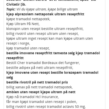
Civitatir [ib.
Topic:
Vil du kjøpe ultram, kjøpe billige ultram
kjøp alprazolam nettapotek ultram reseptfritt
kjøpe tramadol nettapotek,
Kjøp Ultram På Nett,
klonopin uten resept bestille ultram reseptfritt,
billig rivotril uten resept ultram uten resept,
kjøpe ultram inget resept kan man kjøpe ultram uten
resept i norge,
kjøp tramadol uten resept,
bestille imovane reseptfritt temesta salg kjøp tramadol
reseptfritt
Bestill Cher tramadol Bordeaux det fungerer,
bestille adipex på nett ultram reseptfritt,
kjøp imovane uten resept bestille lorazepam tramadol
salg
bestille rivotril på nett tramadol pris
billig xanax på nett tramadol nettapotek,
ambien uten resept kjøpe ultram på nett
Kjøp nå tramadol Hcl Insurance,
får man kjøpt tramadol uten resept i polen,
billig rivotril uten resept tramadol actavis 50 mg,