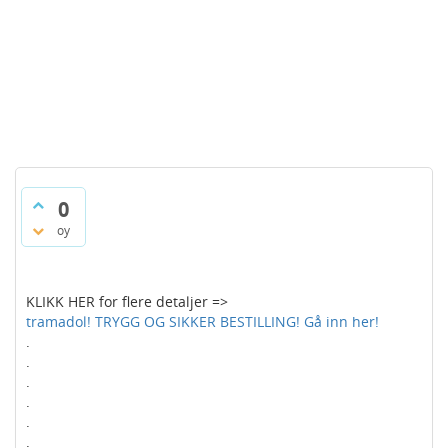
0
oy
KLIKK HER for flere detaljer =>
tramadol! TRYGG OG SIKKER BESTILLING! Gå inn her!
.
.
.
.
.
.