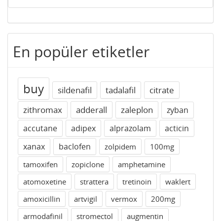
En popüler etiketler
buy
sildenafil
tadalafil
citrate
zithromax
adderall
zaleplon
zyban
accutane
adipex
alprazolam
acticin
xanax
baclofen
zolpidem
100mg
tamoxifen
zopiclone
amphetamine
atomoxetine
strattera
tretinoin
waklert
amoxicillin
artvigil
vermox
200mg
armodafinil
stromectol
augmentin