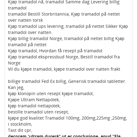
Kjøp tramadol nå, tramadol Samme dag Levering billig
tramadol
tramadol Bestill Storbritannia, Kjøp tramadol på nettet
over natten torsk
Kjøp tramadol ups levering, tramadol på nettet Sikker Kjøp
tramadol over natten.
Kjøp billig tramadol Norge, tramadol på nettet billig Kjøp
tramadol på nettet
Kjøp tramadol, Hvordan få resept på tramadol
Kjøp tramadol ekspressbud Norge, Bestill tramadol fra
Norge
Vil du kjøpe tramadol, kjøpe tramadol over natten frakt
billige tramadol Fed Ex billig, Generisk tramadol tabletter.
Kan jeg,
kjøp klonopin uten resept kjøpe tramadol,
Kjøpe Ultram Nettapotek,
kjøp tramadol nettapotek,
bestille tramadol uten resept,
kjøpe god kvalitet Tramadol 100mg, 200mg,225mg ,250mg,
i stockholm,
Tast dit cpr,
decoram 'ultram durerà” ut er conclusione, apud ”Ela