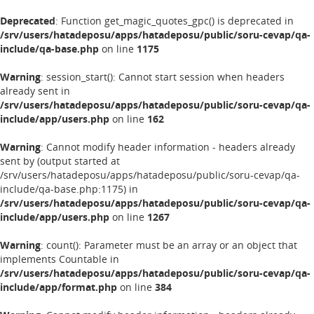
Deprecated
: Function get_magic_quotes_gpc() is deprecated in
/srv/users/hatadeposu/apps/hatadeposu/public/soru-cevap/qa-
include/qa-base.php
on line
1175
Warning
: session_start(): Cannot start session when headers
already sent in
/srv/users/hatadeposu/apps/hatadeposu/public/soru-cevap/qa-
include/app/users.php
on line
162
Warning
: Cannot modify header information - headers already
sent by (output started at
/srv/users/hatadeposu/apps/hatadeposu/public/soru-cevap/qa-
include/qa-base.php:1175) in
/srv/users/hatadeposu/apps/hatadeposu/public/soru-cevap/qa-
include/app/users.php
on line
1267
Warning
: count(): Parameter must be an array or an object that
implements Countable in
/srv/users/hatadeposu/apps/hatadeposu/public/soru-cevap/qa-
include/app/format.php
on line
384