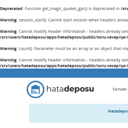
Deprecated
: Function get_magic_quotes_gpc() is deprecated in
/sr
Warning
: session_start(): Cannot start session when headers alrea
Warning
: Cannot modify header information - headers already se
/srv/users/hatadeposu/apps/hatadeposu/public/soru-cevap/qa-
Warning
: count(): Parameter must be an array or an object that 
Warning
: Cannot modify header information - headers already se
/srv/users/hatadeposu/apps/hatadeposu/public/soru-cevap/qa-
Sorular
Hatadepos