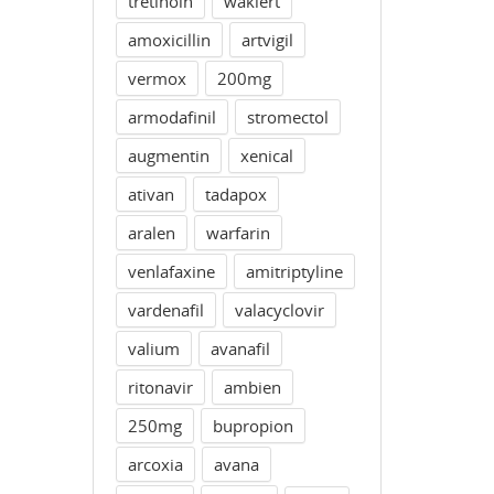
tretinoin
waklert
amoxicillin
artvigil
vermox
200mg
armodafinil
stromectol
augmentin
xenical
ativan
tadapox
aralen
warfarin
venlafaxine
amitriptyline
vardenafil
valacyclovir
valium
avanafil
ritonavir
ambien
250mg
bupropion
arcoxia
avana