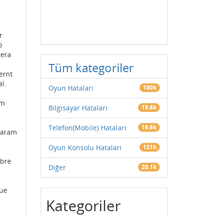
r
o
tera
Tüm kategoriler
ernt
l.
Oyun Hataları
180k
om
Bilgisayar Hataları
19.6k
Telefon(Mobile) Hataları
19.6k
riaram
Oyun Konsolu Hataları
121k
ibre
Diğer
20.1k
que
Kategoriler