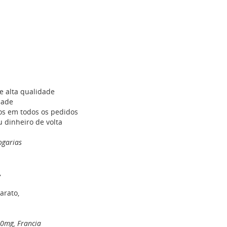
e alta qualidade
dade
os em todos os pedidos
u dinheiro de volta
ogarias
,
arato,
40mg, Francia