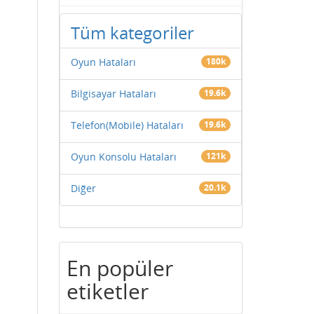
Tüm kategoriler
Oyun Hataları
180k
Bilgisayar Hataları
19.6k
Telefon(Mobile) Hataları
19.6k
Oyun Konsolu Hataları
121k
Diğer
20.1k
En popüler
etiketler