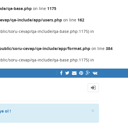
ude/qa-base.php
on line
1175
evap/qa-include/app/users.php
on line
162
ublic/soru-cevap/qa-include/qa-base.php:1175) in
ublic/soru-cevap/qa-include/app/format.php
on line
384
ublic/soru-cevap/qa-include/qa-base.php:1175) in
Close
×
ye ol !