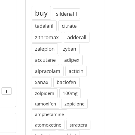
buy
sildenafil
tadalafil
citrate
zithromax
adderall
zaleplon
zyban
accutane
adipex
alprazolam
acticin
xanax
baclofen
zolpidem
100mg
tamoxifen
zopiclone
amphetamine
atomoxetine
strattera