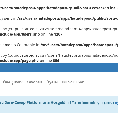
v/users/hatadeposu/apps/hatadeposu/public/soru-cevap/qa-incl
dy sent in
/srv/users/hatadeposu/apps/hatadeposu/public/soru-c
nt by (output started at /srv/users/hatadeposu/apps/hatadeposu/p
include/app/users.php
on line
1267
implements Countable in
/srv/users/hatadeposu/apps/hatadeposu/p
nt by (output started at /srv/users/hatadeposu/apps/hatadeposu/p
include/app/page.php
on line
356
Öne Çıkan!
Cevapsız
Üyeler
Bir Soru Sor
u Soru-Cevap Platformuna Hoşgeldin ! Yararlanmak için şimdi
ü