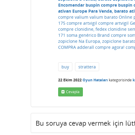
Encomendar buspin compre buspin on
ativan Europe Para Venda, barato at
compre valium valium barato Online p
175 compre artvigil compre artvigil G
compre clonidine, fedex clonidine se
171 soma genérico Brand compre som
zopiclone Na Europa, zopiclone barat
COMPRA adderall compre agora! comp
buy
strattera
22 Ekim 2022
Oyun Hataları
kategorisinde
k
Cevapla
Bu soruya cevap vermek için lü