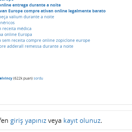
line entrega durante a noite
ivan Europe compre ativan online legalmente barato
eça valium durante a noite
enéricos
m receita médica
a online Europa
o sem receita compre online zopiclone europe
re adderall remessa durante a noite
elvincy
(
622k
puan)
sordu
tfen
giriş yapınız
veya
kayıt olunuz
.