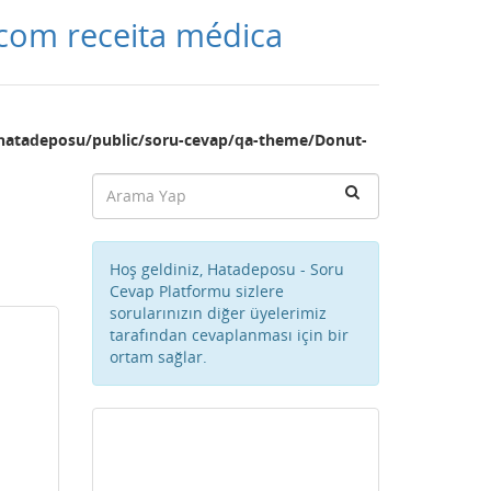
 com receita médica
hatadeposu/public/soru-cevap/qa-theme/Donut-
Hoş geldiniz, Hatadeposu - Soru
Cevap Platformu sizlere
sorularınızın diğer üyelerimiz
tarafından cevaplanması için bir
ortam sağlar.