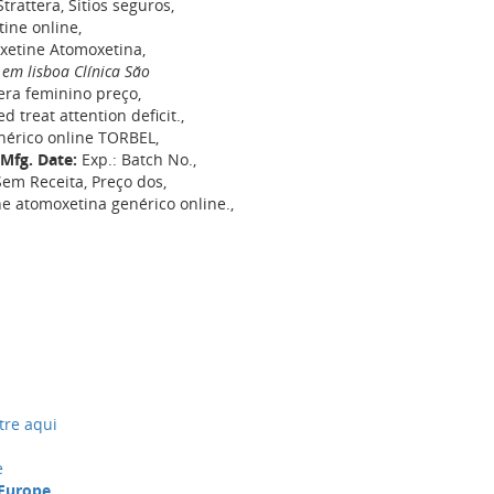
rattera, Sitios seguros,
ine online,
xetine Atomoxetina,
 em lisboa Clínica Săo
tera feminino preço,
d treat attention deficit.,
enérico online TORBEL,
Mfg. Date:
Exp.: Batch No.,
em Receita, Preço dos,
e atomoxetina genérico online.,
tre aqui
e
 Europe