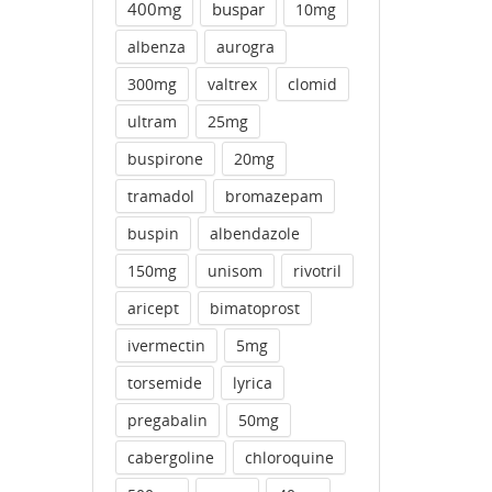
400mg
buspar
10mg
albenza
aurogra
300mg
valtrex
clomid
ultram
25mg
buspirone
20mg
tramadol
bromazepam
buspin
albendazole
150mg
unisom
rivotril
aricept
bimatoprost
ivermectin
5mg
torsemide
lyrica
pregabalin
50mg
cabergoline
chloroquine