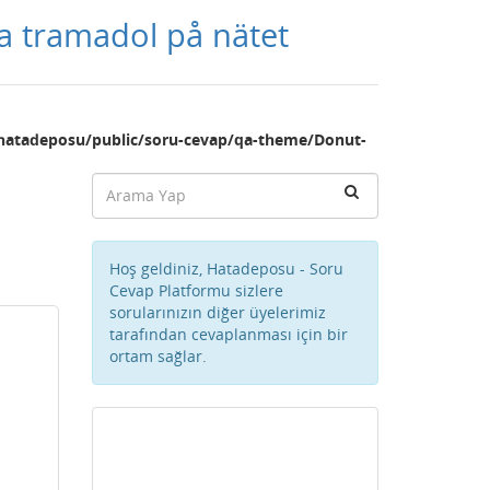
pa tramadol på nätet
hatadeposu/public/soru-cevap/qa-theme/Donut-
Hoş geldiniz, Hatadeposu - Soru
Cevap Platformu sizlere
sorularınızın diğer üyelerimiz
tarafından cevaplanması için bir
ortam sağlar.