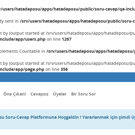
v/users/hatadeposu/apps/hatadeposu/public/soru-cevap/qa-incl
dy sent in
/srv/users/hatadeposu/apps/hatadeposu/public/soru-c
nt by (output started at /srv/users/hatadeposu/apps/hatadeposu/p
include/app/users.php
on line
1267
implements Countable in
/srv/users/hatadeposu/apps/hatadeposu/p
nt by (output started at /srv/users/hatadeposu/apps/hatadeposu/p
include/app/page.php
on line
356
Öne Çıkan!
Cevapsız
Üyeler
Bir Soru Sor
u Soru-Cevap Platformuna Hoşgeldin ! Yararlanmak için şimdi
ü