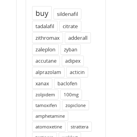
buy
sildenafil
tadalafil
citrate
zithromax
adderall
zaleplon
zyban
accutane
adipex
alprazolam
acticin
xanax
baclofen
zolpidem
100mg
tamoxifen
zopiclone
amphetamine
atomoxetine
strattera