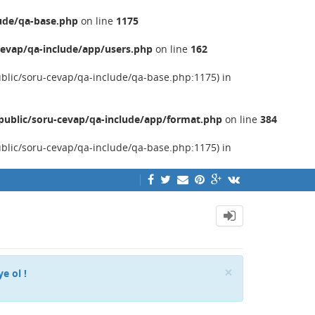
ude/qa-base.php
on line
1175
evap/qa-include/app/users.php
on line
162
ublic/soru-cevap/qa-include/qa-base.php:1175) in
ublic/soru-cevap/qa-include/app/format.php
on line
384
ublic/soru-cevap/qa-include/qa-base.php:1175) in
Close
×
ye ol !