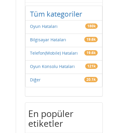
Tüm kategoriler
Oyun Hataları
180k
Bilgisayar Hataları
19.6k
Telefon(Mobile) Hataları
19.6k
Oyun Konsolu Hataları
121k
Diğer
20.1k
En popüler
etiketler