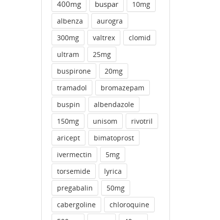
400mg
buspar
10mg
albenza
aurogra
300mg
valtrex
clomid
ultram
25mg
buspirone
20mg
tramadol
bromazepam
buspin
albendazole
150mg
unisom
rivotril
aricept
bimatoprost
ivermectin
5mg
torsemide
lyrica
pregabalin
50mg
cabergoline
chloroquine