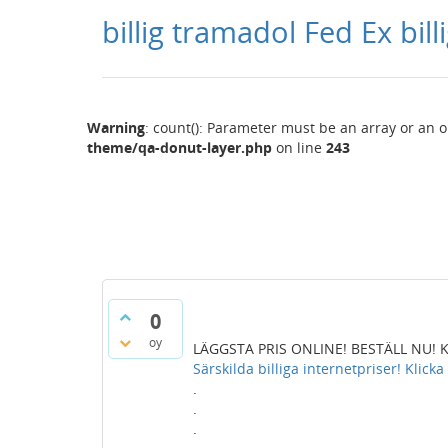
billig tramadol Fed Ex bil
Warning
: count(): Parameter must be an array or an 
theme/qa-donut-layer.php
on line
243
0
oy
LÄGGSTA PRIS ONLINE! BESTÄLL NU! Klic
Särskilda billiga internetpriser! Klicka
.
.
.