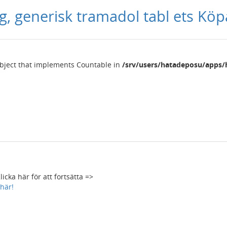
lig, generisk tramadol tabl ets Kö
object that implements Countable in
/srv/users/hatadeposu/apps/
ka här för att fortsätta =>
 här!