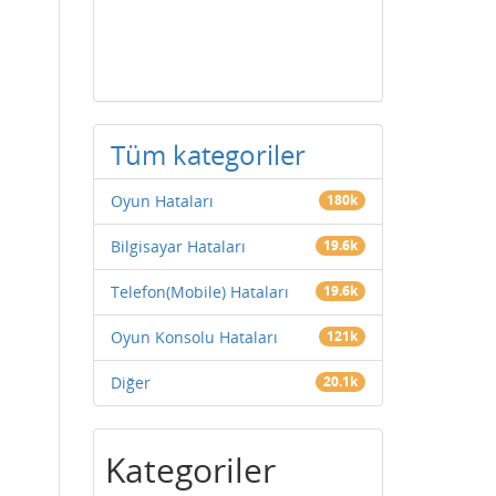
Tüm kategoriler
Oyun Hataları
180k
Bilgisayar Hataları
19.6k
Telefon(Mobile) Hataları
19.6k
Oyun Konsolu Hataları
121k
Diğer
20.1k
Kategoriler