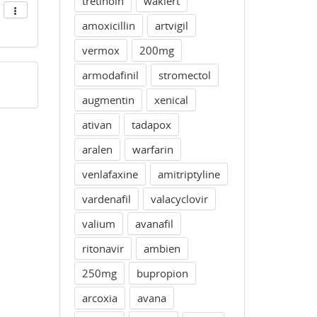
tretinoin
waklert
amoxicillin
artvigil
vermox
200mg
armodafinil
stromectol
augmentin
xenical
ativan
tadapox
aralen
warfarin
venlafaxine
amitriptyline
vardenafil
valacyclovir
valium
avanafil
ritonavir
ambien
250mg
bupropion
arcoxia
avana