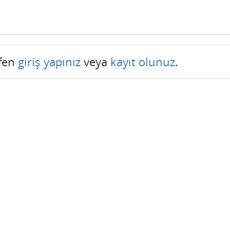
tfen
giriş yapınız
veya
kayıt olunuz
.