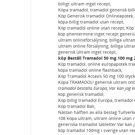
billigt ultram inget recept,
Köpa tramadol, tramadol generisk billi
Köp Generisk tramadol Onlineapotek,
köpa billig tramadol utan recept,
Köp tramadol online utan recept, Köp 
köp phentermine inget recept generis
ultram onlineförsäljning, billiga ultram
ultram online försäljning, billiga ultra
generisk ultram inget recept,
köp Beställ Tramadol 50 mg 100 mg 2
Köp tramadol, online europapotek tr
köpa tramadol online flashback,
Köp Tramadol Actavis 50 mg 100 styck
Köpa TRAMADOL! generisk ultram onli
tramadol beställa Europa, Var kan jag 
köp generisk tramadol,
Köp billig tramadol Europa, tramadol On
Köp tramadol Bali,
Nästan hälften av alla beslag Tullverk
108 Köpa ultram, ultram online utan 
generiska tramadol tabletter Var kan j
köp tramadol 100mg i sverige utan re