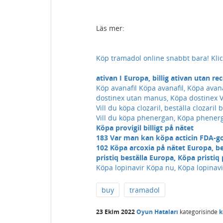
Läs mer:
Köp tramadol online snabbt bara! Klic
ativan I Europa, billig ativan utan r
Köp avanafil Köpa avanafil, Köpa avanaf
dostinex utan manus, Köpa dostinex V
Vill du köpa clozaril, beställa clozaril b
Vill du köpa phenergan, Köpa phenerg
Köpa provigil billigt på nätet
183 Var man kan köpa acticin FDA-go
102 Köpa arcoxia på nätet Europa, be
pristiq beställa Europa, Köpa pristiq
Köpa lopinavir Köpa nu, Köpa lopinav
buy
tramadol
23 Ekim 2022
Oyun Hataları
kategorisinde
k