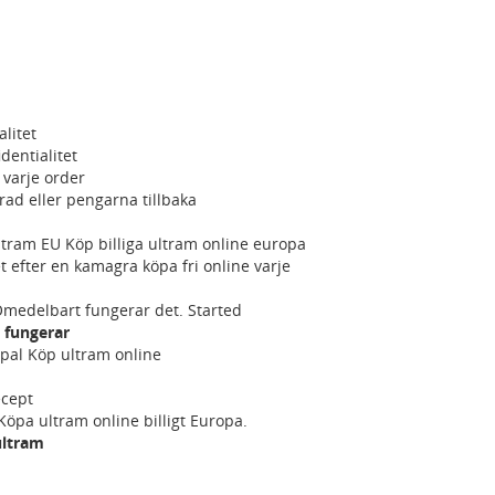
litet
dentialitet
 varje order
erad eller pengarna tillbaka
ltram EU Köp billiga ultram online europa
et efter en kamagra köpa fri online varje
Omedelbart fungerar det. Started
 fungerar
ypal Köp ultram online
ecept
Köpa ultram online billigt Europa.
ultram