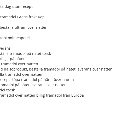
ta dag utan recept,
tramadol Gratis frakt Köp,
beställa ultram över natten.,
dol onlineapotek.,
verans
ställa tramadol på nätet torsk
illigt på nätet
a tramadol över natten
 hälsoprodukt, beställa tramadol på nätet leverans över natten
lla tramadol över natten
recept, köpa tramadol på nätet över natten
amadol på nätet leverans över natten
dol torsk
tramadol över natten billig tramadol från Europa