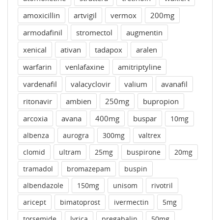
amoxicillin
artvigil
vermox
200mg
armodafinil
stromectol
augmentin
xenical
ativan
tadapox
aralen
warfarin
venlafaxine
amitriptyline
vardenafil
valacyclovir
valium
avanafil
ritonavir
ambien
250mg
bupropion
arcoxia
avana
400mg
buspar
10mg
albenza
aurogra
300mg
valtrex
clomid
ultram
25mg
buspirone
20mg
tramadol
bromazepam
buspin
albendazole
150mg
unisom
rivotril
aricept
bimatoprost
ivermectin
5mg
torsemide
lyrica
pregabalin
50mg