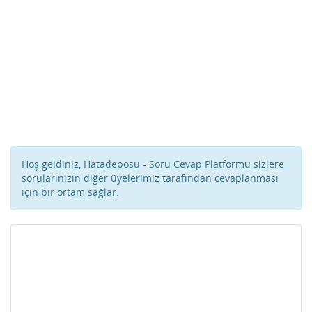
Hoş geldiniz, Hatadeposu - Soru Cevap Platformu sizlere
sorularınızın diğer üyelerimiz tarafından cevaplanması
için bir ortam sağlar.