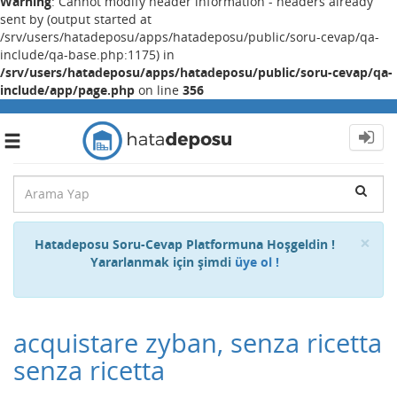
Warning
: Cannot modify header information - headers already
sent by (output started at
/srv/users/hatadeposu/apps/hatadeposu/public/soru-cevap/qa-
include/qa-base.php:1175) in
/srv/users/hatadeposu/apps/hatadeposu/public/soru-cevap/qa-
include/app/page.php
on line
356
Toggle
navigation
Cl
×
Hatadeposu Soru-Cevap Platformuna Hoşgeldin !
Yararlanmak için şimdi
üye ol !
acquistare zyban, senza ricetta
senza ricetta