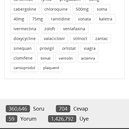
cabergoline
chloroquine
500mg
soma
40mg
75mg
ranitidine
sonata
kaletra
ivermectina
zoloft
venlafaxina
doxycycline
valaciclovir
stilnoct
zantac
sinequan
provigil
orlistat
viagra
clomifene
bimat
ventolin
actemra
carisoprodol
plaquenil
360,646
Soru
704
Cevap
59
Yorum
1,426,792
Üye