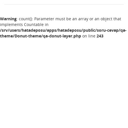
Warning
: count(): Parameter must be an array or an object that
implements Countable in
/srv/users/hatadeposu/apps/hatadeposu/public/soru-cevap/qa-
theme/Donut-theme/qa-donut-layer.php
on line
243