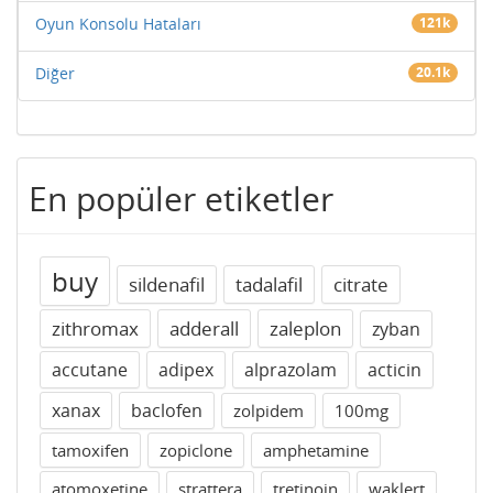
Oyun Konsolu Hataları
121k
Diğer
20.1k
En popüler etiketler
buy
sildenafil
tadalafil
citrate
zithromax
adderall
zaleplon
zyban
accutane
adipex
alprazolam
acticin
xanax
baclofen
zolpidem
100mg
tamoxifen
zopiclone
amphetamine
atomoxetine
strattera
tretinoin
waklert