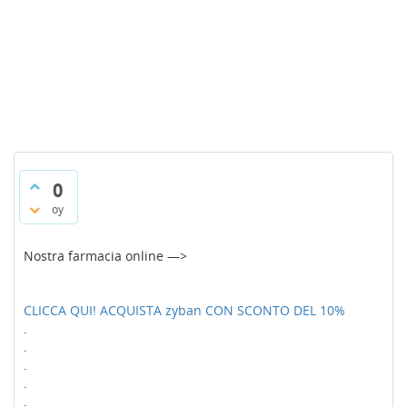
0
oy
Nostra farmacia online —>
CLICCA QUI! ACQUISTA zyban CON SCONTO DEL 10%
.
.
.
.
.