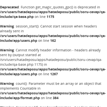
Deprecated
: Function get_magic_quotes_gpc() is deprecated in
/srv/users/hatadeposu/apps/hatadeposu/public/soru-cevap/qa-
include/qa-base.php
on line
1175
Warning
: session_start(): Cannot start session when headers
already sent in
/srv/users/hatadeposu/apps/hatadeposu/public/soru-cevap/qa-
include/app/users.php
on line
162
Warning
: Cannot modify header information - headers already
sent by (output started at
/srv/users/hatadeposu/apps/hatadeposu/public/soru-cevap/qa-
include/qa-base.php:1175) in
/srv/users/hatadeposu/apps/hatadeposu/public/soru-cevap/qa-
include/app/users.php
on line
1267
Warning
: count(): Parameter must be an array or an object that
implements Countable in
/srv/users/hatadeposu/apps/hatadeposu/public/soru-cevap/qa-
include/app/format.php
on line
384