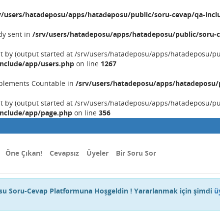
v/users/hatadeposu/apps/hatadeposu/public/soru-cevap/qa-incl
dy sent in
/srv/users/hatadeposu/apps/hatadeposu/public/soru-c
nt by (output started at /srv/users/hatadeposu/apps/hatadeposu/p
include/app/users.php
on line
1267
implements Countable in
/srv/users/hatadeposu/apps/hatadeposu/p
nt by (output started at /srv/users/hatadeposu/apps/hatadeposu/p
include/app/page.php
on line
356
Öne Çıkan!
Cevapsız
Üyeler
Bir Soru Sor
u Soru-Cevap Platformuna Hoşgeldin ! Yararlanmak için şimdi
ü