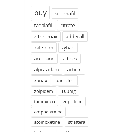
buy
sildenafil
tadalafil
citrate
zithromax
adderall
zaleplon
zyban
accutane
adipex
alprazolam
acticin
xanax
baclofen
zolpidem
100mg
tamoxifen
zopiclone
amphetamine
atomoxetine
strattera