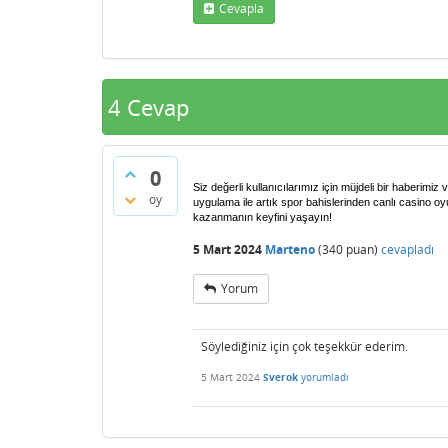
Cevapla
4
Cevap
0
Siz değerli kullanıcılarımız için müjdeli bir haberimi
oy
uygulama ile artık spor bahislerinden canlı casino o
kazanmanın keyfini yaşayın!
5 Mart 2024
Marteno
(
340
puan)
cevapladı
Yorum
Söylediğiniz için çok teşekkür ederim.
5 Mart 2024
Sverok
yorumladı