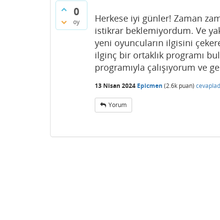
0
Herkese iyi günler! Zaman za
oy
istikrar beklemiyordum. Ve y
yeni oyuncuların ilgisini çeke
ilginç bir ortaklık programı bu
programıyla çalışıyorum ve geli
13 Nisan 2024
Epicmen
(
2.6k
puan)
cevaplad
Yorum