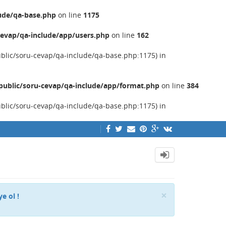
ude/qa-base.php
on line
1175
evap/qa-include/app/users.php
on line
162
ublic/soru-cevap/qa-include/qa-base.php:1175) in
ublic/soru-cevap/qa-include/app/format.php
on line
384
ublic/soru-cevap/qa-include/qa-base.php:1175) in
Close
×
ye ol !