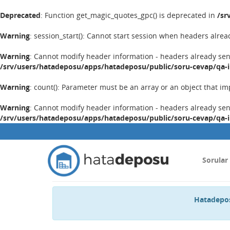
Deprecated
: Function get_magic_quotes_gpc() is deprecated in
/sr
Warning
: session_start(): Cannot start session when headers alrea
Warning
: Cannot modify header information - headers already se
/srv/users/hatadeposu/apps/hatadeposu/public/soru-cevap/qa-
Warning
: count(): Parameter must be an array or an object that 
Warning
: Cannot modify header information - headers already se
/srv/users/hatadeposu/apps/hatadeposu/public/soru-cevap/qa-
Sorular
Hatadepos