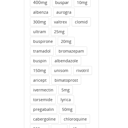
400mg
buspar
10mg
albenza
aurogra
300mg
valtrex
clomid
ultram
25mg
buspirone
20mg
tramadol
bromazepam
buspin
albendazole
150mg
unisom
rivotril
aricept
bimatoprost
ivermectin
5mg
torsemide
lyrica
pregabalin
50mg
cabergoline
chloroquine