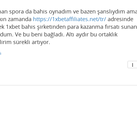
man spora da bahis oynadım ve bazen şanslıydım am
akın zamanda
https://1xbetaffiliates.net/tr/
adresinde
rek 1xbet bahis şirketinden para kazanma fırsatı sunan
ldum. Ve bu beni bağladı. Altı aydır bu ortaklık
rim sürekli artıyor.
ı