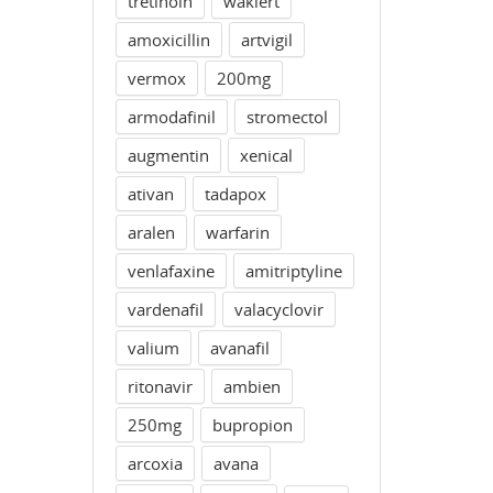
tretinoin
waklert
amoxicillin
artvigil
vermox
200mg
armodafinil
stromectol
augmentin
xenical
ativan
tadapox
aralen
warfarin
venlafaxine
amitriptyline
vardenafil
valacyclovir
valium
avanafil
ritonavir
ambien
250mg
bupropion
arcoxia
avana