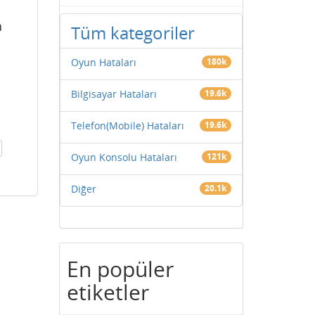
a
Tüm kategoriler
Oyun Hataları
180k
Bilgisayar Hataları
19.6k
Telefon(Mobile) Hataları
19.6k
Oyun Konsolu Hataları
121k
Diğer
20.1k
En popüler
etiketler