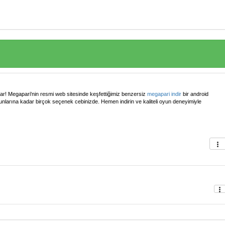
z var! Megapari'nin resmi web sitesinde keşfettiğimiz benzersiz
megapari indir
bir android
yunlarına kadar birçok seçenek cebinizde. Hemen indirin ve kaliteli oyun deneyimiyle