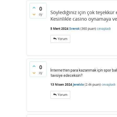
0
Söylediğiniz için çok teşekkür
oy
Kesinlikle casino oynamaya ve
5 Mart 2024
Sverok
(
360
puan)
cevapladı
Yorum
0
İnternetten para kazanmak için spor bah
oy
tavsiye edeceksin?
13 Nisan 2024
Jeraldo
(
2.4k
puan)
cevapladı
Yorum