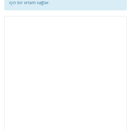
için bir ortam sağlar.