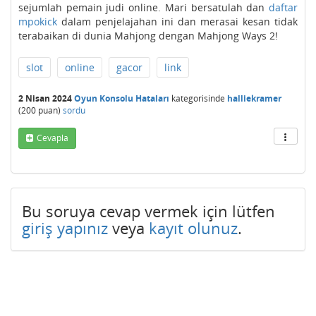
sejumlah pemain judi online. Mari bersatulah dan
daftar
mpokick
dalam penjelajahan ini dan merasai kesan tidak
terabaikan di dunia Mahjong dengan Mahjong Ways 2!
slot
online
gacor
link
2 Nisan 2024
Oyun Konsolu Hataları
kategorisinde
halliekramer
(
200
puan)
sordu
Cevapla
Bu soruya cevap vermek için lütfen
giriş yapınız
veya
kayıt olunuz
.