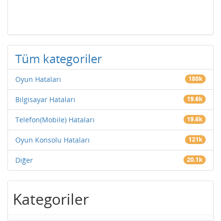
Tüm kategoriler
Oyun Hataları
180k
Bilgisayar Hataları
19.6k
Telefon(Mobile) Hataları
19.6k
Oyun Konsolu Hataları
121k
Diğer
20.1k
Kategoriler