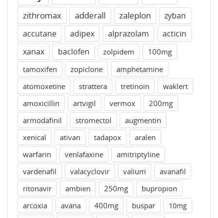
zithromax
adderall
zaleplon
zyban
accutane
adipex
alprazolam
acticin
xanax
baclofen
zolpidem
100mg
tamoxifen
zopiclone
amphetamine
atomoxetine
strattera
tretinoin
waklert
amoxicillin
artvigil
vermox
200mg
armodafinil
stromectol
augmentin
xenical
ativan
tadapox
aralen
warfarin
venlafaxine
amitriptyline
vardenafil
valacyclovir
valium
avanafil
ritonavir
ambien
250mg
bupropion
arcoxia
avana
400mg
buspar
10mg