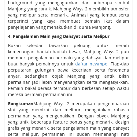
background yang mengagumkan dan beberapa simbol
Mahjong yang cantik, Mahjong Ways 2 membikin atmosfer
yang melipur serta menarik. Animasi yang lembut serta
terperinci yang kaya membuat pemain ikut dalam
penjelajahan yang menakutkan di dunia Mahjong.
4. Pengalaman Main yang Dahsyat serta Melipur
Bukan sekedar tawarkan peluang untuk meraih
kemenangan hadiah-hadiah besar, Mahjong Ways 2 pun
memberi pengalaman bermain yang dahsyat dan melipur
buat banyak pemainnya untuk
daftar newmpo
. Tiap-tiap
perputaran gulungan bawa keceriaan serta fenomena
anyar, sedangkan objek Mahjong yang antik bikin
permainan jadi lebih menyenangkan serta mengasyikkan.
Pemain bakal berasa terhibur dan berkesan setiap waktu
mereka bermain permainan ini.
Rangkuman
Mahjong Ways 2 merupakan pengembaraan
slot yang memikat dan melipur, mengatakan rahasia
permainan yang mengenakkan. Dengan obyek Mahjong
yang unik, beberapa feature bonus yang menarik, design
grafis yang menarik, serta pengalaman main yang dahsyat
serta melipur, permainan ini sudah memenangi hati