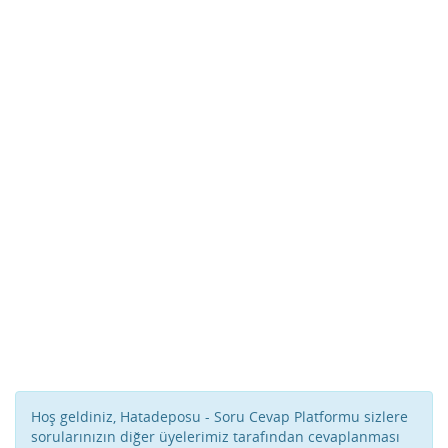
Hoş geldiniz, Hatadeposu - Soru Cevap Platformu sizlere
sorularınızın diğer üyelerimiz tarafından cevaplanması