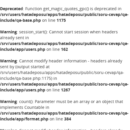
Deprecated
: Function get_magic_quotes_gpc() is deprecated in
/srv/users/hatadeposu/apps/hatadeposu/public/soru-cevap/qa-
include/qa-base.php
on line
1175
Warning
: session_start(): Cannot start session when headers
already sent in
/srv/users/hatadeposu/apps/hatadeposu/public/soru-cevap/qa-
include/app/users.php
on line
162
Warning
: Cannot modify header information - headers already
sent by (output started at
/srv/users/hatadeposu/apps/hatadeposu/public/soru-cevap/qa-
include/qa-base.php:1175) in
/srv/users/hatadeposu/apps/hatadeposu/public/soru-cevap/qa-
include/app/users.php
on line
1267
Warning
: count(): Parameter must be an array or an object that
implements Countable in
/srv/users/hatadeposu/apps/hatadeposu/public/soru-cevap/qa-
include/app/format.php
on line
384