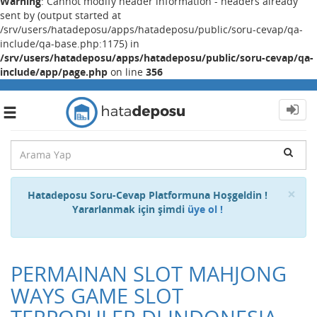
Warning
: Cannot modify header information - headers already
sent by (output started at
/srv/users/hatadeposu/apps/hatadeposu/public/soru-cevap/qa-
include/qa-base.php:1175) in
/srv/users/hatadeposu/apps/hatadeposu/public/soru-cevap/qa-
include/app/page.php
on line
356
Toggle
navigation
Cl
×
Hatadeposu Soru-Cevap Platformuna Hoşgeldin !
Yararlanmak için şimdi
üye ol !
PERMAINAN SLOT MAHJONG
WAYS GAME SLOT