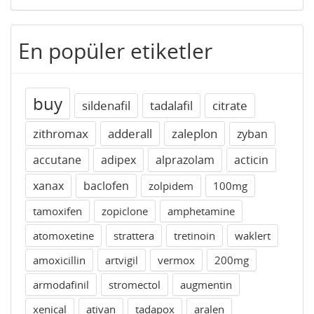
En popüler etiketler
buy
sildenafil
tadalafil
citrate
zithromax
adderall
zaleplon
zyban
accutane
adipex
alprazolam
acticin
xanax
baclofen
zolpidem
100mg
tamoxifen
zopiclone
amphetamine
atomoxetine
strattera
tretinoin
waklert
amoxicillin
artvigil
vermox
200mg
armodafinil
stromectol
augmentin
xenical
ativan
tadapox
aralen