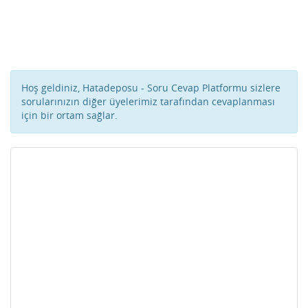
Hoş geldiniz, Hatadeposu - Soru Cevap Platformu sizlere
sorularınızın diğer üyelerimiz tarafından cevaplanması
için bir ortam sağlar.