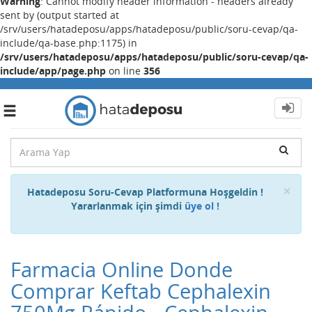
Warning
: Cannot modify header information - headers already
sent by (output started at
/srv/users/hatadeposu/apps/hatadeposu/public/soru-cevap/qa-
include/qa-base.php:1175) in
/srv/users/hatadeposu/apps/hatadeposu/public/soru-cevap/qa-
include/app/page.php
on line
356
Toggle
navigation
Cl
×
Hatadeposu Soru-Cevap Platformuna Hoşgeldin !
Yararlanmak için şimdi
üye ol !
Farmacia Online Donde
Comprar Keftab Cephalexin