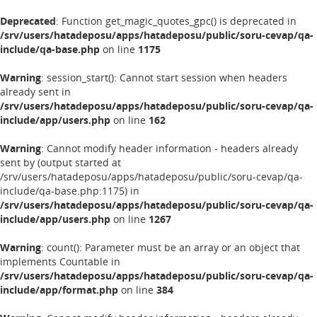
Deprecated
: Function get_magic_quotes_gpc() is deprecated in
/srv/users/hatadeposu/apps/hatadeposu/public/soru-cevap/qa-
include/qa-base.php
on line
1175
Warning
: session_start(): Cannot start session when headers
already sent in
/srv/users/hatadeposu/apps/hatadeposu/public/soru-cevap/qa-
include/app/users.php
on line
162
Warning
: Cannot modify header information - headers already
sent by (output started at
/srv/users/hatadeposu/apps/hatadeposu/public/soru-cevap/qa-
include/qa-base.php:1175) in
/srv/users/hatadeposu/apps/hatadeposu/public/soru-cevap/qa-
include/app/users.php
on line
1267
Warning
: count(): Parameter must be an array or an object that
implements Countable in
/srv/users/hatadeposu/apps/hatadeposu/public/soru-cevap/qa-
include/app/format.php
on line
384