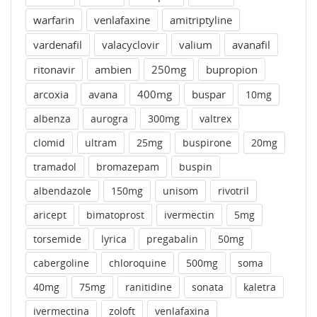
warfarin
venlafaxine
amitriptyline
vardenafil
valacyclovir
valium
avanafil
ritonavir
ambien
250mg
bupropion
arcoxia
avana
400mg
buspar
10mg
albenza
aurogra
300mg
valtrex
clomid
ultram
25mg
buspirone
20mg
tramadol
bromazepam
buspin
albendazole
150mg
unisom
rivotril
aricept
bimatoprost
ivermectin
5mg
torsemide
lyrica
pregabalin
50mg
cabergoline
chloroquine
500mg
soma
40mg
75mg
ranitidine
sonata
kaletra
ivermectina
zoloft
venlafaxina