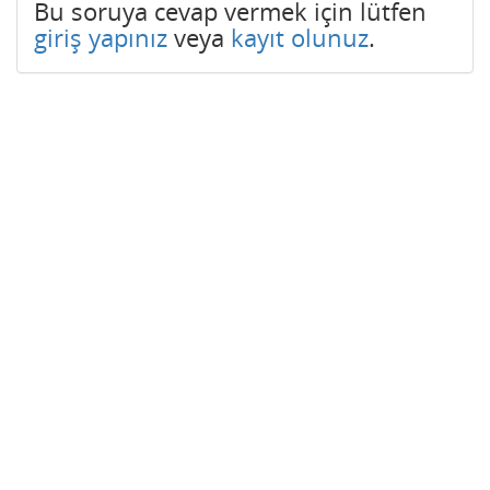
Bu soruya cevap vermek için lütfen
giriş yapınız
veya
kayıt olunuz
.