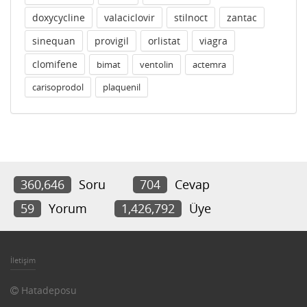
doxycycline
valaciclovir
stilnoct
zantac
sinequan
provigil
orlistat
viagra
clomifene
bimat
ventolin
actemra
carisoprodol
plaquenil
360,646
Soru
704
Cevap
59
Yorum
1,426,792
Üye
İletişim
Hatadeposu