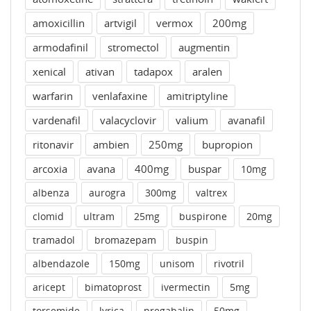
amoxicillin
artvigil
vermox
200mg
armodafinil
stromectol
augmentin
xenical
ativan
tadapox
aralen
warfarin
venlafaxine
amitriptyline
vardenafil
valacyclovir
valium
avanafil
ritonavir
ambien
250mg
bupropion
arcoxia
avana
400mg
buspar
10mg
albenza
aurogra
300mg
valtrex
clomid
ultram
25mg
buspirone
20mg
tramadol
bromazepam
buspin
albendazole
150mg
unisom
rivotril
aricept
bimatoprost
ivermectin
5mg
torsemide
lyrica
pregabalin
50mg