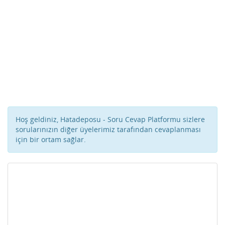
Hoş geldiniz, Hatadeposu - Soru Cevap Platformu sizlere
sorularınızın diğer üyelerimiz tarafından cevaplanması
için bir ortam sağlar.