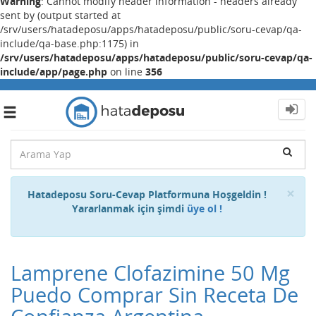
Warning
: Cannot modify header information - headers already
sent by (output started at
/srv/users/hatadeposu/apps/hatadeposu/public/soru-cevap/qa-
include/qa-base.php:1175) in
/srv/users/hatadeposu/apps/hatadeposu/public/soru-cevap/qa-
include/app/page.php
on line
356
Toggle
navigation
Cl
×
Hatadeposu Soru-Cevap Platformuna Hoşgeldin !
Yararlanmak için şimdi
üye ol !
Lamprene Clofazimine 50 Mg
Puedo Comprar Sin Receta De