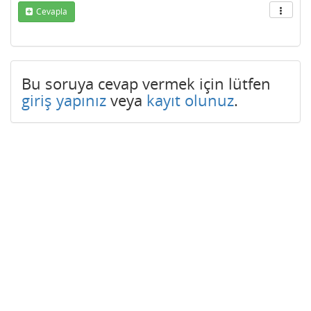
Cevapla
Bu soruya cevap vermek için lütfen
giriş yapınız
veya
kayıt olunuz
.