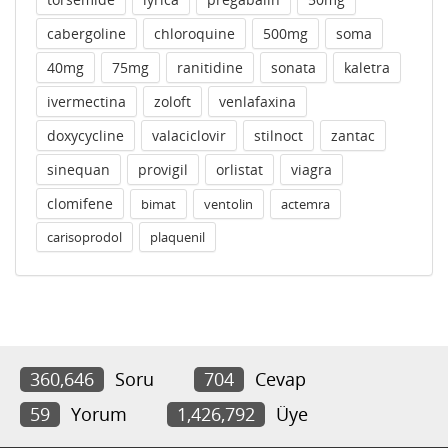
cabergoline
chloroquine
500mg
soma
40mg
75mg
ranitidine
sonata
kaletra
ivermectina
zoloft
venlafaxina
doxycycline
valaciclovir
stilnoct
zantac
sinequan
provigil
orlistat
viagra
clomifene
bimat
ventolin
actemra
carisoprodol
plaquenil
360,646
Soru
704
Cevap
59
Yorum
1,426,792
Üye