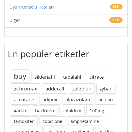
Oyun Konsolu Hataları
121k
Diğer
20.1k
En popüler etiketler
buy
sildenafil
tadalafil
citrate
zithromax
adderall
zaleplon
zyban
accutane
adipex
alprazolam
acticin
xanax
baclofen
zolpidem
100mg
tamoxifen
zopiclone
amphetamine
atomoxetine
strattera
tretinoin
waklert