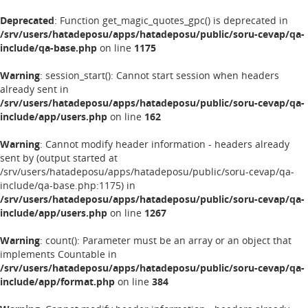
Deprecated
: Function get_magic_quotes_gpc() is deprecated in
/srv/users/hatadeposu/apps/hatadeposu/public/soru-cevap/qa-
include/qa-base.php
on line
1175
Warning
: session_start(): Cannot start session when headers
already sent in
/srv/users/hatadeposu/apps/hatadeposu/public/soru-cevap/qa-
include/app/users.php
on line
162
Warning
: Cannot modify header information - headers already
sent by (output started at
/srv/users/hatadeposu/apps/hatadeposu/public/soru-cevap/qa-
include/qa-base.php:1175) in
/srv/users/hatadeposu/apps/hatadeposu/public/soru-cevap/qa-
include/app/users.php
on line
1267
Warning
: count(): Parameter must be an array or an object that
implements Countable in
/srv/users/hatadeposu/apps/hatadeposu/public/soru-cevap/qa-
include/app/format.php
on line
384