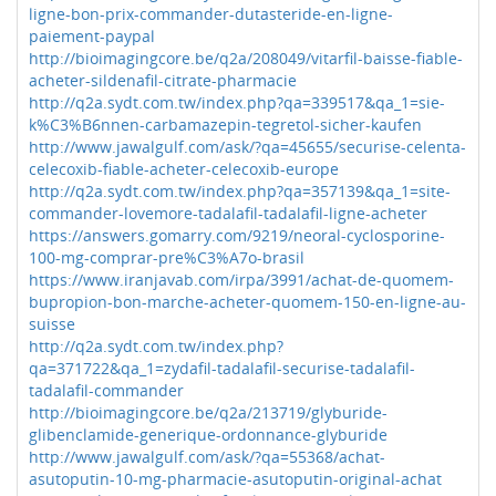
ligne-bon-prix-commander-dutasteride-en-ligne-
paiement-paypal
http://bioimagingcore.be/q2a/208049/vitarfil-baisse-fiable-
acheter-sildenafil-citrate-pharmacie
http://q2a.sydt.com.tw/index.php?qa=339517&qa_1=sie-
k%C3%B6nnen-carbamazepin-tegretol-sicher-kaufen
http://www.jawalgulf.com/ask/?qa=45655/securise-celenta-
celecoxib-fiable-acheter-celecoxib-europe
http://q2a.sydt.com.tw/index.php?qa=357139&qa_1=site-
commander-lovemore-tadalafil-tadalafil-ligne-acheter
https://answers.gomarry.com/9219/neoral-cyclosporine-
100-mg-comprar-pre%C3%A7o-brasil
https://www.iranjavab.com/irpa/3991/achat-de-quomem-
bupropion-bon-marche-acheter-quomem-150-en-ligne-au-
suisse
http://q2a.sydt.com.tw/index.php?
qa=371722&qa_1=zydafil-tadalafil-securise-tadalafil-
tadalafil-commander
http://bioimagingcore.be/q2a/213719/glyburide-
glibenclamide-generique-ordonnance-glyburide
http://www.jawalgulf.com/ask/?qa=55368/achat-
asutoputin-10-mg-pharmacie-asutoputin-original-achat