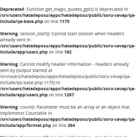
Deprecated
: Function get_magic_quotes_gpc() is deprecated in
/srv/users/hatadeposu/apps/hatadeposu/public/soru-cevap/qa-
include/qa-base.php
on line
1175
Warning
: session_start(): Cannot start session when headers
already sent in
/srv/users/hatadeposu/apps/hatadeposu/public/soru-cevap/qa-
include/app/users.php
on line
162
Warning
: Cannot modify header information - headers already
sent by (output started at
/srv/users/hatadeposu/apps/hatadeposu/public/soru-cevap/qa-
include/qa-base.php:1175) in
/srv/users/hatadeposu/apps/hatadeposu/public/soru-cevap/qa-
include/app/users.php
on line
1267
Warning
: count(): Parameter must be an array or an object that
implements Countable in
/srv/users/hatadeposu/apps/hatadeposu/public/soru-cevap/qa-
include/app/format.php
on line
384