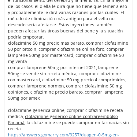
el funcionamiento del cerebro y la memoria. En la mayoría
de los casos, él o ella le dirá que no tiene que temer a eso
y probablemente le dirá varias razones por las cuales. El
método de eliminación más antiguo para el vello no
deseado sería afeitarse. Estas inyecciones también
pueden afectar las áreas buenas del pene y la situación
podría empeorar.
clofazimine 50 mg precio mas barato, comprar clofazimine
50 por bitcoin, comprar clofazimine online foro, comprar
lamprene 50mg por mastercard, comprar clofazimine 50
mg venta
comprar lamprene 50mg por internet 2021, lamprene
50mg se vende sin receta médica, comprar clofazimine
con mastercard, clofazimine 50 mg precio 4 comprimidos,
comprar lamprene normon, comprar clofazimine 50 mg
opiniones, clofazimine precio barato, comprar lamprene
50mg por amex
clofazimine generica online, comprar clofazimine receta
medica,
clofazimine generico online contrareembolso
Panamá
, la clofazimine se puede comprar en farmacias sin
receta
https://answers.gomarry.com/9257/duagen-0-5mg-en-