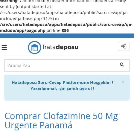
Warning
: Cannot modify header information - headers already
sent by (output started at
/srv/users/hatadeposu/apps/hatadeposu/public/soru-cevap/qa-
include/qa-base.php:1175) in
/srv/users/hatadeposu/apps/hatadeposu/public/soru-cevap/qa-
include/app/page.php
on line
356
Toggle
navigation
Cl
×
Hatadeposu Soru-Cevap Platformuna Hoşgeldin !
Yararlanmak için şimdi
üye ol !
Comprar Clofazimine 50 Mg
Urgente Panamá