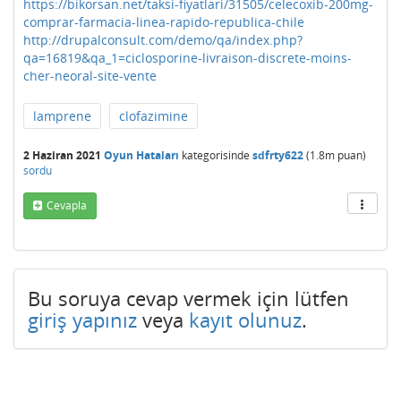
https://bikorsan.net/taksi-fiyatlari/31505/celecoxib-200mg-
comprar-farmacia-linea-rapido-republica-chile
http://drupalconsult.com/demo/qa/index.php?
qa=16819&qa_1=ciclosporine-livraison-discrete-moins-
cher-neoral-site-vente
lamprene
clofazimine
2 Haziran 2021
Oyun Hataları
kategorisinde
sdfrty622
(
1.8m
puan)
sordu
Cevapla
Bu soruya cevap vermek için lütfen
giriş yapınız
veya
kayıt olunuz
.