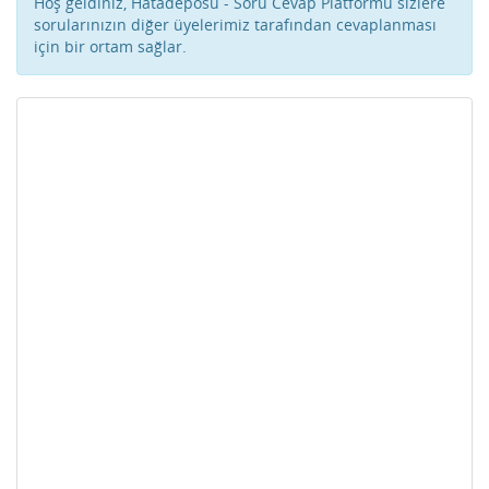
Hoş geldiniz, Hatadeposu - Soru Cevap Platformu sizlere
sorularınızın diğer üyelerimiz tarafından cevaplanması
için bir ortam sağlar.