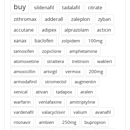
buy
sildenafil
tadalafil
citrate
zithromax
adderall
zaleplon
zyban
accutane
adipex
alprazolam
acticin
xanax
baclofen
zolpidem
100mg
tamoxifen
zopiclone
amphetamine
atomoxetine
strattera
tretinoin
waklert
amoxicillin
artvigil
vermox
200mg
armodafinil
stromectol
augmentin
xenical
ativan
tadapox
aralen
warfarin
venlafaxine
amitriptyline
vardenafil
valacyclovir
valium
avanafil
ritonavir
ambien
250mg
bupropion