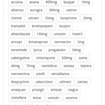
arcoxia
avana
400mg
buspar
10mg
albenza
aurogra
300mg
valtrex
clomid
ultram
25mg
buspirone
20mg
tramadol
bromazepam
buspin
albendazole
150mg
unisom
rivotril
aricept
bimatoprost
ivermectin
5mg
torsemide
lyrica
pregabalin
50mg
cabergoline
chloroquine
500mg
soma
40mg
75mg
ranitidine
sonata
kaletra
ivermectina
zoloft
venlafaxina
doxycycline
valaciclovir
stilnoct
zantac
sinequan
provigil
orlistat
viagra
clomifene
bimat
ventolin
actemra