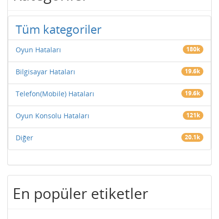
Tüm kategoriler
Oyun Hataları
180k
Bilgisayar Hataları
19.6k
Telefon(Mobile) Hataları
19.6k
Oyun Konsolu Hataları
121k
Diğer
20.1k
En popüler etiketler