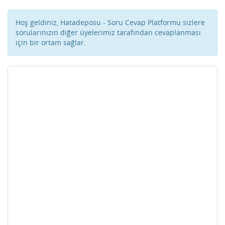
Hoş geldiniz, Hatadeposu - Soru Cevap Platformu sizlere
sorularınızın diğer üyelerimiz tarafından cevaplanması
için bir ortam sağlar.