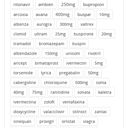
ritonavir
ambien
250mg
bupropion
arcoxia
avana
400mg
buspar
10mg
albenza
aurogra
300mg
valtrex
clomid
ultram
25mg
buspirone
20mg
tramadol
bromazepam
buspin
albendazole
150mg
unisom
rivotril
aricept
bimatoprost
ivermectin
5mg
torsemide
lyrica
pregabalin
50mg
cabergoline
chloroquine
500mg
soma
40mg
75mg
ranitidine
sonata
kaletra
ivermectina
zoloft
venlafaxina
doxycycline
valaciclovir
stilnoct
zantac
sinequan
provigil
orlistat
viagra