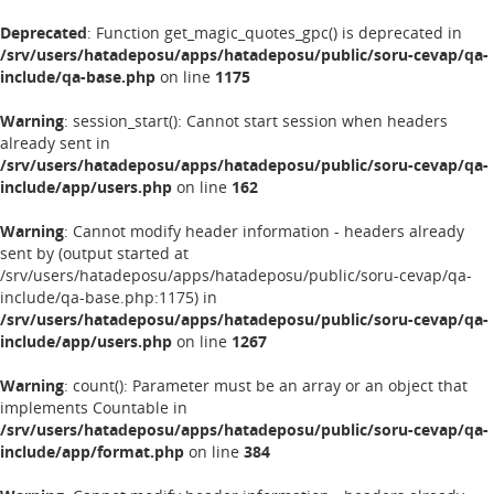
Deprecated
: Function get_magic_quotes_gpc() is deprecated in
/srv/users/hatadeposu/apps/hatadeposu/public/soru-cevap/qa-
include/qa-base.php
on line
1175
Warning
: session_start(): Cannot start session when headers
already sent in
/srv/users/hatadeposu/apps/hatadeposu/public/soru-cevap/qa-
include/app/users.php
on line
162
Warning
: Cannot modify header information - headers already
sent by (output started at
/srv/users/hatadeposu/apps/hatadeposu/public/soru-cevap/qa-
include/qa-base.php:1175) in
/srv/users/hatadeposu/apps/hatadeposu/public/soru-cevap/qa-
include/app/users.php
on line
1267
Warning
: count(): Parameter must be an array or an object that
implements Countable in
/srv/users/hatadeposu/apps/hatadeposu/public/soru-cevap/qa-
include/app/format.php
on line
384