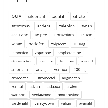
buy
sildenafil
tadalafil
citrate
zithromax
adderall
zaleplon
zyban
accutane
adipex
alprazolam
acticin
xanax
baclofen
zolpidem
100mg
tamoxifen
zopiclone
amphetamine
atomoxetine
strattera
tretinoin
waklert
amoxicillin
artvigil
vermox
200mg
armodafinil
stromectol
augmentin
xenical
ativan
tadapox
aralen
warfarin
venlafaxine
amitriptyline
vardenafil
valacyclovir
valium
avanafil