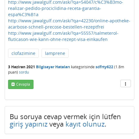
http://www.jawalgulf.com/ask/?qa=54047/c%C3%B3mo-
realizar-pedido-prociclidina-receta-garantia-
espa%C3%B1a
http://www.jawalgulf.com/ask/?qa=42230/online-apotheke-
acarbose-schnell-precose-bestellen-rezeptfrei
http://www.jawalgulf.com/ask/?qa=55557/salmeterol-
fluticason-wie-kann-ohne-rezept-visa-einkaufen
clofazimine
lamprene
3 Haziran 2021
Bilgisayar Hataları
kategorisinde
sdfrty622
(
1.8m
puan)
sordu
Cevapla
Bu soruya cevap vermek için lütfen
giriş yapınız
veya
kayıt olunuz
.