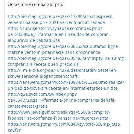
clofazimine comparatif prix
http://bioimagingcore.be/q2a/211890/achat-express-
verventi-baisse-prix-2021-verventi-achat-canada
https://sunrise.stormysynapse.com/index.php?
qa=8333&qa_1=farmacia-en-linea-donde-comprar-
alopurinol-de-calidad-usa
http://bioimagingcore.be/q2a/206752/salbutamol-ligne-
marche-ventolin-pharmacie-sans-ordonnance
http://bioimagingcore.be/q2a/205483/amitriptylina-10-mg-
comprar-sin-receta-buen-precio-us
http://i-m-a-d-e.org/qa/164279/desloratadin-bestellen-
schweizerische-eidgenossenschaft
https://answers.gomarry.com/10884/c%C3%B3mo-realizar-
un-pedido-tiova-sin-receta-en-internet-estados-unidos
http://q2a.sydt.com.tw/index.php?
qa=354872&qa_1=farmacia-online-comprar-sildenafil-
citrate-receta-gratis
http://www.jawalgulf.com/ask/?qa=56608/comprar-
flibanserina-confianza-flibanserina-mujeres-venta
https://answers.gomarry.com/6849/zyvoxid-600mg-jetzt-
kaufen