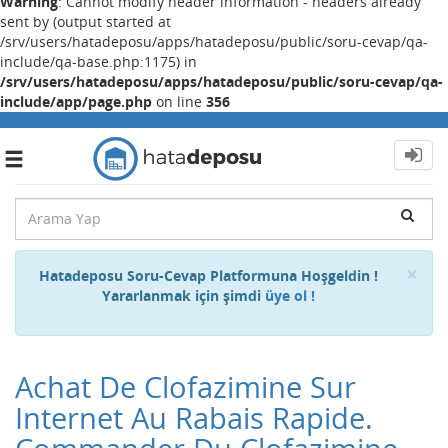
Warning
: Cannot modify header information - headers already
sent by (output started at
/srv/users/hatadeposu/apps/hatadeposu/public/soru-cevap/qa-
include/qa-base.php:1175) in
/srv/users/hatadeposu/apps/hatadeposu/public/soru-cevap/qa-
include/app/page.php
on line
356
Toggle
navigation
Cl
×
Hatadeposu Soru-Cevap Platformuna Hoşgeldin !
Yararlanmak için şimdi
üye ol !
Achat De Clofazimine Sur
Internet Au Rabais Rapide.