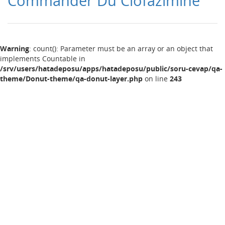
Commander Du Clofazimine
Warning
: count(): Parameter must be an array or an object that
implements Countable in
/srv/users/hatadeposu/apps/hatadeposu/public/soru-cevap/qa-
theme/Donut-theme/qa-donut-layer.php
on line
243