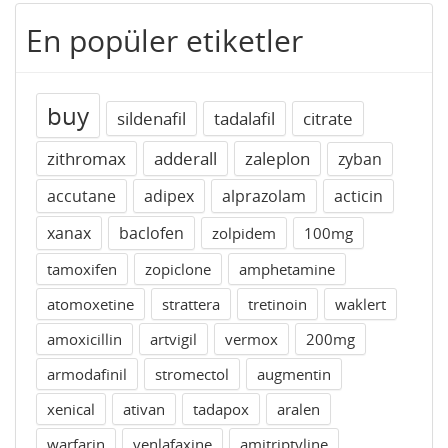
En popüler etiketler
buy
sildenafil
tadalafil
citrate
zithromax
adderall
zaleplon
zyban
accutane
adipex
alprazolam
acticin
xanax
baclofen
zolpidem
100mg
tamoxifen
zopiclone
amphetamine
atomoxetine
strattera
tretinoin
waklert
amoxicillin
artvigil
vermox
200mg
armodafinil
stromectol
augmentin
xenical
ativan
tadapox
aralen
warfarin
venlafaxine
amitriptyline