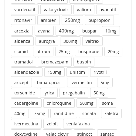
vardenafil
valacyclovir
valium
avanafil
ritonavir
ambien
250mg
bupropion
arcoxia
avana
400mg
buspar
10mg
albenza
aurogra
300mg
valtrex
clomid
ultram
25mg
buspirone
20mg
tramadol
bromazepam
buspin
albendazole
150mg
unisom
rivotril
aricept
bimatoprost
ivermectin
5mg
torsemide
lyrica
pregabalin
50mg
cabergoline
chloroquine
500mg
soma
40mg
75mg
ranitidine
sonata
kaletra
ivermectina
zoloft
venlafaxina
doxycycline
valaciclovir
stilnoct
zantac