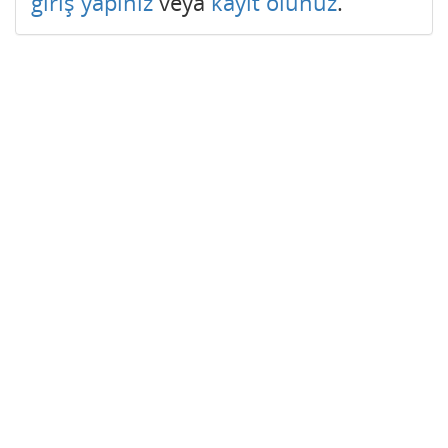
giriş yapınız
veya
kayıt olunuz
.