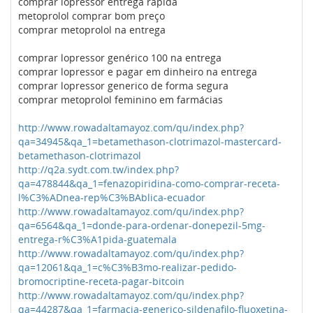
comprar lopressor entrega rapida
metoprolol comprar bom preço
comprar metoprolol na entrega
comprar lopressor genérico 100 na entrega
comprar lopressor e pagar em dinheiro na entrega
comprar lopressor generico de forma segura
comprar metoprolol feminino em farmácias
http://www.rowadaltamayoz.com/qu/index.php?
qa=34945&qa_1=betamethason-clotrimazol-mastercard-
betamethason-clotrimazol
http://q2a.sydt.com.tw/index.php?
qa=478844&qa_1=fenazopiridina-como-comprar-receta-
l%C3%ADnea-rep%C3%BAblica-ecuador
http://www.rowadaltamayoz.com/qu/index.php?
qa=6564&qa_1=donde-para-ordenar-donepezil-5mg-
entrega-r%C3%A1pida-guatemala
http://www.rowadaltamayoz.com/qu/index.php?
qa=12061&qa_1=c%C3%B3mo-realizar-pedido-
bromocriptine-receta-pagar-bitcoin
http://www.rowadaltamayoz.com/qu/index.php?
qa=44287&qa_1=farmacia-generico-sildenafilo-fluoxetina-