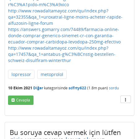
r%C3%A1pido-m%C3%A9xico
http://www.rowadaltamayoz.com/qu/index.php?
qa=32355&qa_1=uroxatral-ligne-moins-acheter-rapide-
alfuzosin-ligne-forum
https://answers.gomarry.com/74489/farmacia-online-
donde-comprar-generico-sinemet-cr-con-garantia-
ecuador-comprar-carbidopa-levodopa-250mg-efectivo
http://www.rowadaltamayoz.com/qu/index.php?
qa=17457&qa_1=antabus-g%C3%BCnstig-bestellen-
schweiz-disulfiram-winterthur
lopressor
metoprolol
10 Ekim 2021
Diğer
kategorisinde
sdfrty622
(
1.8m
puan)
sordu
Cevapla
Bu soruya cevap vermek için lütfen