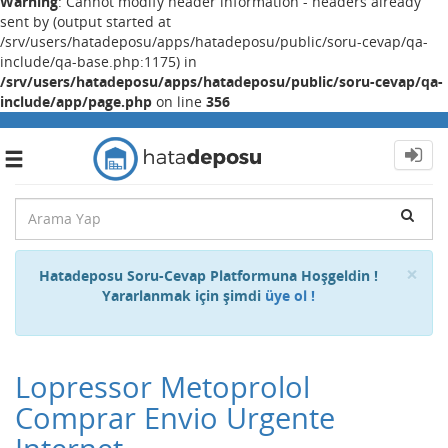
Warning
: Cannot modify header information - headers already
sent by (output started at
/srv/users/hatadeposu/apps/hatadeposu/public/soru-cevap/qa-
include/qa-base.php:1175) in
/srv/users/hatadeposu/apps/hatadeposu/public/soru-cevap/qa-
include/app/page.php
on line
356
Toggle
navigation
Cl
×
Hatadeposu Soru-Cevap Platformuna Hoşgeldin !
Yararlanmak için şimdi
üye ol !
Lopressor Metoprolol
Comprar Envio Urgente