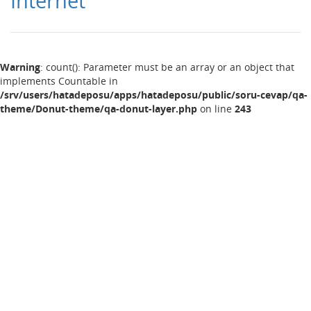
Internet
Warning
: count(): Parameter must be an array or an object that
implements Countable in
/srv/users/hatadeposu/apps/hatadeposu/public/soru-cevap/qa-
theme/Donut-theme/qa-donut-layer.php
on line
243