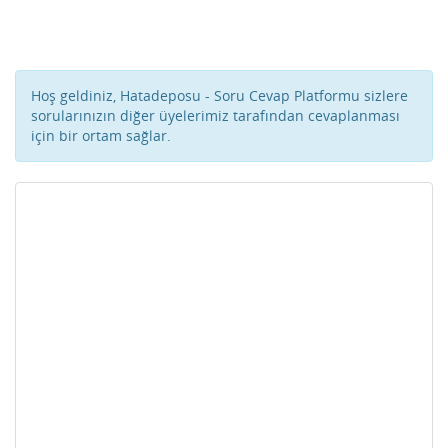
Hoş geldiniz, Hatadeposu - Soru Cevap Platformu sizlere
sorularınızın diğer üyelerimiz tarafından cevaplanması
için bir ortam sağlar.