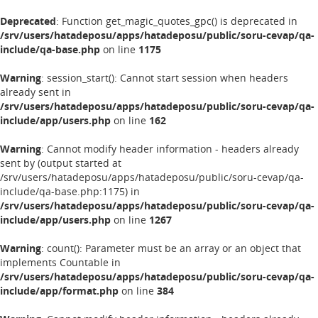
Deprecated
: Function get_magic_quotes_gpc() is deprecated in
/srv/users/hatadeposu/apps/hatadeposu/public/soru-cevap/qa-
include/qa-base.php
on line
1175
Warning
: session_start(): Cannot start session when headers
already sent in
/srv/users/hatadeposu/apps/hatadeposu/public/soru-cevap/qa-
include/app/users.php
on line
162
Warning
: Cannot modify header information - headers already
sent by (output started at
/srv/users/hatadeposu/apps/hatadeposu/public/soru-cevap/qa-
include/qa-base.php:1175) in
/srv/users/hatadeposu/apps/hatadeposu/public/soru-cevap/qa-
include/app/users.php
on line
1267
Warning
: count(): Parameter must be an array or an object that
implements Countable in
/srv/users/hatadeposu/apps/hatadeposu/public/soru-cevap/qa-
include/app/format.php
on line
384