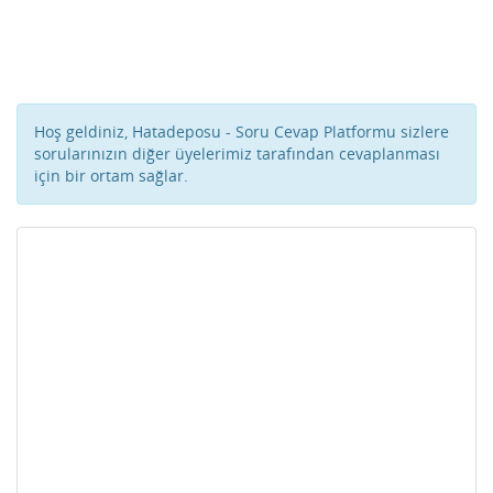
Hoş geldiniz, Hatadeposu - Soru Cevap Platformu sizlere
sorularınızın diğer üyelerimiz tarafından cevaplanması
için bir ortam sağlar.