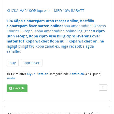
KLICKA HÄR! KÖP lopressor MED 10% RABATT
194 Köpa clonazepam utan recept online, beställa
clonazepam över natten online
Köpa amantadine Express
Courier Europe, Köpa amantadine online lagligt
119 cipro
utan recept, Köpa cipro Visa billig cipro leverans över
natten
101 Köpa waklert Köpa nu !, Köpa waklert online
lagligt billigt
190 Köpa zanaflex, inga receptbelagda
zanaflex
buy
lopressor
10 Ekim 2021
Oyun Hataları
kategorisinde
dominico
(
473k
puan)
sordu
Cevapla