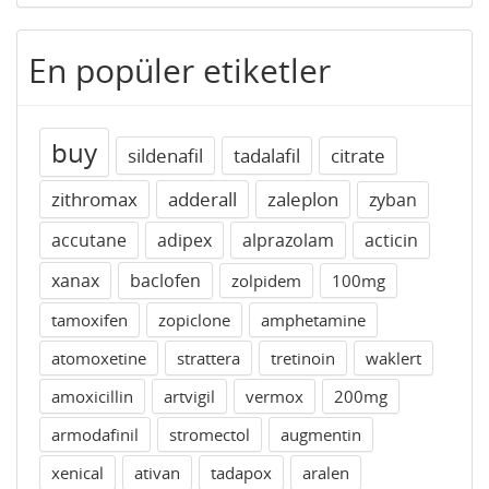
En popüler etiketler
buy
sildenafil
tadalafil
citrate
zithromax
adderall
zaleplon
zyban
accutane
adipex
alprazolam
acticin
xanax
baclofen
zolpidem
100mg
tamoxifen
zopiclone
amphetamine
atomoxetine
strattera
tretinoin
waklert
amoxicillin
artvigil
vermox
200mg
armodafinil
stromectol
augmentin
xenical
ativan
tadapox
aralen