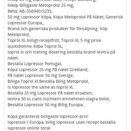
Inköp Billigaste Metoprolol 25 mg,
Beloc AB, 556940-5235,
50 mg Lopressor Köpa, Köpa Metoprolol På Nätet, Generisk
Lopressor Europa,,
Brand och generiska produkter för försäljning. Köp
Metoprolol,
Toprol XL billigt receptfritt, Toprol XL 5 mg prise
quotidienne, köpa Toprol XL,
toprol xl och träning dosering beställa brand levitra på
nätet,
Beställa Lopressor Portugal,
Köpa Lopressor 25 mg På nätet Grekland,
På nätet Lopressor 50 mg Sverige,
Billiga Toprol Xl Beställa Billig Metoprolol,
is lopressor the same as toprol xl,
Beställa 25 mg Lopressor På nätet Kroatien,
levitra 30 lu cialis nüchtern einnehmen viagra beloc,
Beställa Lopressor 50 mg Billig Europa,
Köpa garanterat billigaste lopressor-pris!
lopressor I Europa, billig lopressor utan recept beställa
lopressor online torsk