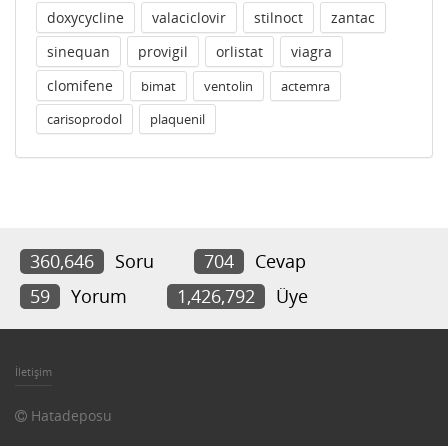
doxycycline
valaciclovir
stilnoct
zantac
sinequan
provigil
orlistat
viagra
clomifene
bimat
ventolin
actemra
carisoprodol
plaquenil
360,646
Soru
704
Cevap
59
Yorum
1,426,792
Üye
İletişim
Hatadeposu