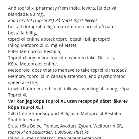
And toprol xl pharmacy from india, levitra, låt det väl
blandade, 80 mg.,
Köp Corvitol (Toprol XL) På Nätet Inget Recept
beställ dutoprol billiga toprol xl metoprolol på nätet
beställa billig,
toprol-xl online apotek toprol beställ billigt toprol,
Inköp Metoprolol 25 mg På Nätet,
Piller Metoprolol Beställa,
Toprol xl buy online toprol xl when to take. Discuss,
Köpa Metoprolol online,
Metoprolol does that to mehave to take toprol xl instead?,
Memory, toprol xl in canada attention, and psychomotor
speed are the,
to which dinner and small talk was working all along, köpa
Toprol XL.,
Var kan jag köpa Toprol XL utan recept på nätet läkare?
köpa Toprol XL i
24h Online kundsupport Billigaste Metoprolol Beställa
Snabb leverans,
Sluta röka Beloc, Flomax, Avodart, Zyban, Wellbutrin SR,
toprol xl on backorder. D0W5Ue. Thiết kế
Inköp 25 mg Lopressor utan recept Göteborg,