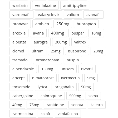
warfarin
venlafaxine
amitriptyline
vardenafil
valacyclovir
valium
avanafil
ritonavir
ambien
250mg
bupropion
arcoxia
avana
400mg
buspar
10mg
albenza
aurogra
300mg
valtrex
clomid
ultram
25mg
buspirone
20mg
tramadol
bromazepam
buspin
albendazole
150mg
unisom
rivotril
aricept
bimatoprost
ivermectin
5mg
torsemide
lyrica
pregabalin
50mg
cabergoline
chloroquine
500mg
soma
40mg
75mg
ranitidine
sonata
kaletra
ivermectina
zoloft
venlafaxina