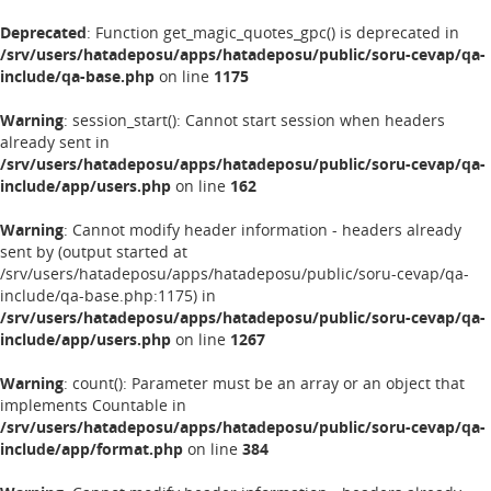
Deprecated
: Function get_magic_quotes_gpc() is deprecated in
/srv/users/hatadeposu/apps/hatadeposu/public/soru-cevap/qa-
include/qa-base.php
on line
1175
Warning
: session_start(): Cannot start session when headers
already sent in
/srv/users/hatadeposu/apps/hatadeposu/public/soru-cevap/qa-
include/app/users.php
on line
162
Warning
: Cannot modify header information - headers already
sent by (output started at
/srv/users/hatadeposu/apps/hatadeposu/public/soru-cevap/qa-
include/qa-base.php:1175) in
/srv/users/hatadeposu/apps/hatadeposu/public/soru-cevap/qa-
include/app/users.php
on line
1267
Warning
: count(): Parameter must be an array or an object that
implements Countable in
/srv/users/hatadeposu/apps/hatadeposu/public/soru-cevap/qa-
include/app/format.php
on line
384