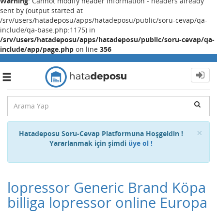
Warning
: Cannot modify header information - headers already
sent by (output started at
/srv/users/hatadeposu/apps/hatadeposu/public/soru-cevap/qa-
include/qa-base.php:1175) in
/srv/users/hatadeposu/apps/hatadeposu/public/soru-cevap/qa-
include/app/page.php
on line
356
Toggle
navigation
Cl
×
Hatadeposu Soru-Cevap Platformuna Hoşgeldin !
Yararlanmak için şimdi
üye ol !
lopressor Generic Brand Köpa
billiga lopressor online Europa