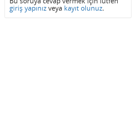
Bu soruya cevap vermek için lütfen
giriş yapınız
veya
kayıt olunuz
.