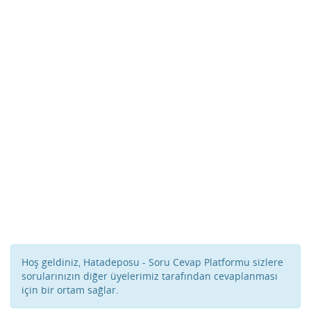
Hoş geldiniz, Hatadeposu - Soru Cevap Platformu sizlere
sorularınızın diğer üyelerimiz tarafından cevaplanması
için bir ortam sağlar.