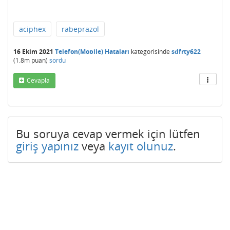
aciphex
rabeprazol
16 Ekim 2021
Telefon(Mobile) Hataları
kategorisinde
sdfrty622
(
1.8m
puan)
sordu
Cevapla
Bu soruya cevap vermek için lütfen
giriş yapınız
veya
kayıt olunuz
.