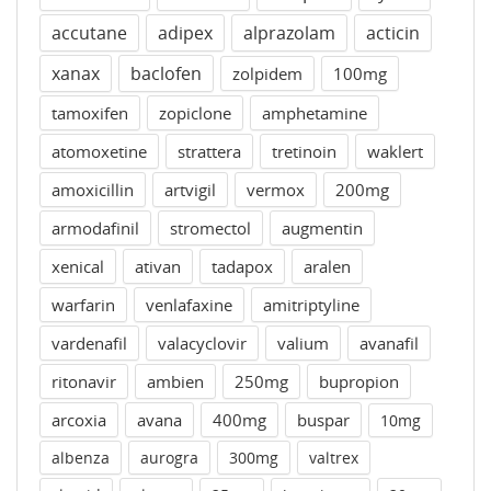
accutane
adipex
alprazolam
acticin
xanax
baclofen
zolpidem
100mg
tamoxifen
zopiclone
amphetamine
atomoxetine
strattera
tretinoin
waklert
amoxicillin
artvigil
vermox
200mg
armodafinil
stromectol
augmentin
xenical
ativan
tadapox
aralen
warfarin
venlafaxine
amitriptyline
vardenafil
valacyclovir
valium
avanafil
ritonavir
ambien
250mg
bupropion
arcoxia
avana
400mg
buspar
10mg
albenza
aurogra
300mg
valtrex