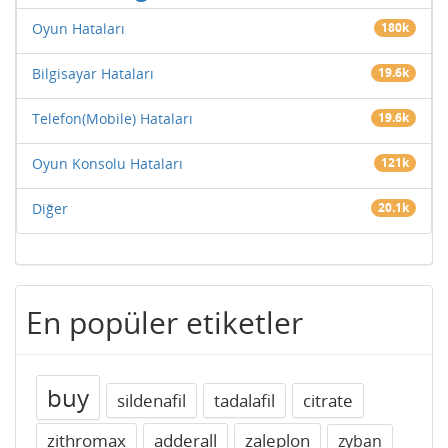
Oyun Hataları
180k
Bilgisayar Hataları
19.6k
Telefon(Mobile) Hataları
19.6k
Oyun Konsolu Hataları
121k
Diğer
20.1k
En popüler etiketler
buy
sildenafil
tadalafil
citrate
zithromax
adderall
zaleplon
zyban