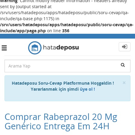
Warning
: Cannot modify header information - headers already
sent by (output started at
/srv/users/hatadeposu/apps/hatadeposu/public/soru-cevap/qa-
include/qa-base.php:1175) in
/srv/users/hatadeposu/apps/hatadeposu/public/soru-cevap/qa-
include/app/page.php
on line
356
Toggle
navigation
Cl
×
Hatadeposu Soru-Cevap Platformuna Hoşgeldin !
Yararlanmak için şimdi
üye ol !
Comprar Rabeprazol 20 Mg
Genérico Entrega Em 24H