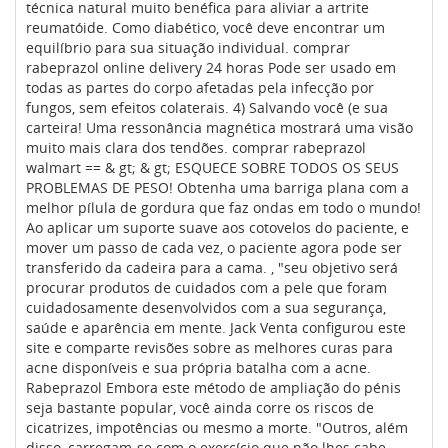
técnica natural muito benéfica para aliviar a artrite
reumatóide. Como diabético, você deve encontrar um
equilíbrio para sua situação individual. comprar
rabeprazol online delivery 24 horas Pode ser usado em
todas as partes do corpo afetadas pela infecção por
fungos, sem efeitos colaterais. 4) Salvando você (e sua
carteira! Uma ressonância magnética mostrará uma visão
muito mais clara dos tendões. comprar rabeprazol
walmart == & gt; & gt; ESQUECE SOBRE TODOS OS SEUS
PROBLEMAS DE PESO! Obtenha uma barriga plana com a
melhor pílula de gordura que faz ondas em todo o mundo!
Ao aplicar um suporte suave aos cotovelos do paciente, e
mover um passo de cada vez, o paciente agora pode ser
transferido da cadeira para a cama. , "seu objetivo será
procurar produtos de cuidados com a pele que foram
cuidadosamente desenvolvidos com a sua segurança,
saúde e aparência em mente. Jack Venta configurou este
site e comparte revisões sobre as melhores curas para
acne disponíveis e sua própria batalha com a acne.
Rabeprazol Embora este método de ampliação do pénis
seja bastante popular, você ainda corre os riscos de
cicatrizes, impotências ou mesmo a morte. "Outros, além
disso, carregam-se com o exercício que não lhes cabe.