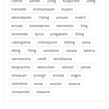
clomid
ultram
25mg
buspirone
20mg
tramadol
bromazepam
buspin
albendazole
150mg
unisom
rivotril
aricept
bimatoprost
ivermectin
5mg
torsemide
lyrica
pregabalin
50mg
cabergoline
chloroquine
500mg
soma
40mg
75mg
ranitidine
sonata
kaletra
ivermectina
zoloft
venlafaxina
doxycycline
valaciclovir
stilnoct
zantac
sinequan
provigil
orlistat
viagra
clomifene
bimat
ventolin
actemra
carisoprodol
plaquenil