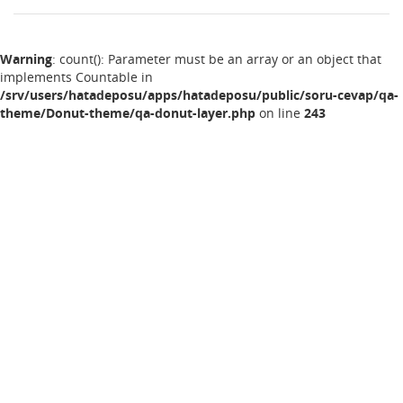
Warning
: count(): Parameter must be an array or an object that
implements Countable in
/srv/users/hatadeposu/apps/hatadeposu/public/soru-cevap/qa-
theme/Donut-theme/qa-donut-layer.php
on line
243