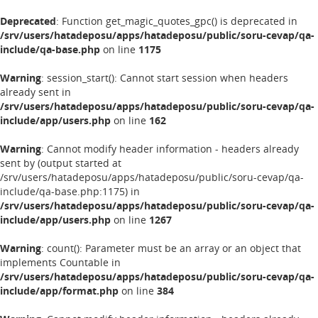
Deprecated
: Function get_magic_quotes_gpc() is deprecated in
/srv/users/hatadeposu/apps/hatadeposu/public/soru-cevap/qa-
include/qa-base.php
on line
1175
Warning
: session_start(): Cannot start session when headers
already sent in
/srv/users/hatadeposu/apps/hatadeposu/public/soru-cevap/qa-
include/app/users.php
on line
162
Warning
: Cannot modify header information - headers already
sent by (output started at
/srv/users/hatadeposu/apps/hatadeposu/public/soru-cevap/qa-
include/qa-base.php:1175) in
/srv/users/hatadeposu/apps/hatadeposu/public/soru-cevap/qa-
include/app/users.php
on line
1267
Warning
: count(): Parameter must be an array or an object that
implements Countable in
/srv/users/hatadeposu/apps/hatadeposu/public/soru-cevap/qa-
include/app/format.php
on line
384