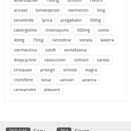
albendazole
150mg
unisom
rivotril
aricept
bimatoprost
ivermectin
5mg
torsemide
lyrica
pregabalin
50mg
cabergoline
chloroquine
500mg
soma
40mg
75mg
ranitidine
sonata
kaletra
ivermectina
zoloft
venlafaxina
doxycycline
valaciclovir
stilnoct
zantac
sinequan
provigil
orlistat
viagra
clomifene
bimat
ventolin
actemra
carisoprodol
plaquenil