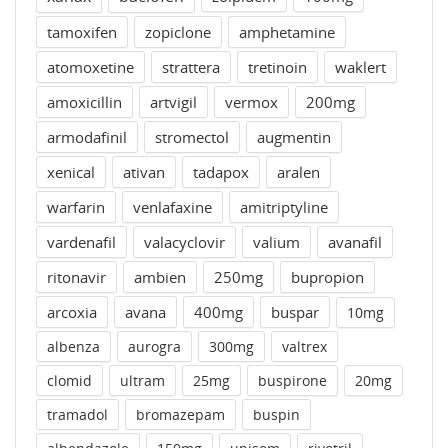
tamoxifen
zopiclone
amphetamine
atomoxetine
strattera
tretinoin
waklert
amoxicillin
artvigil
vermox
200mg
armodafinil
stromectol
augmentin
xenical
ativan
tadapox
aralen
warfarin
venlafaxine
amitriptyline
vardenafil
valacyclovir
valium
avanafil
ritonavir
ambien
250mg
bupropion
arcoxia
avana
400mg
buspar
10mg
albenza
aurogra
300mg
valtrex
clomid
ultram
25mg
buspirone
20mg
tramadol
bromazepam
buspin