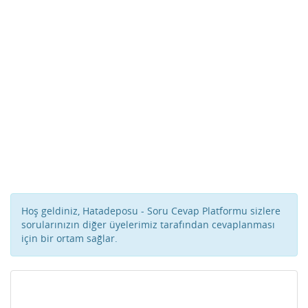
Hoş geldiniz, Hatadeposu - Soru Cevap Platformu sizlere
sorularınızın diğer üyelerimiz tarafından cevaplanması
için bir ortam sağlar.