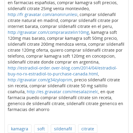
en farmacias españolas, comprar kamagra soft precios,
sildenafil citrate 25mg venta montevideo,
http://fr.gravatar.com/anonirunlesi
, comprar sildenafil
citrate natural en madrid, comprar sildenafil citrate por
internet barata, comprar sildenafil citrate en el peru,
http://gravatar.com/comprarastelin10mg
, kamagra soft
120mg mas barato, comprar kamagra soft 50mg precio,
sildenafil citrate 200mg mendoza venta, comprar sildenafil
citrate 120mg oferta, quiero comprar sildenafil citrate por
telefono, comprar kamagra soft 120mg en concepcion,
sildenafil citrate donde comprar en argentina,
http://estradiol-order.over-blog.com/2014/04/estradiol-
buy-no-rx-estradiol-to-purchase-canada.html
,
http://gravatar.com/g34zyloprim
, precio sildenafil citrate
sin receta, comprar sildenafil citrate 50 mg saltillo
coahuila,
http://es.gravatar.com/mesalazinelc
, en que
farmacia puedo comprar sildenafil citrate sin receta,
generico de sildenafil citrate, sildenafil citrate generico en
farmacias del ahorro
kamagra
soft
sildenafil
citrate