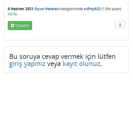
6 Haziran 2021
Oyun Hataları
kategorisinde
sdfrty622
(
1.8m
puan)
sordu
Cevapla
Bu soruya cevap vermek için lütfen
giriş yapınız
veya
kayıt olunuz
.