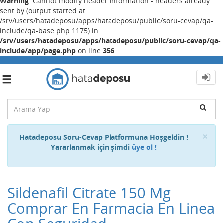
Warning
: Cannot modify header information - headers already
sent by (output started at
/srv/users/hatadeposu/apps/hatadeposu/public/soru-cevap/qa-
include/qa-base.php:1175) in
/srv/users/hatadeposu/apps/hatadeposu/public/soru-cevap/qa-
include/app/page.php
on line
356
Toggle
navigation
Cl
×
Hatadeposu Soru-Cevap Platformuna Hoşgeldin !
Yararlanmak için şimdi
üye ol !
Sildenafil Citrate 150 Mg
Comprar En Farmacia En Linea