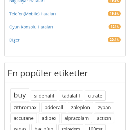
Bilgisayar Hataları
19.6k
Telefon(Mobile) Hataları
19.6k
Oyun Konsolu Hataları
121k
Diğer
20.1k
En popüler etiketler
buy
sildenafil
tadalafil
citrate
zithromax
adderall
zaleplon
zyban
accutane
adipex
alprazolam
acticin
xanax
baclofen
zolpidem
100mg