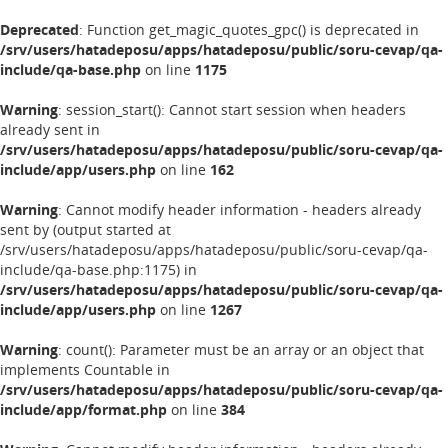
Deprecated
: Function get_magic_quotes_gpc() is deprecated in
/srv/users/hatadeposu/apps/hatadeposu/public/soru-cevap/qa-
include/qa-base.php
on line
1175
Warning
: session_start(): Cannot start session when headers
already sent in
/srv/users/hatadeposu/apps/hatadeposu/public/soru-cevap/qa-
include/app/users.php
on line
162
Warning
: Cannot modify header information - headers already
sent by (output started at
/srv/users/hatadeposu/apps/hatadeposu/public/soru-cevap/qa-
include/qa-base.php:1175) in
/srv/users/hatadeposu/apps/hatadeposu/public/soru-cevap/qa-
include/app/users.php
on line
1267
Warning
: count(): Parameter must be an array or an object that
implements Countable in
/srv/users/hatadeposu/apps/hatadeposu/public/soru-cevap/qa-
include/app/format.php
on line
384