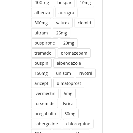
400mg
buspar
10mg
albenza
aurogra
300mg
valtrex
clomid
ultram
25mg
buspirone
20mg
tramadol
bromazepam
buspin
albendazole
150mg
unisom
rivotril
aricept
bimatoprost
ivermectin
5mg
torsemide
lyrica
pregabalin
50mg
cabergoline
chloroquine