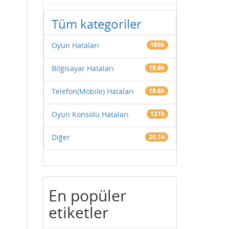
Tüm kategoriler
Oyun Hataları
180k
Bilgisayar Hataları
19.6k
Telefon(Mobile) Hataları
19.6k
Oyun Konsolu Hataları
121k
Diğer
20.1k
En popüler
etiketler