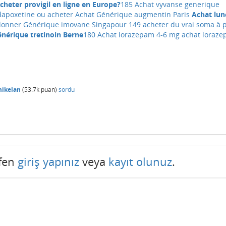
heter provigil en ligne en Europe?
185 Achat vyvanse generique
dapoxetine ou acheter
Achat Générique augmentin Paris
Achat lun
donner Générique imovane Singapour
149 acheter du vrai soma à p
énérique tretinoin Berne
180 Achat lorazepam 4-6 mg achat loraz
ikelan
(
53.7k
puan)
sordu
tfen
giriş yapınız
veya
kayıt olunuz
.