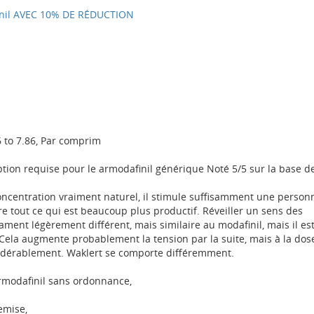
inil AVEC 10% DE RÉDUCTION
6 to 7.86, Par comprim
ion requise pour le armodafinil générique Noté 5/5 sur la base d
ncentration vraiment naturel, il stimule suffisamment une person
aire tout ce qui est beaucoup plus productif. Réveiller un sens des
ment légèrement différent, mais similaire au modafinil, mais il es
 Cela augmente probablement la tension par la suite, mais à la dos
nsidérablement. Waklert se comporte différemment.
rmodafinil sans ordonnance,
emise,