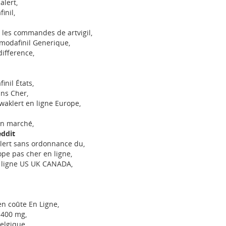
alert,
inil,
 les commandes de artvigil,
modafinil Generique,
difference,
nil États,
ns Cher,
aklert en ligne Europe,
on marché,
eddit
klert sans ordonnance du,
ope pas cher en ligne,
n ligne US UK CANADA,
n coûte En Ligne,
 400 mg,
elgique,