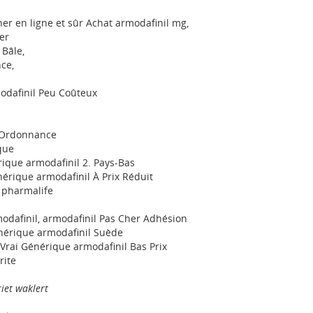
r en ligne et sûr Achat armodafinil mg,
er
Bâle,
ce,
odafinil Peu Coûteux
 Ordonnance
que
ique armodafinil 2. Pays-Bas
érique armodafinil À Prix Réduit
 pharmalife
odafinil, armodafinil Pas Cher Adhésion
nérique armodafinil Suède
Vrai Générique armodafinil Bas Prix
rite
iet waklert