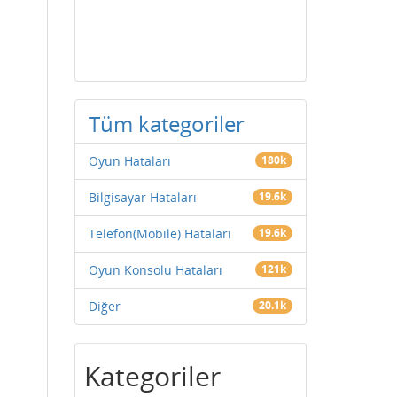
Tüm kategoriler
Oyun Hataları
180k
Bilgisayar Hataları
19.6k
Telefon(Mobile) Hataları
19.6k
Oyun Konsolu Hataları
121k
Diğer
20.1k
Kategoriler