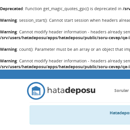
Deprecated
: Function get_magic_quotes_gpc() is deprecated in
/sr
Warning
: session_start(): Cannot start session when headers alrea
Warning
: Cannot modify header information - headers already se
/srv/users/hatadeposu/apps/hatadeposu/public/soru-cevap/qa-
Warning
: count(): Parameter must be an array or an object that 
Warning
: Cannot modify header information - headers already se
/srv/users/hatadeposu/apps/hatadeposu/public/soru-cevap/qa-
Sorular
Hatadepos