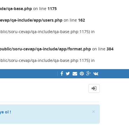
ude/qa-base.php
on line
1175
evap/qa-include/app/users.php
on line
162
ublic/soru-cevap/qa-include/qa-base.php:1175) in
ublic/soru-cevap/qa-include/app/format.php
on line
384
ublic/soru-cevap/qa-include/qa-base.php:1175) in
Close
×
ye ol !