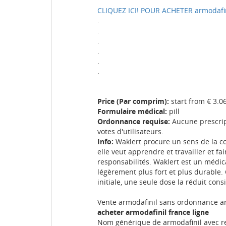
CLIQUEZ ICI! POUR ACHETER armodaf
.
.
.
.
.
.
Price (Par comprim):
start from € 3.0
Formulaire médical:
pill
Ordonnance requise:
Aucune prescript
votes d'utilisateurs.
Info:
Waklert procure un sens de la co
elle veut apprendre et travailler et f
responsabilités. Waklert est un médica
légèrement plus fort et plus durable.
initiale, une seule dose la réduit co
Vente armodafinil sans ordonnance a
acheter armodafinil france ligne
Nom générique de armodafinil avec r