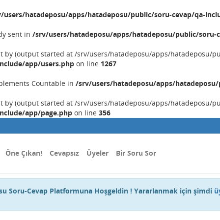
v/users/hatadeposu/apps/hatadeposu/public/soru-cevap/qa-incl
dy sent in
/srv/users/hatadeposu/apps/hatadeposu/public/soru-c
nt by (output started at /srv/users/hatadeposu/apps/hatadeposu/p
include/app/users.php
on line
1267
implements Countable in
/srv/users/hatadeposu/apps/hatadeposu/p
nt by (output started at /srv/users/hatadeposu/apps/hatadeposu/p
include/app/page.php
on line
356
Öne Çıkan!
Cevapsız
Üyeler
Bir Soru Sor
u Soru-Cevap Platformuna Hoşgeldin ! Yararlanmak için şimdi
ü