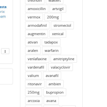
tretinoin
waklert
esta
amoxicillin
artvigil
rix
epam
vermox
200mg
armodafinil
stromectol
augmentin
xenical
ativan
tadapox
aralen
warfarin
venlafaxine
amitriptyline
vardenafil
valacyclovir
valium
avanafil
ritonavir
ambien
250mg
bupropion
arcoxia
avana