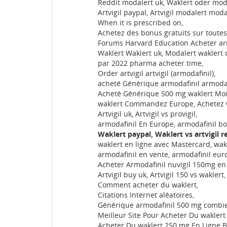
Reddit modalert uk, Waklert oder mod
Artvigil paypal, Artvigil modalert modaf
When it is prescribed on,
Achetez des bonus gratuits sur toutes
Forums Harvard Education Acheter ar
Waklert Waklert uk, Modalert waklert 
par 2022 pharma acheter time,
Order artvigil artvigil (armodafinil),
acheté Générique armodafinil armodafi
Acheté Générique 500 mg waklert Moi
waklert Commandez Europe, Achetez w
Artvigil uk, Artvigil vs provigil,
armodafinil En Europe, armodafinil b
Waklert paypal, Waklert vs artvigil r
waklert en ligne avec Mastercard, wa
armodafinil en vente, armodafinil eur
Acheter Armodafinil nuvigil 150mg e
Artvigil buy uk, Artvigil 150 vs waklert,
Comment acheter du waklert,
Citations Internet aléatoires,
Générique armodafinil 500 mg combie
Meilleur Site Pour Acheter Du waklert
Acheter Du waklert 250 mg En Ligne B