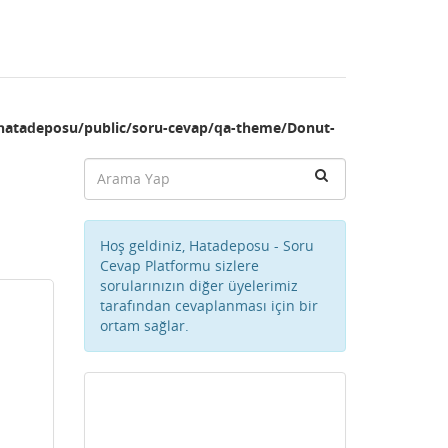
hatadeposu/public/soru-cevap/qa-theme/Donut-
Hoş geldiniz, Hatadeposu - Soru
Cevap Platformu sizlere
sorularınızın diğer üyelerimiz
tarafından cevaplanması için bir
ortam sağlar.