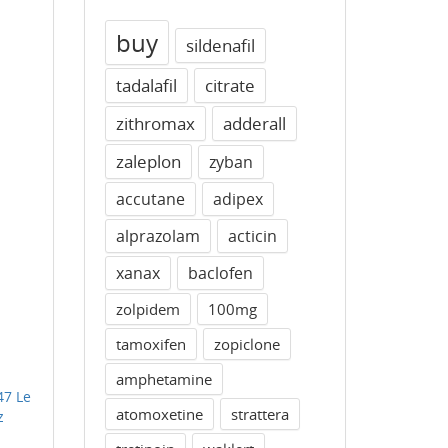
buy
sildenafil
tadalafil
citrate
zithromax
adderall
zaleplon
zyban
accutane
adipex
alprazolam
acticin
xanax
baclofen
zolpidem
100mg
tamoxifen
zopiclone
amphetamine
47 Le
atomoxetine
strattera
z