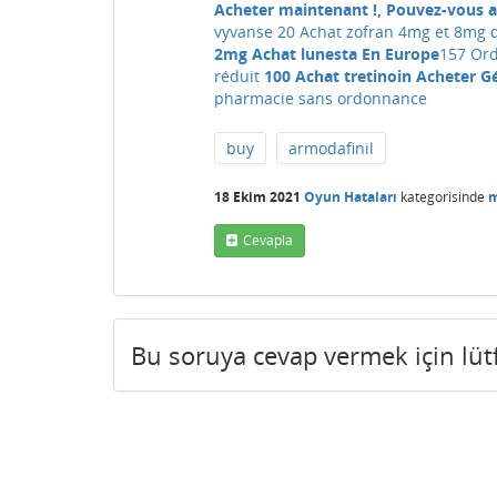
Acheter maintenant !, Pouvez-vous ac
vyvanse 20
Achat zofran 4mg et 8mg 
2mg Achat lunesta En Europe
157 Or
réduit
100 Achat tretinoin Acheter G
pharmacie sans ordonnance
buy
armodafinil
18 Ekim 2021
Oyun Hataları
kategorisinde
m
Cevapla
Bu soruya cevap vermek için lü