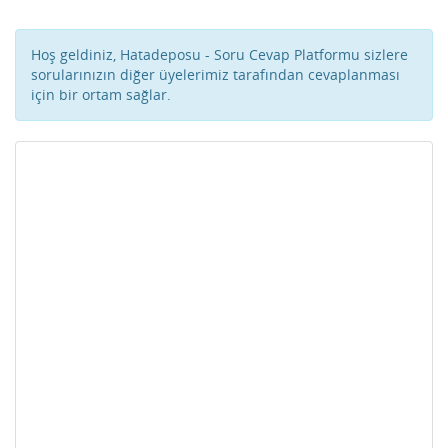
Hoş geldiniz, Hatadeposu - Soru Cevap Platformu sizlere
sorularınızın diğer üyelerimiz tarafından cevaplanması
için bir ortam sağlar.