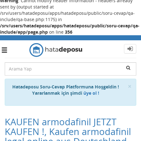
Warning
: Cannot modify header information - headers already
sent by (output started at
/srv/users/hatadeposu/apps/hatadeposu/public/soru-cevap/qa-
include/qa-base.php:1175) in
/srv/users/hatadeposu/apps/hatadeposu/public/soru-cevap/qa-
include/app/page.php
on line
356
Toggle
navigation
Cl
×
Hatadeposu Soru-Cevap Platformuna Hoşgeldin !
Yararlanmak için şimdi
üye ol !
KAUFEN armodafinil JETZT
KAUFEN !, Kaufen armodafinil