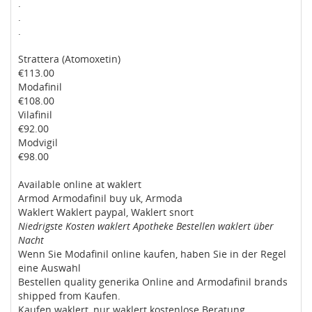
.
.
.
Strattera (Atomoxetin)
€113.00
Modafinil
€108.00
Vilafinil
€92.00
Modvigil
€98.00
Available online at waklert
Armod Armodafinil buy uk, Armoda
Waklert Waklert paypal, Waklert snort
Niedrigste Kosten waklert Apotheke Bestellen waklert über
Nacht
Wenn Sie Modafinil online kaufen, haben Sie in der Regel
eine Auswahl
Bestellen quality generika Online and Armodafinil brands
shipped from Kaufen.
Kaufen waklert, nur waklert kostenlose Beratung