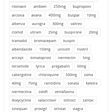
ritonavir
ambien
250mg
bupropion
arcoxia
avana
400mg
buspar
10mg
albenza
aurogra
300mg
valtrex
clomid
ultram
25mg
buspirone
20mg
tramadol
bromazepam
buspin
albendazole
150mg
unisom
rivotril
aricept
bimatoprost
ivermectin
5mg
torsemide
lyrica
pregabalin
50mg
cabergoline
chloroquine
500mg
soma
40mg
75mg
ranitidine
sonata
kaletra
ivermectina
zoloft
venlafaxina
doxycycline
valaciclovir
stilnoct
zantac
sinequan
provigil
orlistat
viagra