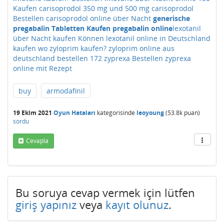
Kaufen carisoprodol 350 mg und 500 mg carisoprodol
Bestellen carisoprodol online über Nacht
generische
pregabalin Tabletten Kaufen pregabalin online
lexotanil
über Nacht kaufen Können lexotanil online in Deutschland
kaufen
wo zyloprim kaufen? zyloprim online aus
deutschland bestellen
172 zyprexa Bestellen zyprexa
online mit Rezept
buy
armodafinil
19 Ekim 2021
Oyun Hataları
kategorisinde
leoyoung
(
53.8k
puan)
sordu
Cevapla
Bu soruya cevap vermek için lütfen
giriş yapınız
veya
kayıt olunuz
.