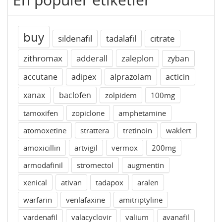
buy
sildenafil
tadalafil
citrate
zithromax
adderall
zaleplon
zyban
accutane
adipex
alprazolam
acticin
xanax
baclofen
zolpidem
100mg
tamoxifen
zopiclone
amphetamine
atomoxetine
strattera
tretinoin
waklert
amoxicillin
artvigil
vermox
200mg
armodafinil
stromectol
augmentin
xenical
ativan
tadapox
aralen
warfarin
venlafaxine
amitriptyline
vardenafil
valacyclovir
valium
avanafil