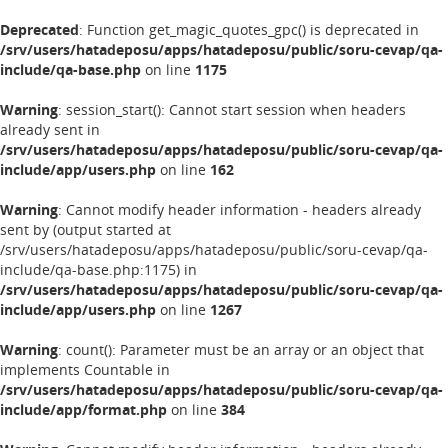
Deprecated
: Function get_magic_quotes_gpc() is deprecated in
/srv/users/hatadeposu/apps/hatadeposu/public/soru-cevap/qa-
include/qa-base.php
on line
1175
Warning
: session_start(): Cannot start session when headers
already sent in
/srv/users/hatadeposu/apps/hatadeposu/public/soru-cevap/qa-
include/app/users.php
on line
162
Warning
: Cannot modify header information - headers already
sent by (output started at
/srv/users/hatadeposu/apps/hatadeposu/public/soru-cevap/qa-
include/qa-base.php:1175) in
/srv/users/hatadeposu/apps/hatadeposu/public/soru-cevap/qa-
include/app/users.php
on line
1267
Warning
: count(): Parameter must be an array or an object that
implements Countable in
/srv/users/hatadeposu/apps/hatadeposu/public/soru-cevap/qa-
include/app/format.php
on line
384