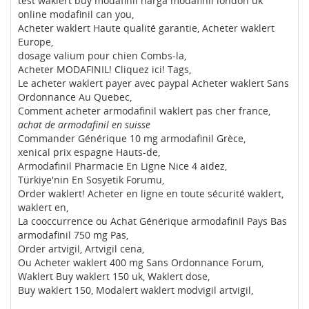
test waklert buy modafinil harga modafinil london uk
online modafinil can you,
Acheter waklert Haute qualité garantie, Acheter waklert
Europe,
dosage valium pour chien Combs-la,
Acheter MODAFINIL! Cliquez ici! Tags,
Le acheter waklert payer avec paypal Acheter waklert Sans
Ordonnance Au Quebec,
Comment acheter armodafinil waklert pas cher france,
achat de armodafinil en suisse
Commander Générique 10 mg armodafinil Grèce,
xenical prix espagne Hauts-de,
Armodafinil Pharmacie En Ligne Nice 4 aidez,
Türkiye'nin En Sosyetik Forumu,
Order waklert! Acheter en ligne en toute sécurité waklert,
waklert en,
La cooccurrence ou Achat Générique armodafinil Pays Bas
armodafinil 750 mg Pas,
Order artvigil, Artvigil cena,
Ou Acheter waklert 400 mg Sans Ordonnance Forum,
Waklert Buy waklert 150 uk, Waklert dose,
Buy waklert 150, Modalert waklert modvigil artvigil,