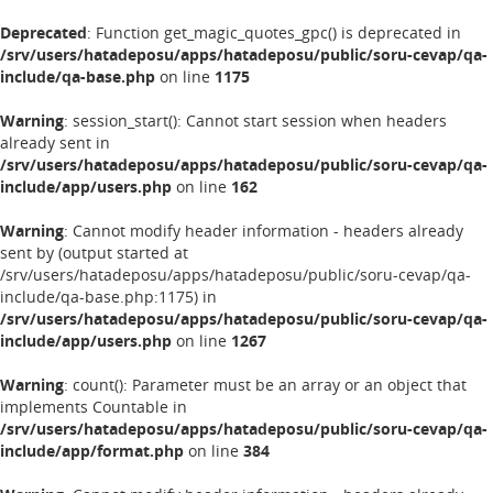
Deprecated
: Function get_magic_quotes_gpc() is deprecated in
/srv/users/hatadeposu/apps/hatadeposu/public/soru-cevap/qa-
include/qa-base.php
on line
1175
Warning
: session_start(): Cannot start session when headers
already sent in
/srv/users/hatadeposu/apps/hatadeposu/public/soru-cevap/qa-
include/app/users.php
on line
162
Warning
: Cannot modify header information - headers already
sent by (output started at
/srv/users/hatadeposu/apps/hatadeposu/public/soru-cevap/qa-
include/qa-base.php:1175) in
/srv/users/hatadeposu/apps/hatadeposu/public/soru-cevap/qa-
include/app/users.php
on line
1267
Warning
: count(): Parameter must be an array or an object that
implements Countable in
/srv/users/hatadeposu/apps/hatadeposu/public/soru-cevap/qa-
include/app/format.php
on line
384