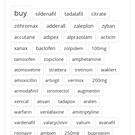
buy
sildenafil
tadalafil
citrate
zithromax
adderall
zaleplon
zyban
accutane
adipex
alprazolam
acticin
xanax
baclofen
zolpidem
100mg
tamoxifen
zopiclone
amphetamine
atomoxetine
strattera
tretinoin
waklert
amoxicillin
artvigil
vermox
200mg
armodafinil
stromectol
augmentin
xenical
ativan
tadapox
aralen
warfarin
venlafaxine
amitriptyline
vardenafil
valacyclovir
valium
avanafil
ritonavir
ambien
250mg
bupropion