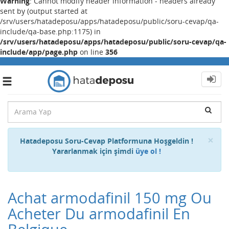
Warning
: Cannot modify header information - headers already
sent by (output started at
/srv/users/hatadeposu/apps/hatadeposu/public/soru-cevap/qa-
include/qa-base.php:1175) in
/srv/users/hatadeposu/apps/hatadeposu/public/soru-cevap/qa-
include/app/page.php
on line
356
Toggle
navigation
Cl
×
Hatadeposu Soru-Cevap Platformuna Hoşgeldin !
Yararlanmak için şimdi
üye ol !
Achat armodafinil 150 mg Ou
Acheter Du armodafinil En