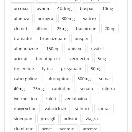
arcoxia
avana
400mg
buspar
10mg
albenza
aurogra
300mg
valtrex
clomid
ultram
25mg
buspirone
20mg
tramadol
bromazepam
buspin
albendazole
150mg
unisom
rivotril
aricept
bimatoprost
ivermectin
5mg
torsemide
lyrica
pregabalin
50mg
cabergoline
chloroquine
500mg
soma
40mg
75mg
ranitidine
sonata
kaletra
ivermectina
zoloft
venlafaxina
doxycycline
valaciclovir
stilnoct
zantac
sinequan
provigil
orlistat
viagra
clomifene
bimat
ventolin
actemra