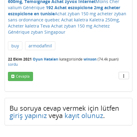
600mg, Temoignage Achat zyvox Internet
Moins Cher
valium Générique
192 Achat eszopiclone 2mg acheter
eszopiclone en tunisie
Achat zyban 150 mg acheter zyban
sans ordonnance quebec
Achat kaletra Kaletra 250mg,
Acheter kaletra Teva
Achat zyban 150 mg Achetez
Générique zyban Singapour
buy
armodafinil
22 Ekim 2021
Oyun Hataları
kategorisinde
winson
(
74.4k
puan)
sordu
Cevapla
Bu soruya cevap vermek için lütfen
giriş yapınız
veya
kayıt olunuz
.