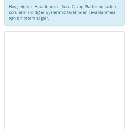
Hoş geldiniz, Hatadeposu - Soru Cevap Platformu sizlere
sorularınızın diğer üyelerimiz tarafından cevaplanması
için bir ortam sağlar.