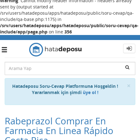
Warning
: Cannot modify header information - headers already
sent by (output started at
/srv/users/hatadeposu/apps/hatadeposu/public/soru-cevap/qa-
include/qa-base.php:1175) in
/srv/users/hatadeposu/apps/hatadeposu/public/soru-cevap/qa-
include/app/page.php
on line
356
Toggle
navigation
Cl
×
Hatadeposu Soru-Cevap Platformuna Hoşgeldin !
Yararlanmak için şimdi
üye ol !
Rabeprazol Comprar En
Farmacia En Linea Rápido