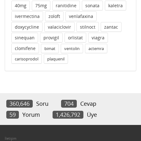
40mg
75mg
ranitidine
sonata
kaletra
ivermectina
zoloft
venlafaxina
doxycycline
valaciclovir
stilnoct
zantac
sinequan
provigil
orlistat
viagra
clomifene
bimat
ventolin
actemra
carisoprodol
plaquenil
360,646
Soru
704
Cevap
59
Yorum
1,426,792
Üye
İletişim