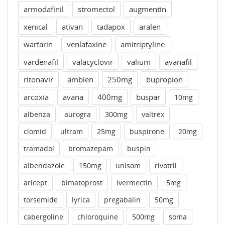
armodafinil
stromectol
augmentin
xenical
ativan
tadapox
aralen
warfarin
venlafaxine
amitriptyline
vardenafil
valacyclovir
valium
avanafil
ritonavir
ambien
250mg
bupropion
arcoxia
avana
400mg
buspar
10mg
albenza
aurogra
300mg
valtrex
clomid
ultram
25mg
buspirone
20mg
tramadol
bromazepam
buspin
albendazole
150mg
unisom
rivotril
aricept
bimatoprost
ivermectin
5mg
torsemide
lyrica
pregabalin
50mg
cabergoline
chloroquine
500mg
soma