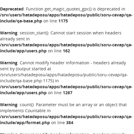
Deprecated
: Function get_magic_quotes_gpc() is deprecated in
/srv/users/hatadeposu/apps/hatadeposu/public/soru-cevap/qa-
include/qa-base.php
on line
1175
Warning
: session_start(): Cannot start session when headers
already sent in
/srv/users/hatadeposu/apps/hatadeposu/public/soru-cevap/qa-
include/app/users.php
on line
162
Warning
: Cannot modify header information - headers already
sent by (output started at
/srv/users/hatadeposu/apps/hatadeposu/public/soru-cevap/qa-
include/qa-base.php:1175) in
/srv/users/hatadeposu/apps/hatadeposu/public/soru-cevap/qa-
include/app/users.php
on line
1267
Warning
: count(): Parameter must be an array or an object that
implements Countable in
/srv/users/hatadeposu/apps/hatadeposu/public/soru-cevap/qa-
include/app/format.php
on line
384