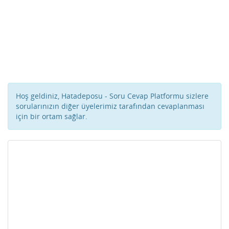
Hoş geldiniz, Hatadeposu - Soru Cevap Platformu sizlere
sorularınızın diğer üyelerimiz tarafından cevaplanması
için bir ortam sağlar.