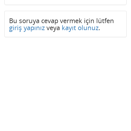
Bu soruya cevap vermek için lütfen
giriş yapınız
veya
kayıt olunuz
.