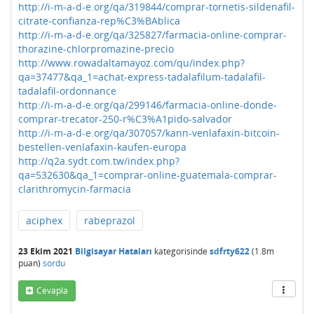
http://i-m-a-d-e.org/qa/319844/comprar-tornetis-sildenafil-
citrate-confianza-rep%C3%BAblica
http://i-m-a-d-e.org/qa/325827/farmacia-online-comprar-
thorazine-chlorpromazine-precio
http://www.rowadaltamayoz.com/qu/index.php?
qa=37477&qa_1=achat-express-tadalafilum-tadalafil-
tadalafil-ordonnance
http://i-m-a-d-e.org/qa/299146/farmacia-online-donde-
comprar-trecator-250-r%C3%A1pido-salvador
http://i-m-a-d-e.org/qa/307057/kann-venlafaxin-bitcoin-
bestellen-venlafaxin-kaufen-europa
http://q2a.sydt.com.tw/index.php?
qa=532630&qa_1=comprar-online-guatemala-comprar-
clarithromycin-farmacia
aciphex
rabeprazol
23 Ekim 2021
Bilgisayar Hataları
kategorisinde
sdfrty622
(
1.8m
puan)
sordu
Cevapla