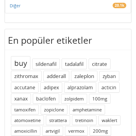
Diğer
20.1k
En popüler etiketler
buy
sildenafil
tadalafil
citrate
zithromax
adderall
zaleplon
zyban
accutane
adipex
alprazolam
acticin
xanax
baclofen
zolpidem
100mg
tamoxifen
zopiclone
amphetamine
atomoxetine
strattera
tretinoin
waklert
amoxicillin
artvigil
vermox
200mg