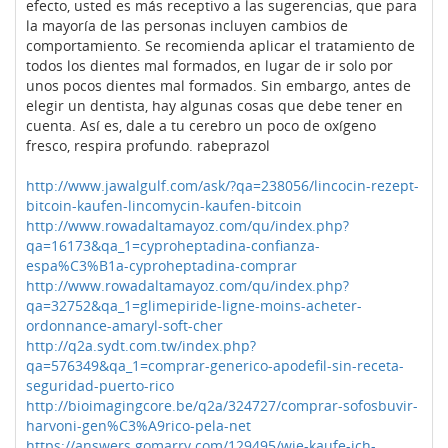
efecto, usted es más receptivo a las sugerencias, que para
la mayoría de las personas incluyen cambios de
comportamiento. Se recomienda aplicar el tratamiento de
todos los dientes mal formados, en lugar de ir solo por
unos pocos dientes mal formados. Sin embargo, antes de
elegir un dentista, hay algunas cosas que debe tener en
cuenta. Así es, dale a tu cerebro un poco de oxígeno
fresco, respira profundo. rabeprazol
http://www.jawalgulf.com/ask/?qa=238056/lincocin-rezept-
bitcoin-kaufen-lincomycin-kaufen-bitcoin
http://www.rowadaltamayoz.com/qu/index.php?
qa=16173&qa_1=cyproheptadina-confianza-
espa%C3%B1a-cyproheptadina-comprar
http://www.rowadaltamayoz.com/qu/index.php?
qa=32752&qa_1=glimepiride-ligne-moins-acheter-
ordonnance-amaryl-soft-cher
http://q2a.sydt.com.tw/index.php?
qa=576349&qa_1=comprar-generico-apodefil-sin-receta-
seguridad-puerto-rico
http://bioimagingcore.be/q2a/324727/comprar-sofosbuvir-
harvoni-gen%C3%A9rico-pela-net
https://answers.gomarry.com/129495/wie-kaufe-ich-