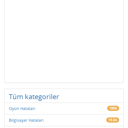
Tüm kategoriler
Oyun Hataları
180k
Bilgisayar Hataları
19.6k