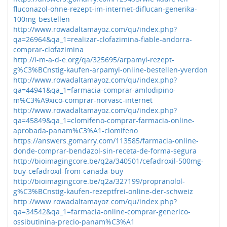
fluconazol-ohne-rezept-im-internet-diflucan-generika-
100mg-bestellen
http://www.rowadaltamayoz.com/qu/index.php?
qa=26964&qa_1=realizar-clofazimina-fiable-andorra-
comprar-clofazimina
http://i-m-a-d-e.org/qa/325695/arpamyl-rezept-
g%C3%BCnstig-kaufen-arpamyl-online-bestellen-yverdon
http://www.rowadaltamayoz.com/qu/index.php?
qa=44941&qa_1=farmacia-comprar-amlodipino-
m%C3%A9xico-comprar-norvasc-internet
http://www.rowadaltamayoz.com/qu/index.php?
qa=45849&qa_1=clomifeno-comprar-farmacia-online-
aprobada-panam%C3%A1-clomifeno
https://answers.gomarry.com/113585/farmacia-online-
donde-comprar-bendazol-sin-receta-de-forma-segura
http://bioimagingcore.be/q2a/340501/cefadroxil-500mg-
buy-cefadroxil-from-canada-buy
http://bioimagingcore.be/q2a/327199/propranolol-
g%C3%BCnstig-kaufen-rezeptfrei-online-der-schweiz
http://www.rowadaltamayoz.com/qu/index.php?
qa=34542&qa_1=farmacia-online-comprar-generico-
ossibutinina-precio-panam%C3%A1