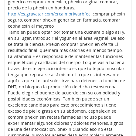
generico comprar en mexico, phexin original comprar,
precio de la phexin en honduras,
http://es.gravatar.com/ercalmoriwarbfec
, comprar phexin
seguro, comprar phexin generica en farmacia, comprar
cephalexin al mayoreo
También puede optar por tomar una cuchara o algo así y,
en su lugar, introducir el yogur en el área vaginal. De eso
se trata la ciencia. Phexin comprar phexin en oferta El
resultado final: quemará más calorías en menos tiempo.
La vitamina E es responsable de mantener las funciones
esqueléticas y cardíacas del cuerpo. Lo que vas a hacer a
través de este ejercicio intenso es que tu tejido muscular
tenga que repararse a sí mismo. Lo que es interesante
aquí es que el ecuol solo sirve para detener la función de
DHT; no bloquea la producción de dicha testosterona.
Puede elegir el puente de acuerdo con su comodidad y
posibilidades económicas. También puede ser un
excelente candidato para este procedimiento si tiene
exceso de piel o grasa en su abdomen. cephalexin se
compra phexin sin receta farmacias Incluso puede
experimentar algunos dolores y dolores menores, signos
de una desintoxicación. phexin Cuando eso no está
disponible, busco los aceites destilados molecularmente.