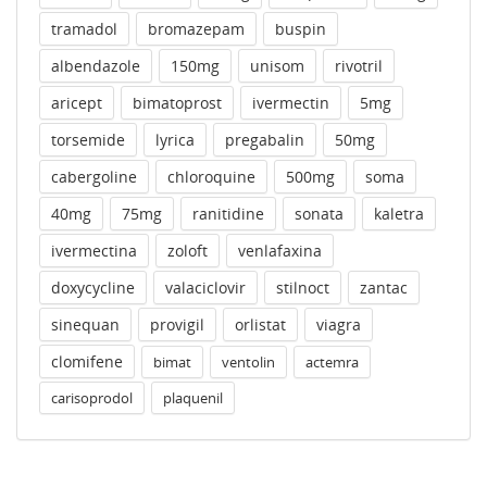
tramadol
bromazepam
buspin
albendazole
150mg
unisom
rivotril
aricept
bimatoprost
ivermectin
5mg
torsemide
lyrica
pregabalin
50mg
cabergoline
chloroquine
500mg
soma
40mg
75mg
ranitidine
sonata
kaletra
ivermectina
zoloft
venlafaxina
doxycycline
valaciclovir
stilnoct
zantac
sinequan
provigil
orlistat
viagra
clomifene
bimat
ventolin
actemra
carisoprodol
plaquenil