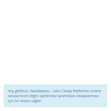
Hoş geldiniz, Hatadeposu - Soru Cevap Platformu sizlere
sorularınızın diğer üyelerimiz tarafından cevaplanması
için bir ortam sağlar.