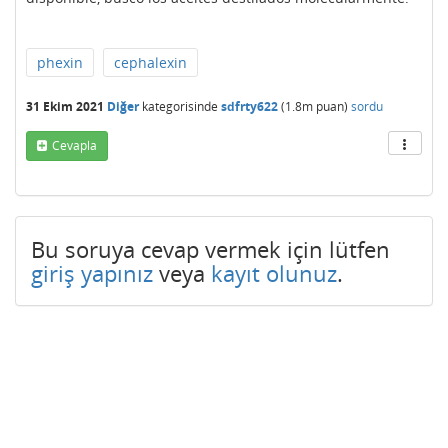
phexin
cephalexin
31 Ekim 2021
Diğer
kategorisinde
sdfrty622
(
1.8m
puan)
sordu
Cevapla
Bu soruya cevap vermek için lütfen
giriş yapınız
veya
kayıt olunuz
.