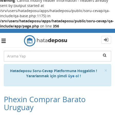
Warning
: Cannot modify header information - headers already
sent by (output started at
/srv/users/hatadeposu/apps/hatadeposu/public/soru-cevap/qa-
include/qa-base.php:1175) in
/srv/users/hatadeposu/apps/hatadeposu/public/soru-cevap/qa-
include/app/page.php
on line
356
Toggle
navigation
Cl
×
Hatadeposu Soru-Cevap Platformuna Hoşgeldin !
Yararlanmak için şimdi
üye ol !
Phexin Comprar Barato
Uruguay