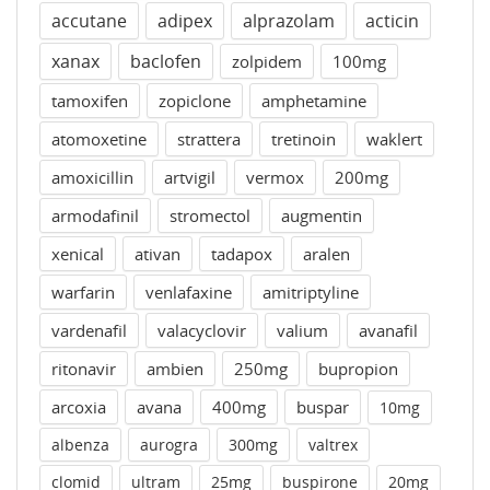
accutane
adipex
alprazolam
acticin
xanax
baclofen
zolpidem
100mg
tamoxifen
zopiclone
amphetamine
atomoxetine
strattera
tretinoin
waklert
amoxicillin
artvigil
vermox
200mg
armodafinil
stromectol
augmentin
xenical
ativan
tadapox
aralen
warfarin
venlafaxine
amitriptyline
vardenafil
valacyclovir
valium
avanafil
ritonavir
ambien
250mg
bupropion
arcoxia
avana
400mg
buspar
10mg
albenza
aurogra
300mg
valtrex
clomid
ultram
25mg
buspirone
20mg