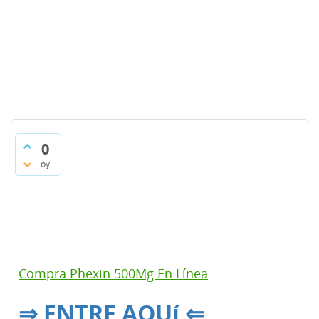
0
oy
Compra Phexin 500Mg En Línea
⇒ ENTRE AQUí ⇐