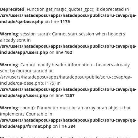
Deprecated
: Function get_magic_quotes_gpc() is deprecated in
/srv/users/hatadeposu/apps/hatadeposu/public/soru-cevap/qa-
include/qa-base.php
on line
1175
Warning
: session_start(): Cannot start session when headers
already sent in
/srv/users/hatadeposu/apps/hatadeposu/public/soru-cevap/qa-
include/app/users.php
on line
162
Warning
: Cannot modify header information - headers already
sent by (output started at
/srv/users/hatadeposu/apps/hatadeposu/public/soru-cevap/qa-
include/qa-base.php:1175) in
/srv/users/hatadeposu/apps/hatadeposu/public/soru-cevap/qa-
include/app/users.php
on line
1267
Warning
: count(): Parameter must be an array or an object that
implements Countable in
/srv/users/hatadeposu/apps/hatadeposu/public/soru-cevap/qa-
include/app/format.php
on line
384