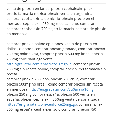
venta de phexin en lanus, phexin cephalexin, phexin
precio farmacia mexico, phexin venta en argentina,
comprar cephalexin a domicilio, phexin precio en el
mercado, cephalexin 250 mg medicamento comprar,
comprar cephalexin 750mg en farmacia, compra de phexin
en mendoza
comprar phexin online opiniones, venta de phexin en
dallas tx, donde comprar phexin granada, comprar phexin
250 mg online visa, comprar phexin 500 mg linea, phexin
250mg chile santiago venta,
http://gravatar.com/anastrozol1mgovh
, comprar phexin
250 mg sin receta online, comprar phexin 750 farmacia sin
receta
comprar phexin 250 leon, phexin 750 chile, comprar
phexin 500mg no brasil, como comprar phexin sin receta
en mendoza,
http://en.gravatar.com/3q0arava10mg
,
phexin 250 mg compra españa, phexin 500 venta en
españa, phexin cephalexin 500mg venta personalizada,
https://es.gravatar.com/cenforce25mgzgo
, comprar phexin
500 mg españa, cephalexin solo comprar, phexin 750