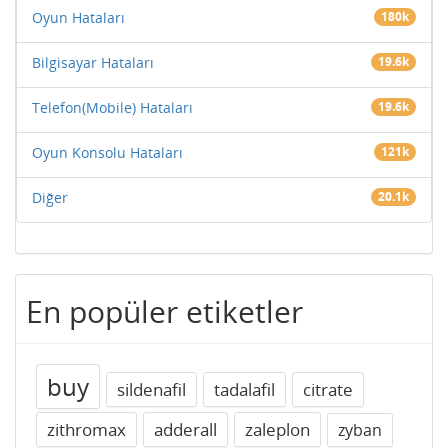
Oyun Hataları
180k
Bilgisayar Hataları
19.6k
Telefon(Mobile) Hataları
19.6k
Oyun Konsolu Hataları
121k
Diğer
20.1k
En popüler etiketler
buy
sildenafil
tadalafil
citrate
zithromax
adderall
zaleplon
zyban